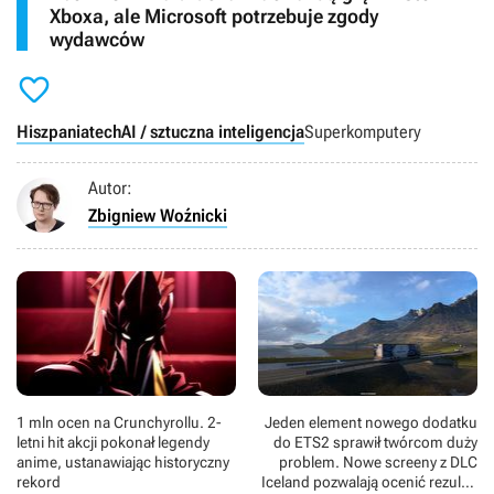
Xboxa, ale Microsoft potrzebuje zgody
wydawców

Hiszpania
tech
AI / sztuczna inteligencja
Superkomputery
Autor:
Zbigniew Woźnicki
1 mln ocen na Crunchyrollu. 2-
Jeden element nowego dodatku
letni hit akcji pokonał legendy
do ETS2 sprawił twórcom duży
anime, ustanawiając historyczny
problem. Nowe screeny z DLC
rekord
Iceland pozwalają ocenić rezultat