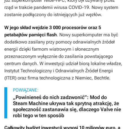
już superkomputer Teide-HPC, który był używany przez
rząd w trakcie pandemii wirusa COVID-19. Nowy system
zostanie podłączony do istniejących już węzłów.
W jego skład wejdzie 3 000 procesorów oraz 5
petabajtów pamięci flash
. Nowy superkomputer ma być
dodatkowo zasilany przy pomocy odnawialnych źródeł
energii dzięki farmom wiatrowym i słonecznym
przeznaczonym wyłącznie do zasilania powstającego
centrum danych. W inwestycji udział biorą lokalne władze,
Instytut Technologiczny i Odnawialnych Źródeł Energii
(ITER) oraz firma technologiczna z Niemiec, Bechtle.
POWIĄZANE:
„Powinieneś do nich zadzwonić”: Mod do
Steam Machine ukrywa tak sprytną atrakcję, że
społeczność zastanawia się, dlaczego Valve nie
robi tego w ten sposób
Całkowity budżet inwestycji wynosi 10 milionów euro, a