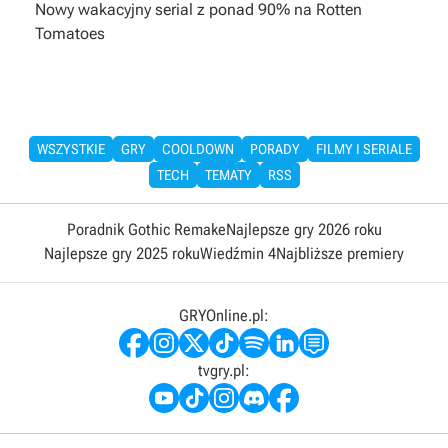
Nowy wakacyjny serial z ponad 90% na Rotten
Tomatoes
WSZYSTKIE
GRY
COOLDOWN
PORADY
FILMY I SERIALE
TECH
TEMATY
RSS
Poradnik Gothic Remake
Najlepsze gry 2026 roku
Najlepsze gry 2025 roku
Wiedźmin 4
Najbliższe premiery
GRYOnline.pl:
tvgry.pl: