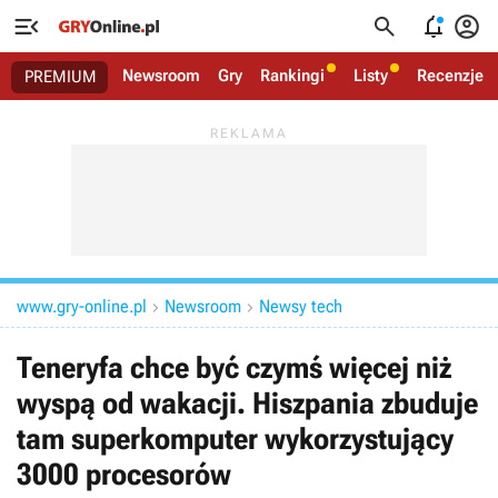




Newsroom
Gry
Rankingi
Listy
Recenzje
PREMIUM
www.gry-online.pl
Newsroom
Newsy tech


Teneryfa chce być czymś więcej niż
wyspą od wakacji. Hiszpania zbuduje
tam superkomputer wykorzystujący
3000 procesorów