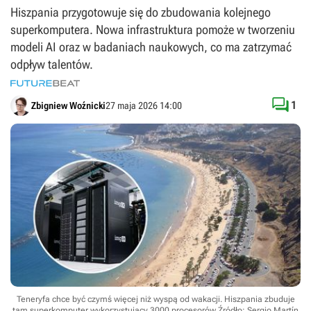
Hiszpania przygotowuje się do zbudowania kolejnego
superkomputera. Nowa infrastruktura pomoże w tworzeniu
modeli AI oraz w badaniach naukowych, co ma zatrzymać
odpływ talentów.

1
Zbigniew Woźnicki
27 maja 2026 14:00
Teneryfa chce być czymś więcej niż wyspą od wakacji. Hiszpania zbuduje
tam superkomputer wykorzystujący 3000 procesorów
Źródło: Sergio Martín