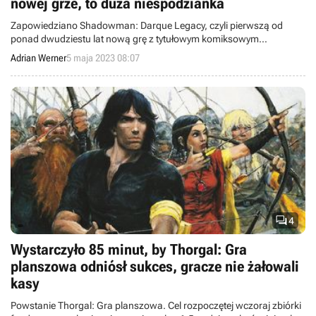
nowej grze, to duża niespodzianka
Zapowiedziano Shadowman: Darque Legacy, czyli pierwszą od
ponad dwudziestu lat nową grę z tytułowym komiksowym
bohaterem.
Adrian Werner
5 maja 2023 08:07

4
Wystarczyło 85 minut, by Thorgal: Gra
planszowa odniósł sukces, gracze nie żałowali
kasy
Powstanie Thorgal: Gra planszowa. Cel rozpoczętej wczoraj zbiórki