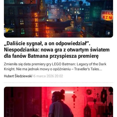
„Daliście sygnał, a on odpowiedział”.
Niespodzianka: nowa gra z otwartym światem
dla fanów Batmana przyspiesza premierę
Zmieniła się data premiery gry LEGO Batman: Legacy of the Dark
Knight. Nie ma jednak mowy o opóźnieniu – Traveller’s Tales
przyspieszyło debiut gry.
Hubert Śledziewski
16 marca 2026 20:02