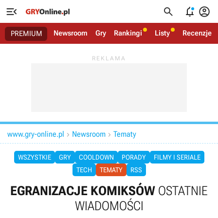




Newsroom
Gry
Rankingi
Listy
Recenzje
PREMIUM
www.gry-online.pl
Newsroom
Tematy


WSZYSTKIE
GRY
COOLDOWN
PORADY
FILMY I SERIALE
TECH
TEMATY
RSS
EGRANIZACJE KOMIKSÓW
OSTATNIE
WIADOMOŚCI