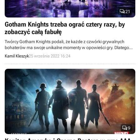

21
Gotham Knights trzeba ograć cztery razy, by
zobaczyć całą fabułę
Twórcy Gotham Knights podali, że każde z czwórki grywalnych
bohaterów ma swoje unikalne momenty w opowieści gry. Dlatego
aby poznać fabułę w pełni, będziemy musieli ją rozegrać cztery razy.
Kamil Kleszyk
25 września 2022 16:24

9