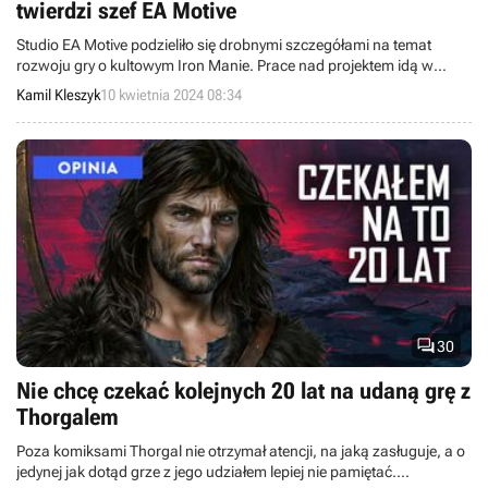
twierdzi szef EA Motive
Studio EA Motive podzieliło się drobnymi szczegółami na temat
rozwoju gry o kultowym Iron Manie. Prace nad projektem idą w
dobrym kierunku.
Kamil Kleszyk
10 kwietnia 2024 08:34

30
Nie chcę czekać kolejnych 20 lat na udaną grę z
Thorgalem
Poza komiksami Thorgal nie otrzymał atencji, na jaką zasługuje, a o
jedynej jak dotąd grze z jego udziałem lepiej nie pamiętać.