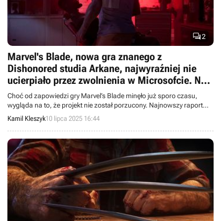

2
Marvel's Blade, nowa gra znanego z
Dishonored studia Arkane, najwyraźniej nie
ucierpiało przez zwolnienia w Microsofcie. Na
grę mamy jednak długo poczekać
Choć od zapowiedzi gry Marvel’s Blade minęło już sporo czasu,
wygląda na to, że projekt nie został porzucony. Najnowszy raport
finansowy studia Arkane sugeruje, że gra wciąż znajduje się w
Kamil Kleszyk
10 lipca 2025 16:44
produkcji – choć na premierę przyjdzie nam jeszcze długo poczekać.