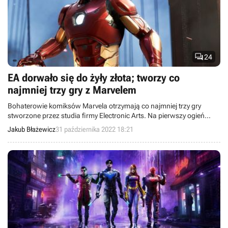

24
EA dorwało się do żyły złota; tworzy co
najmniej trzy gry z Marvelem
Bohaterowie komiksów Marvela otrzymają co najmniej trzy gry
stworzone przez studia firmy Electronic Arts. Na pierwszy ogień
pójdzie Marvel's Iron Man od studia Motive.
Jakub Błażewicz
31 października 2022 18:21