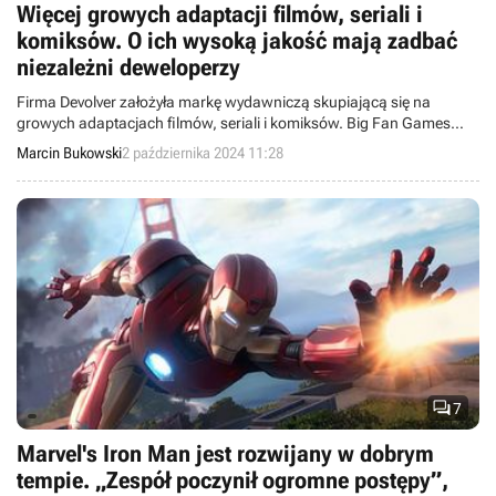
Więcej growych adaptacji filmów, seriali i
komiksów. O ich wysoką jakość mają zadbać
niezależni deweloperzy
Firma Devolver założyła markę wydawniczą skupiającą się na
growych adaptacjach filmów, seriali i komiksów. Big Fan Games
pracuje obecnie nad 6 projektami.
Marcin Bukowski
2 października 2024 11:28

7
Marvel's Iron Man jest rozwijany w dobrym
tempie. „Zespół poczynił ogromne postępy”,