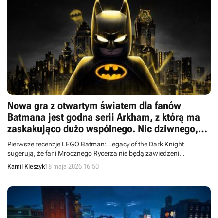
Nowa gra z otwartym światem dla fanów
Batmana jest godna serii Arkham, z którą ma
zaskakująco dużo wspólnego. Nic dziwnego,
bo Rocksteady maczało w niej palce
Pierwsze recenzje LEGO Batman: Legacy of the Dark Knight
sugerują, że fani Mrocznego Rycerza nie będą zawiedzeni
najnowszym dziełem studia Traveller’s Tales.
Kamil Kleszyk
18 maja 2026 16:50