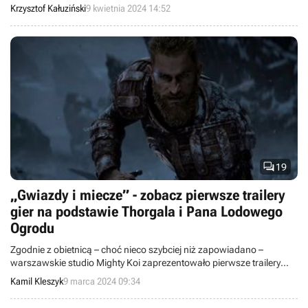
Zastanówmy się zatem przez chwilę, jak może wyglądać nowa
Krzysztof Kałuziński
9 kwietnia 2024 14:52
produkcja z Thorgalem w roli głównej i kto zyska na niej więcej.

19
„Gwiazdy i miecze” - zobacz pierwsze trailery
gier na podstawie Thorgala i Pana Lodowego
Ogrodu
Zgodnie z obietnicą – choć nieco szybciej niż zapowiadano –
warszawskie studio Mighty Koi zaprezentowało pierwsze trailery
gier na podstawie serii komiksów Thorgal i cyklu powieści Pan
Kamil Kleszyk
9 marca 2024 09:34
Lodowego Ogrodu.