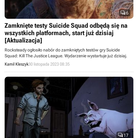

6
Zamknięte testy Suicide Squad odbędą się na
wszystkich platformach, start już dzisiaj
[Aktualizacja]
Rocksteady ogłosiło nabór do zamkniętych testów gry Suicide
Squad: Kill The Justice League. Wydarzenie wystartuje już dzisiaj.
Kamil Kleszyk
30 listopada 2023 08:35

17