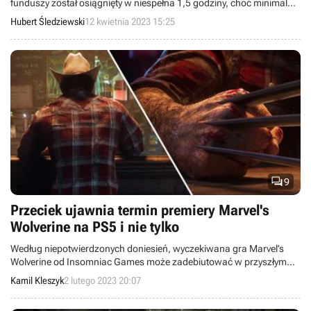
funduszy został osiągnięty w niespełna 1,5 godziny, choć minimalna
wpłata jest dość wysoka. Chętnych na grę wciąż przybywa.
Hubert Śledziewski
12 kwietnia 2023 15:25

9
Przeciek ujawnia termin premiery Marvel's
Wolverine na PS5 i nie tylko
Według niepotwierdzonych doniesień, wyczekiwana gra Marvel’s
Wolverine od Insomniac Games może zadebiutować w przyszłym
roku oraz zawierać półotwarty świat i dużo przemocy.
Kamil Kleszyk
2 lutego 2023 20:07