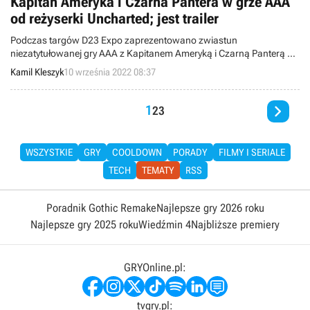
Kapitan Ameryka i Czarna Pantera w grze AAA
od reżyserki Uncharted; jest trailer
Podczas targów D23 Expo zaprezentowano zwiastun
niezatytułowanej gry AAA z Kapitanem Ameryką i Czarną Panterą w
rolach głównych. Za produkcję odpowiadają firma Skydance New
Kamil Kleszyk
10 września 2022 08:37
Media i kierująca nią Amy Hennig, znana z serii Uncharted.

1
2
3
WSZYSTKIE
GRY
COOLDOWN
PORADY
FILMY I SERIALE
TECH
TEMATY
RSS
Poradnik Gothic Remake
Najlepsze gry 2026 roku
Najlepsze gry 2025 roku
Wiedźmin 4
Najbliższe premiery
GRYOnline.pl:
tvgry.pl: