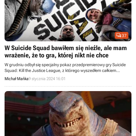

37
W Suicide Squad bawiłem się nieźle, ale mam
wrażenie, że to gra, której nikt nie chce
W grudniu odbył się specjalny pokaz przedpremierowy gry Suicide
Squad: Kill the Justice League, z którego wyszedłem całkiem
zadowolony, choć wciąż zastanawiam się, kto w ogóle będzie chciał
Michał Mańka
9 stycznia 2024 16:01
w to grać.