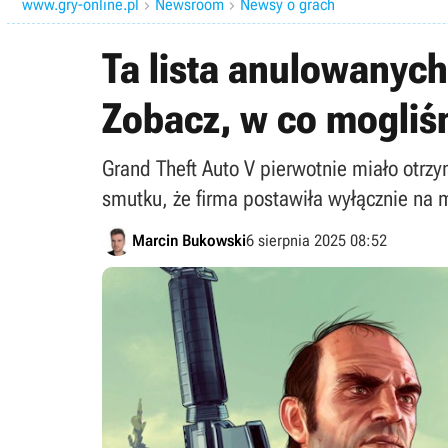
www.gry-online.pl
Newsroom
Newsy o grach


Ta lista anulowanyc
Zobacz, w co mogliś
Grand Theft Auto V pierwotnie miało otrz
smutku, że firma postawiła wyłącznie na 
Marcin Bukowski
6 sierpnia 2025 08:52