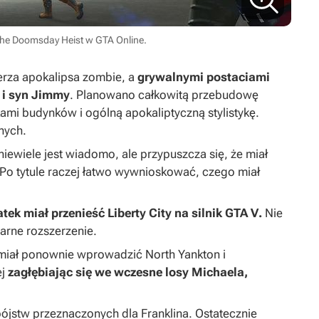
The Doomsday Heist w GTA Online.
rza apokalipsa zombie, a
grywalnymi postaciami
 i syn Jimmy
. Planowano całkowitą przebudowę
ami budynków i ogólną apokaliptyczną stylistykę.
nych.
niewiele jest wiadomo, ale przypuszcza się, że miał
 Po tytule raczej łatwo wywnioskować, czego miał
tek miał przenieść Liberty City na silnik
GTA V
.
Nie
arne rozszerzenie.
 miał ponownie wprowadzić North Yankton i
ej
zagłębiając się we wczesne losy Michaela,
abójstw przeznaczonych dla Franklina. Ostatecznie