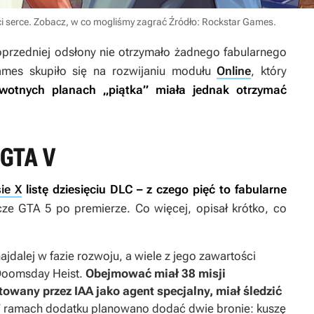
i serce. Zobacz, w co mogliśmy zagrać
Źródło: Rockstar Games
.
przedniej odsłony nie otrzymało żadnego fabularnego
ames skupiło się na rozwijaniu modułu
Online
, który
wotnych planach „piątka” miała jednak otrzymać
 GTA V
ie X
listę dziesięciu DLC – z czego pięć to fabularne
acze
GTA 5
po premierze. Co więcej, opisał krótko, co
ajdalej w fazie rozwoju, a wiele z jego zawartości
Doomsday Heist
.
Obejmować miał 38 misji
utowany przez IAA jako agent specjalny, miał śledzić
W ramach dodatku planowano dodać dwie bronie: kuszę