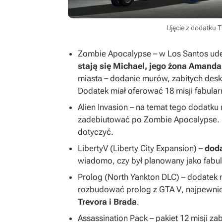
Ujęcie z dodatku 
Zombie Apocalypse – w Los Santos ude
stają się Michael, jego żona Amanda
miasta – dodanie murów, zabitych desk
Dodatek miał oferować 18 misji fabular
Alien Invasion – na temat tego dodatku 
zadebiutować po
Zombie Apocalypse
.
dotyczyć.
LibertyV (Liberty City Expansion) –
doda
wiadomo, czy był planowany jako fabul
Prolog (North Yankton DLC) – dodatek
rozbudować prolog z
GTA V
, najpewni
Trevora i Brada
.
Assassination Pack – pakiet 12 misji z