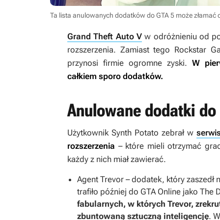
Ta lista anulowanych dodatków do GTA 5 może złamać c
Grand Theft Auto V
w odróżnieniu od po
rozszerzenia. Zamiast tego Rockstar G
przynosi firmie ogromne zyski.
W pier
całkiem sporo dodatków.
Anulowane dodatki do
Użytkownik Synth Potato zebrał w
serwis
rozszerzenia
– które mieli otrzymać gr
każdy z nich miał zawierać.
Agent Trevor – dodatek, który zaszedł n
trafiło później do
GTA Online
jako
The 
fabularnych, w których Trevor, zrekr
zbuntowaną sztuczną inteligencję
. 