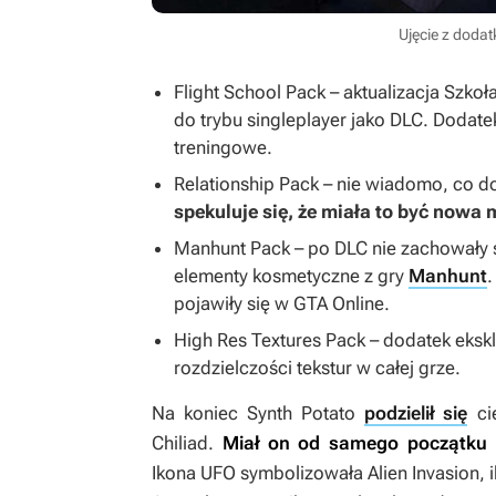
Ujęcie z dodat
Flight School Pack – aktualizacja Szkoł
do trybu singleplayer jako DLC. Dodat
treningowe.
Relationship Pack – nie wiadomo, co d
spekuluje się, że miała to być now
Manhunt Pack – po DLC nie zachowały s
elementy kosmetyczne z gry
Manhunt
.
pojawiły się w
GTA Online
.
High Res Textures Pack – dodatek ekskl
rozdzielczości tekstur w całej grze.
Na koniec Synth Potato
podzielił się
ci
Chiliad.
Miał on od samego początku
Ikona UFO symbolizowała
Alien Invasion
,