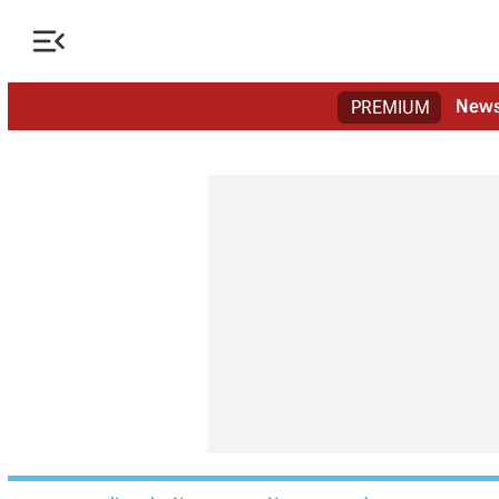

New
PREMIUM