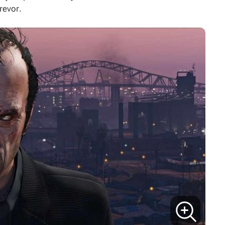
revor
.