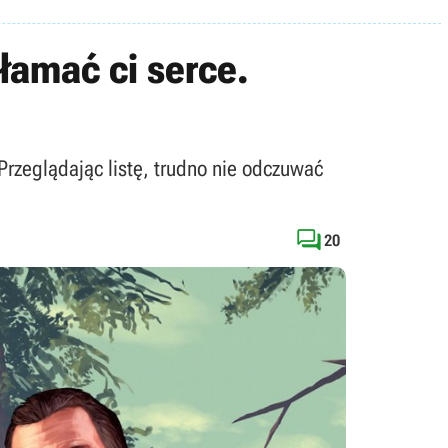
łamać ci serce.
Przeglądając listę, trudno nie odczuwać

20