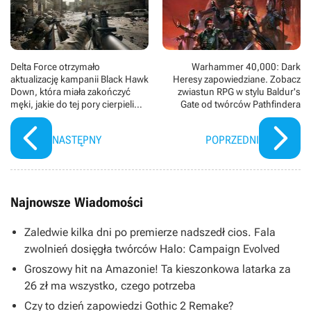
Delta Force otrzymało
Warhammer 40,000: Dark
aktualizację kampanii Black Hawk
Heresy zapowiedziane. Zobacz
Down, która miała zakończyć
zwiastun RPG w stylu Baldur's
męki, jakie do tej pory cierpieli
Gate od twórców Pathfindera
gracze solo
NASTĘPNY
POPRZEDNI
Najnowsze Wiadomości
Zaledwie kilka dni po premierze nadszedł cios. Fala
zwolnień dosięgła twórców Halo: Campaign Evolved
Groszowy hit na Amazonie! Ta kieszonkowa latarka za
26 zł ma wszystko, czego potrzeba
Czy to dzień zapowiedzi Gothic 2 Remake?