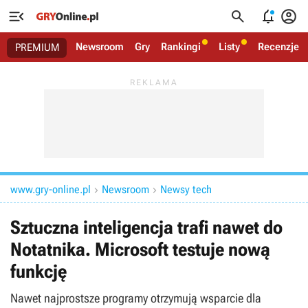




Newsroom
Gry
Rankingi
Listy
Recenzje
PREMIUM
www.gry-online.pl
Newsroom
Newsy tech


Sztuczna inteligencja trafi nawet do
Notatnika. Microsoft testuje nową
funkcję
Nawet najprostsze programy otrzymują wsparcie dla