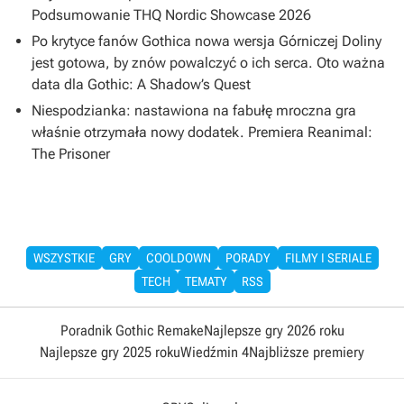
Podsumowanie THQ Nordic Showcase 2026
Po krytyce fanów Gothica nowa wersja Górniczej Doliny
jest gotowa, by znów powalczyć o ich serca. Oto ważna
data dla Gothic: A Shadow’s Quest
Niespodzianka: nastawiona na fabułę mroczna gra
właśnie otrzymała nowy dodatek. Premiera Reanimal:
The Prisoner
WSZYSTKIE
GRY
COOLDOWN
PORADY
FILMY I SERIALE
TECH
TEMATY
RSS
Poradnik Gothic Remake
Najlepsze gry 2026 roku
Najlepsze gry 2025 roku
Wiedźmin 4
Najbliższe premiery