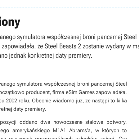
iony
anego symulatora współczesnej broni pancernej Steel 
zapowiadała, że Steel Beasts 2 zostanie wydany w m
dano jednak konkretnej daty premiery.
wanego symulatora współczesnej broni pancernej Steel
 początkowo producent, firma eSim Games zapowiadała,
u 2002 roku. Obecnie wiadomo już, że nastąpi to kilka
etnej daty premiery.
yspozycji oddano dwa nowoczesne stalowe potwory,
onego amerykańskiego M1A1 Abrams’a, w których to
na miejscach poszczególnych członków załogi. Gra