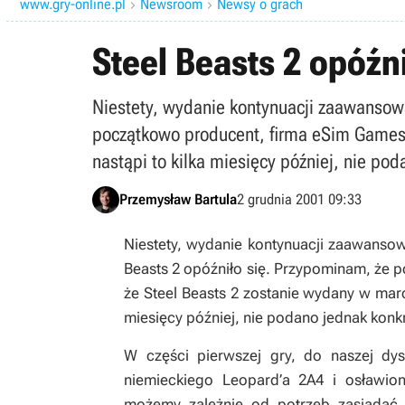
www.gry-online.pl
Newsroom
Newsy o grach


Steel Beasts 2 opóźn
Niestety, wydanie kontynuacji zaawansow
początkowo producent, firma eSim Games 
nastąpi to kilka miesięcy później, nie po
Przemysław Bartula
2 grudnia 2001 09:33
Niestety, wydanie kontynuacji zaawanso
Beasts 2 opóźniło się. Przypominam, że
że Steel Beasts 2 zostanie wydany w marc
miesięcy później, nie podano jednak konkr
W części pierwszej gry, do naszej d
niemieckiego Leopard’a 2A4 i osławi
możemy zależnie od potrzeb zasiadać 