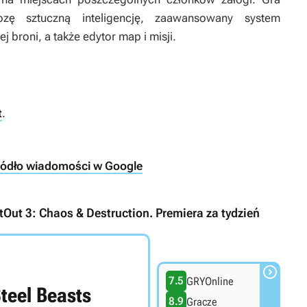
zę sztuczną inteligencję, zaawansowany system
broni, a także edytor map i misji.
t
.
ródło wiadomości w Google
atOut 3: Chaos & Destruction. Premiera za tydzień

7.5
GRYOnline
teel Beasts
8.9
Gracze