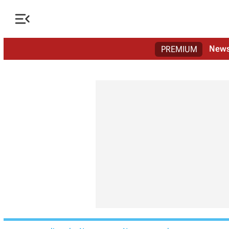

New
PREMIUM