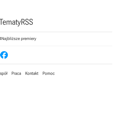
Tematy
RSS
4
Najbliższe premiery
spół
Praca
Kontakt
Pomoc