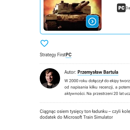
Da


Strategy First
PC
Autor:
Przemysław Bartula
W 2000 roku dołączył do ekipy tworzą
od napisania kilku recenzji, a pote
aktywności. Na przestrzeni 20 lat uc
przez lata piastował stanowisko sz
zarządu firmy GRY-OnLine S.A. Ob
Ciągnąc osiem tysięcy ton ładunku – czyli kole
aniżeli redaktorskie. Posiada dyplom
dodatek do Microsoft Train Simulator