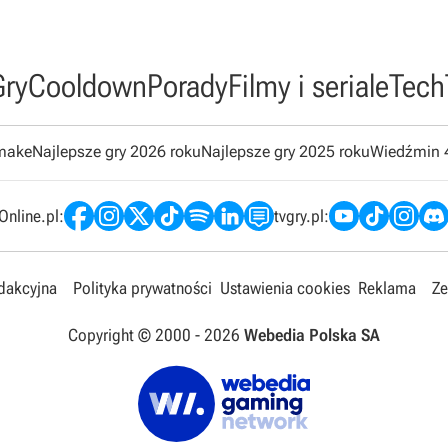
Gry
Cooldown
Porady
Filmy i seriale
Tech
emake
Najlepsze gry 2026 roku
Najlepsze gry 2025 roku
Wiedźmin 
nline.pl:
tvgry.pl:
edakcyjna
Polityka prywatności
Ustawienia cookies
Reklama
Ze
Copyright © 2000 -
2026
Webedia Polska SA