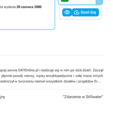
ta wydania:
20 czerwca 2000


Oceń Grę
cej serwis GRYOnline.pl i realizuje się w nim po dziś dzień. Zaczął
m płynnie poszły newsy, wpisy encyklopedyczne i cała masa innych
zestniczył w tworzeniu niemal wszystkich działów i projektów firmy;
efa encyklopedii gier i szefa newsroomu, a ostatecznie trafił do
ecnie jest dużo bardziej zaangażowany w aktywności zarządcze
jny
"Zdarzenie w Stillwater"
 technika elektrotechnika i inżyniera budownictwa wodnego.