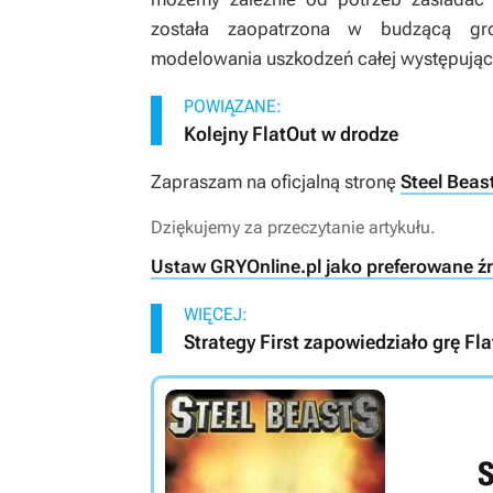
została zaopatrzona w budzącą gro
modelowania uszkodzeń całej występującej 
POWIĄZANE:
Kolejny FlatOut w drodze
Zapraszam na oficjalną stronę
Steel Beas
Dziękujemy za przeczytanie artykułu.
Ustaw GRYOnline.pl jako preferowane ź
WIĘCEJ:
Strategy First zapowiedziało grę Fl
S