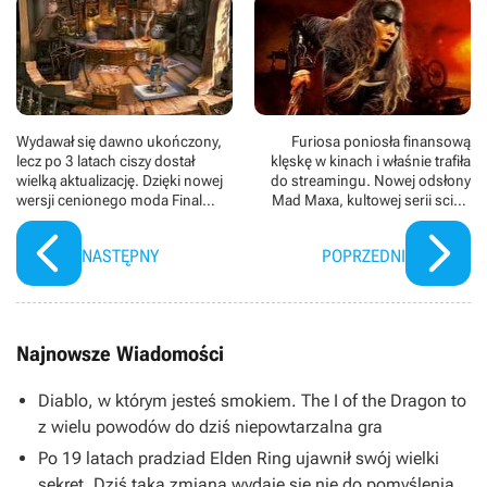
Wydawał się dawno ukończony,
Furiosa poniosła finansową
lecz po 3 latach ciszy dostał
klęskę w kinach i właśnie trafiła
wielką aktualizację. Dzięki nowej
do streamingu. Nowej odsłony
wersji cenionego moda Final
Mad Maxa, kultowej serii sci-fi,
Fantasy IX jest piękne jak nigdy
nie można przegapić
wcześniej
NASTĘPNY
POPRZEDNI
Najnowsze Wiadomości
Diablo, w którym jesteś smokiem. The I of the Dragon to
z wielu powodów do dziś niepowtarzalna gra
Po 19 latach pradziad Elden Ring ujawnił swój wielki
sekret. Dziś taka zmiana wydaje się nie do pomyślenia