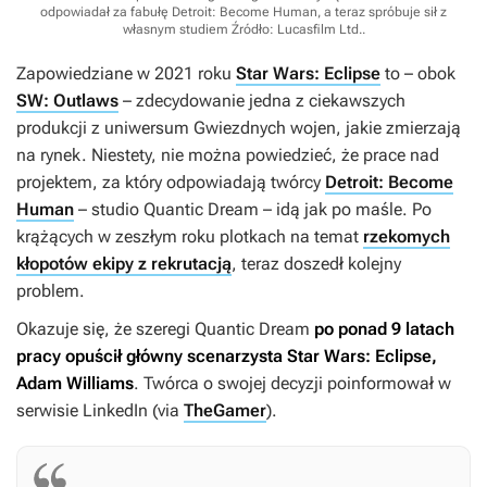
odpowiadał za fabułę Detroit: Become Human, a teraz spróbuje sił z
własnym studiem
Źródło: Lucasfilm Ltd.
.
Zapowiedziane w 2021 roku
Star Wars: Eclipse
to – obok
SW: Outlaws
– zdecydowanie jedna z ciekawszych
produkcji z uniwersum
Gwiezdnych wojen
, jakie zmierzają
na rynek. Niestety, nie można powiedzieć, że prace nad
projektem, za który odpowiadają twórcy
Detroit: Become
Human
– studio Quantic Dream – idą jak po maśle. Po
krążących w zeszłym roku plotkach na temat
rzekomych
kłopotów ekipy z rekrutacją
, teraz doszedł kolejny
problem.
Okazuje się, że szeregi Quantic Dream
po ponad 9 latach
pracy opuścił główny scenarzysta
Star Wars: Eclipse
,
Adam Williams
. Twórca o swojej decyzji poinformował w
serwisie LinkedIn (via
TheGamer
).