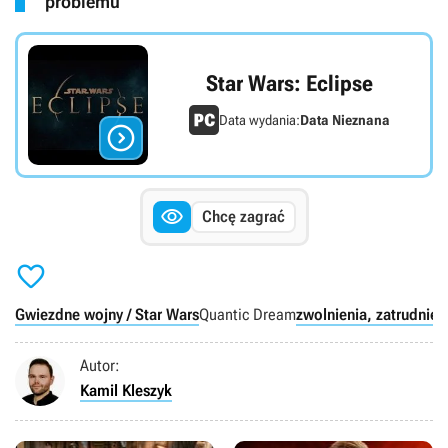
problemu
Star Wars: Eclipse
Data wydania:
Data Nieznana


Chcę zagrać

Gwiezdne wojny / Star Wars
Quantic Dream
zwolnienia, zatrudnien
Autor:
Kamil Kleszyk