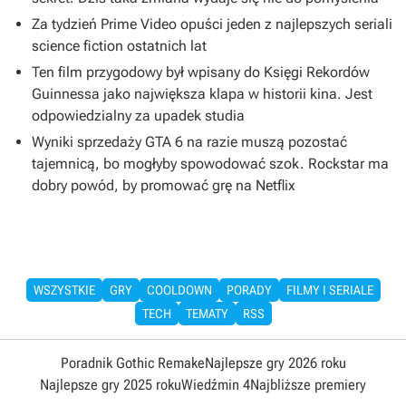
Za tydzień Prime Video opuści jeden z najlepszych seriali
science fiction ostatnich lat
Ten film przygodowy był wpisany do Księgi Rekordów
Guinnessa jako największa klapa w historii kina. Jest
odpowiedzialny za upadek studia
Wyniki sprzedaży GTA 6 na razie muszą pozostać
tajemnicą, bo mogłyby spowodować szok. Rockstar ma
dobry powód, by promować grę na Netflix
WSZYSTKIE
GRY
COOLDOWN
PORADY
FILMY I SERIALE
TECH
TEMATY
RSS
Poradnik Gothic Remake
Najlepsze gry 2026 roku
Najlepsze gry 2025 roku
Wiedźmin 4
Najbliższe premiery