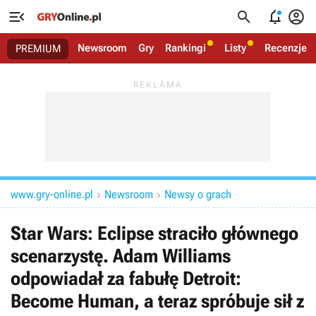




Newsroom
Gry
Rankingi
Listy
Recenzje
PREMIUM
www.gry-online.pl
Newsroom
Newsy o grach


Star Wars: Eclipse straciło głównego
scenarzystę. Adam Williams
odpowiadał za fabułę Detroit:
Become Human, a teraz spróbuje sił z