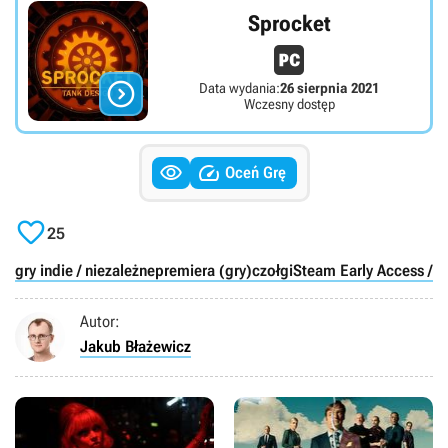
Sprocket

Data wydania:
26 sierpnia 2021
Wczesny dostęp


Oceń Grę

25
gry indie / niezależne
premiera (gry)
czołgi
Steam Early Access / 
Autor:
Jakub Błażewicz