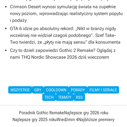
Crimson Desert wynosi symulację świata na zupełnie
nowy poziom, wprowadzając realistyczny system popytu
i podaży
GTA 6 idzie po absolutny rekord: „Nikt w branży nigdy
wcześniej nie widział czegoś podobnego”. Szef Take-
Two twierdzi, że „płyty nie mają sensu” dla konsumenta
Czy to dzień zapowiedzi Gothic 2 Remake? Oglądaj z
nami THQ Nordic Showcase 2026 dziś wieczorem
WSZYSTKIE
GRY
COOLDOWN
PORADY
FILMY I SERIALE
TECH
TEMATY
RSS
Poradnik Gothic Remake
Najlepsze gry 2026 roku
Najlepsze gry 2025 roku
Wiedźmin 4
Najbliższe premiery