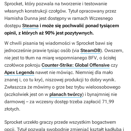
Sprocket
, który pozwala na tworzenie i testowanie
własnych konstrukcji czołgów. Tytuł opracowany przez
Hamisha Dunna jest dostępny w ramach Wczesnego
dostępu
Steama
i może się pochwalić ponad tysiącem
opinii, z których aż 90% jest pozytywnych.
W chwili pisania tej wiadomości w
Sprocket
bawi się
jednocześnie prawie tysiąc osób (via
SteamDB
). Owszem,
nie jest to tłum na miarę wspomnianego
BFV
, o ścisłej
czołówce pokroju
Counter-Strike: Global Offensive
czy
Apex Legends
nawet nie mówiąc. Niemniej dla mało
znanej i, co tu kryć, niszowej produkcji to dobry wynik.
Zwłaszcza że mówimy o grze bez trybu wieloosobowego
(aczkolwiek jest on w
planach twórcy
) i bynajmniej nie
darmowej – za wczesny dostęp trzeba zapłacić 71,99
złotych.
Sprocket
urzekło graczy przede wszystkim bogactwem
opcji. Tytuł pozwala swobodnie zmieniać kształt kadłuba i