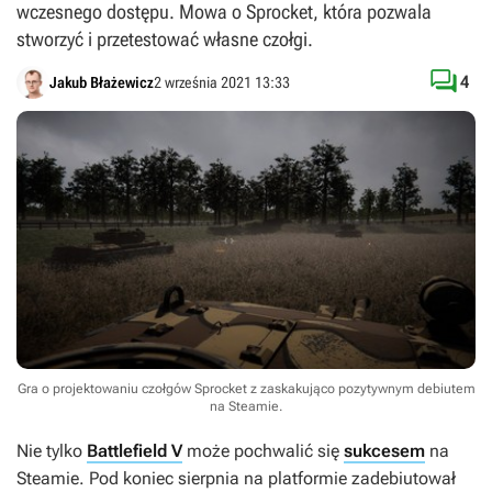
wczesnego dostępu. Mowa o Sprocket, która pozwala
stworzyć i przetestować własne czołgi.

4
Jakub Błażewicz
2 września 2021 13:33
Gra o projektowaniu czołgów Sprocket z zaskakująco pozytywnym debiutem
na Steamie.
Nie tylko
Battlefield V
może pochwalić się
sukcesem
na
Steamie. Pod koniec sierpnia na platformie zadebiutował