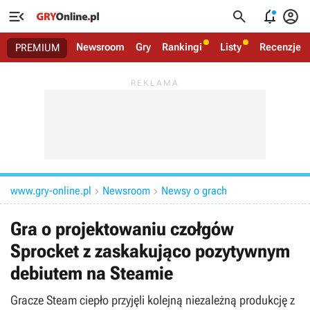




Newsroom
Gry
Rankingi
Listy
Recenzje
PREMIUM
www.gry-online.pl
Newsroom
Newsy o grach


Gra o projektowaniu czołgów
Sprocket z zaskakująco pozytywnym
debiutem na Steamie
Gracze Steam ciepło przyjęli kolejną niezależną produkcję z