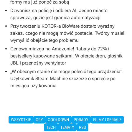
formy ma już ponoć za sobą
Dzwonisz na policję i odbiera AI. Jedno miasto
sprawdza, gdzie jest granica automatyzacji
Przy tworzeniu KOTOR-a BioWare dostało wyraźny
zakaz, czego nie mogą mówić postacie. Twórcy musieli
wymyślić obejście tego problemu
Cenowa miazga na Amazonie! Rabaty do 72% i
bestsellery kupowane setkami. W ofercie dron, głośnik
JBL i przenośny wentylator
„W obecnym stanie nie mogę polecić tego urządzenia”.
Użytkownik Steam Machine szczerze o sprzęcie po
miesiącu użytkowania
WSZYSTKIE
GRY
COOLDOWN
PORADY
FILMY I SERIALE
TECH
TEMATY
RSS