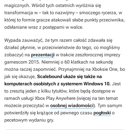
magicznych. Wśród tych ostatnich wyróżnia się
transformacja w – tak to nazwijmy – smoczego rycerza, w
której to formie gracze atakowali słabe punkty przeciwnika,
odsłaniane wraz z postępami w walce.
Wypada zauważyć, że tym razem całość zdawała się
działać płynnie, w przeciwieństwie do tego, co mogliśmy
zobaczyć na
prezentacji
w trakcie zeszłorocznej imprezy
gamescom 2015. Niemniej o 60 klatkach na sekundę
można raczej zapomnieć. Przynajmniej na Xboksie One, bo
jak się okazuje,
Scalebound
ukaże się także na
komputerach osobistych z systemem Windows 10.
Jest
to zresztą jeden z kilku tytułów, które będą dostępne w
ramach usługi Xbox Play Anywhere (więcej na ten temat
możecie przeczytać w
osobnej wiadomości
). Tym samym
potwierdziły się krążące od pewnego czasu
pogłoski
o
pecetowym wydaniu gry.