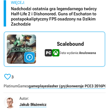
WIĘCEJ:
Nadchodzi ostatnia gra legendarnego twórcy
Half-Life 2 i Dishonored. Guns of Eschaton to
postapokaliptyczny FPS osadzony na Dzikim
Zachodzie
Scalebound
Data wydania:
Anulowana


3
PlatinumGames
gameplaye
slasher (gry)
konwersje PC
E3 2016
PC
Autor:
Jakub Błażewicz