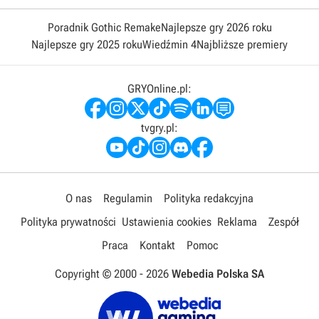
Poradnik Gothic Remake
Najlepsze gry 2026 roku
Najlepsze gry 2025 roku
Wiedźmin 4
Najbliższe premiery
GRYOnline.pl:
tvgry.pl:
O nas
Regulamin
Polityka redakcyjna
Polityka prywatności
Ustawienia cookies
Reklama
Zespół
Praca
Kontakt
Pomoc
Copyright © 2000 -
2026
Webedia Polska SA