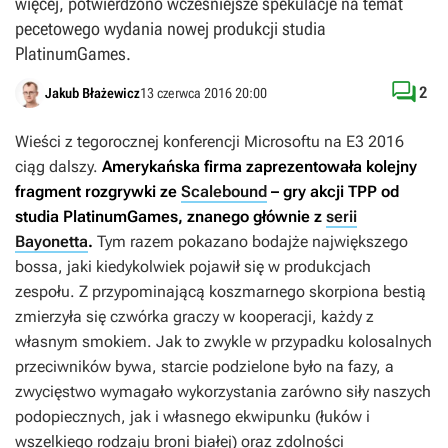
więcej, potwierdzono wcześniejsze spekulacje na temat
pecetowego wydania nowej produkcji studia
PlatinumGames.

2
Jakub Błażewicz
13 czerwca 2016 20:00
Wieści z tegorocznej konferencji Microsoftu na E3 2016
ciąg dalszy.
Amerykańska firma zaprezentowała kolejny
fragment rozgrywki ze
Scalebound
– gry akcji TPP od
studia PlatinumGames, znanego głównie z
serii
Bayonetta
.
Tym razem pokazano bodajże największego
bossa, jaki kiedykolwiek pojawił się w produkcjach
zespołu. Z przypominającą koszmarnego skorpiona bestią
zmierzyła się czwórka graczy w kooperacji, każdy z
własnym smokiem. Jak to zwykle w przypadku kolosalnych
przeciwników bywa, starcie podzielone było na fazy, a
zwycięstwo wymagało wykorzystania zarówno siły naszych
podopiecznych, jak i własnego ekwipunku (łuków i
wszelkiego rodzaju broni białej) oraz zdolności