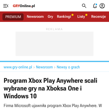




Newsroom
Gry
Rankingi
Listy
Recenzje
PREMIUM
www.gry-online.pl
Newsroom
Newsy o grach


Program Xbox Play Anywhere scali
wybrane gry na Xboksa One i
Windows 10
Firma Microsoft ujawniła program Xbox Play Anywhere. W