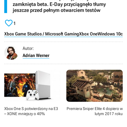
zamknięta beta. E-Day przyciągnęło tłumy
jeszcze przed pełnym otwarciem testów

1
Xbox Game Studios / Microsoft Gaming
Xbox One
Windows 10
cro
Autor:
Adrian Werner
Xbox One S potwierdzony na E3
Premiera Sniper Elite 4 dopiero w
– XONE mniejszy o 40%
lutym 2017 roku