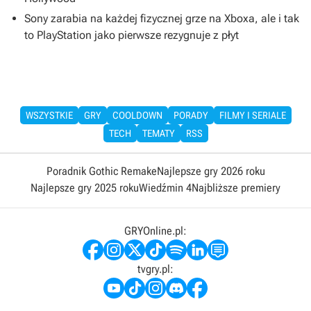
Sony zarabia na każdej fizycznej grze na Xboxa, ale i tak
to PlayStation jako pierwsze rezygnuje z płyt
WSZYSTKIE
GRY
COOLDOWN
PORADY
FILMY I SERIALE
TECH
TEMATY
RSS
Poradnik Gothic Remake
Najlepsze gry 2026 roku
Najlepsze gry 2025 roku
Wiedźmin 4
Najbliższe premiery
GRYOnline.pl:
tvgry.pl: