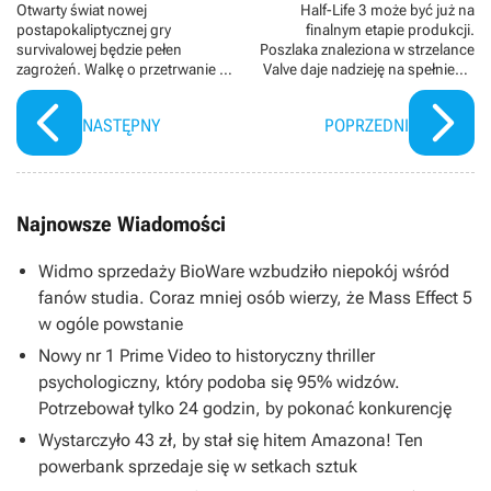
Otwarty świat nowej
Half-Life 3 może być już na
postapokaliptycznej gry
finalnym etapie produkcji.
survivalowej będzie pełen
Poszlaka znaleziona w strzelance
zagrożeń. Walkę o przetrwanie w
Valve daje nadzieję na spełnienie
Atomfall utrudnią nawet
wieloletnich marzeń
wybuchające owce
NASTĘPNY
POPRZEDNI
Najnowsze Wiadomości
Widmo sprzedaży BioWare wzbudziło niepokój wśród
fanów studia. Coraz mniej osób wierzy, że Mass Effect 5
w ogóle powstanie
Nowy nr 1 Prime Video to historyczny thriller
psychologiczny, który podoba się 95% widzów.
Potrzebował tylko 24 godzin, by pokonać konkurencję
Wystarczyło 43 zł, by stał się hitem Amazona! Ten
powerbank sprzedaje się w setkach sztuk