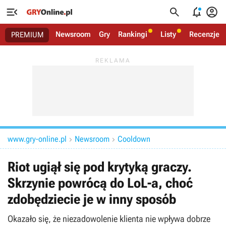




Newsroom
Gry
Rankingi
Listy
Recenzje
PREMIUM
www.gry-online.pl
Newsroom
Cooldown


Riot ugiął się pod krytyką graczy.
Skrzynie powrócą do LoL-a, choć
zdobędziecie je w inny sposób
Okazało się, że niezadowolenie klienta nie wpływa dobrze