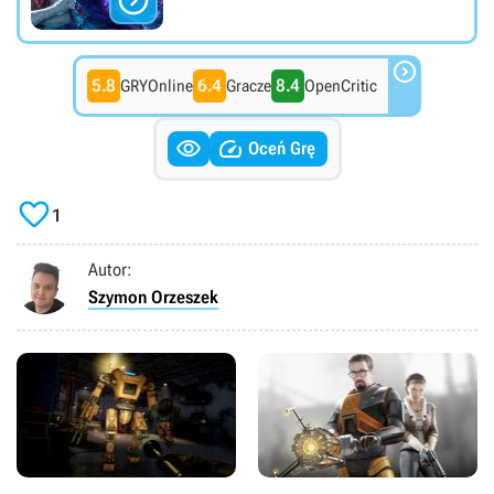


5.8
6.4
8.4
GRYOnline
Gracze
OpenCritic


Oceń Grę

1
Autor:
Szymon Orzeszek