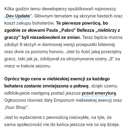
Kilka godzin temu deweloperzy opublikowali najnowszy
„
Dev Update
”. Głównym tematem są skrzynie hextech oraz
koszt zakupu bohaterów.
Te pierwsze powrócą, bo
zgodnie ze słowami Paula „Pabro” Bellezza „niektórzy z
graczy” byli niezadowoleni ze zmian.
Teraz będzie można
zdobyć 8 skrzyń w darmowej wersji przepustki bitewnej
oraz dwie za poziomy honoru. Jest to ilość jaką przeciętny
gracz, taki jak ja, zdobywał za otrzymywanie oceny „S” za
mecz w trakcie sezonu.
Oprócz tego cena w niebieskiej esencji za każdego
bohatera zostanie zmniejszona o połowę
, dzięki czemu
odblokujecie następną postać jeszcze
przed emeryturą
.
Ogłoszono również daty Emporium niebieskiej esencji oraz
„Your Shop”.
Jest to wydarzenie z pewnością niezwykłe, na tyle, że
sama społeczność nie do końca jeszcze wie co się dzieje.