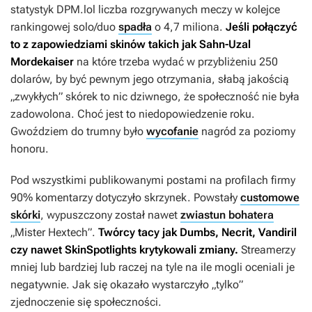
statystyk DPM.lol liczba rozgrywanych meczy w kolejce
rankingowej solo/duo
spadła
o 4,7 miliona.
Jeśli połączyć
to z zapowiedziami skinów takich jak Sahn-Uzal
Mordekaiser
na które trzeba wydać w przybliżeniu 250
dolarów, by być pewnym jego otrzymania, słabą jakością
„zwykłych” skórek to nic dziwnego, że społeczność nie była
zadowolona. Choć jest to niedopowiedzenie roku.
Gwoździem do trumny było
wycofanie
nagród za poziomy
honoru.
Pod wszystkimi publikowanymi postami na profilach firmy
90% komentarzy dotyczyło skrzynek. Powstały
customowe
skórki
, wypuszczony został nawet
zwiastun bohatera
„Mister Hextech”.
Twórcy tacy jak Dumbs, Necrit, Vandiril
czy nawet SkinSpotlights krytykowali zmiany.
Streamerzy
mniej lub bardziej lub raczej na tyle na ile mogli oceniali je
negatywnie. Jak się okazało wystarczyło „tylko”
zjednoczenie się społeczności.