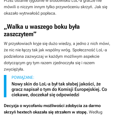
Przez ostanie tygodnie w środowisku
LoL-a
gracze nie
mówili o niczym innym tylko przywróceniu skrzyń. Jak się
okazało wytrwałość popłaca.
„Walka u waszego boku była
zaszczytem”
W przysłowiach kryje się dużo wiedzy, a jedno z nich mówi,
że nic nie łączy tak jak wspólny wróg. Społeczność
LoL-a
podzielona zazwyczaj w każdym możliwym aspekcie
dotyczącym gry tym razem zjednoczyła się i razem
zwyciężyła.
POWIĄZANE:
Nowy skin do LoL-a był tak słabej jakości, że
gracz napisał o tym do Komisji Europejskiej. Co
ciekawe, doczekał się odpowiedzi
Decyzja o wycofaniu możliwości zdobycia za darmo
skrzyń hextech okazała się strzałem w stopę.
Według