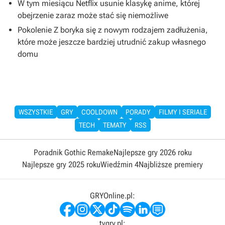
W tym miesiącu Netflix usunie klasykę anime, której
obejrzenie zaraz może stać się niemożliwe
Pokolenie Z boryka się z nowym rodzajem zadłużenia,
które może jeszcze bardziej utrudnić zakup własnego
domu
WSZYSTKIE
GRY
COOLDOWN
PORADY
FILMY I SERIALE
TECH
TEMATY
RSS
Poradnik Gothic Remake
Najlepsze gry 2026 roku
Najlepsze gry 2025 roku
Wiedźmin 4
Najbliższe premiery
GRYOnline.pl:
tvgry.pl: