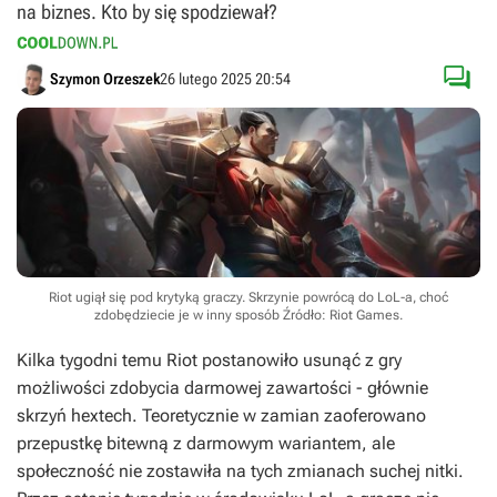
na biznes. Kto by się spodziewał?

Szymon Orzeszek
26 lutego 2025 20:54
Riot ugiął się pod krytyką graczy. Skrzynie powrócą do LoL-a, choć
zdobędziecie je w inny sposób
Źródło: Riot Games
.
Kilka tygodni temu Riot postanowiło usunąć z gry
możliwości zdobycia darmowej zawartości - głównie
skrzyń hextech. Teoretycznie w zamian zaoferowano
przepustkę bitewną z darmowym wariantem, ale
społeczność nie zostawiła na tych zmianach suchej nitki.