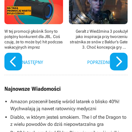
W tej promocji głośnik Sony to
Geralt z Wiedźmina 3 posłużył
potężny konkurent dla JBL. Coś
jako inspiracja przy tworzeniu
czuję, że to może być hit podczas
strażnika ze snów z Baldur’s Gate
wakacyjnych imprez
3. Choć koncepcja gry się
zmieniła, cień Białego Wilka wciąż
jest w niej obecny
NASTĘPNY
POPRZEDNI
Najnowsze Wiadomości
Amazon przecenił bestię wśród latarek o blisko 40%!
Wychwalają ją nawet ratownicy medyczni
Diablo, w którym jesteś smokiem. The I of the Dragon to
z wielu powodów do dziś niepowtarzalna gra