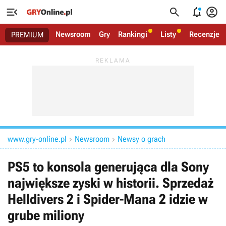




Newsroom
Gry
Rankingi
Listy
Recenzje
PREMIUM
www.gry-online.pl
Newsroom
Newsy o grach


PS5 to konsola generująca dla Sony
największe zyski w historii. Sprzedaż
Helldivers 2 i Spider-Mana 2 idzie w
grube miliony