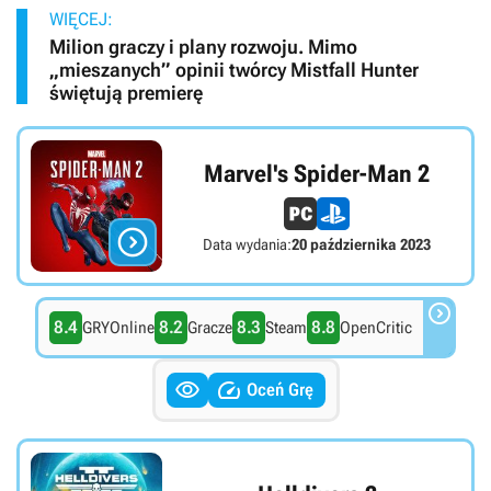
WIĘCEJ:
Milion graczy i plany rozwoju. Mimo
„mieszanych” opinii twórcy Mistfall Hunter
świętują premierę
Marvel's Spider-Man 2

Data wydania:
20 października 2023

8.4
8.2
8.3
8.8
GRYOnline
Gracze
Steam
OpenCritic


Oceń Grę