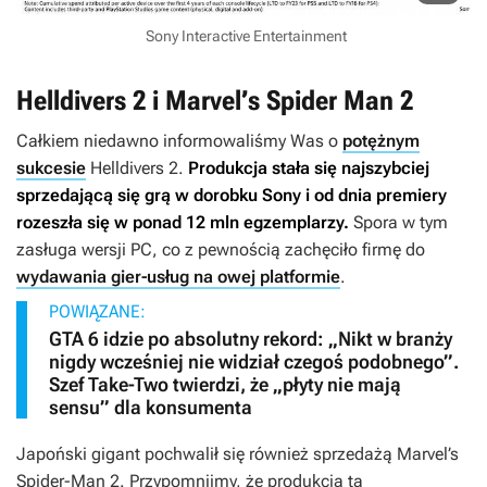
Sony Interactive Entertainment
Helldivers 2 i Marvel’s Spider Man 2
Całkiem niedawno informowaliśmy Was o
potężnym
sukcesie
Helldivers 2
.
Produkcja stała się najszybciej
sprzedającą się grą w dorobku Sony i od dnia premiery
rozeszła się w ponad 12 mln egzemplarzy.
Spora w tym
zasługa wersji PC, co z pewnością zachęciło firmę do
wydawania gier-usług na owej platformie
.
POWIĄZANE:
GTA 6 idzie po absolutny rekord: „Nikt w branży
nigdy wcześniej nie widział czegoś podobnego”.
Szef Take-Two twierdzi, że „płyty nie mają
sensu” dla konsumenta
Japoński gigant pochwalił się również sprzedażą
Marvel’s
Spider-Man 2
. Przypomnijmy, że produkcja ta