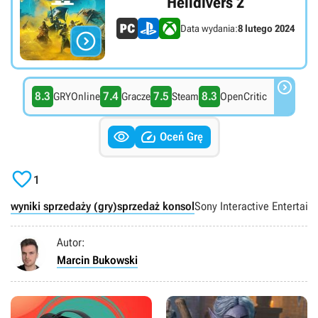
Helldivers 2
Data wydania:
8 lutego 2024


8.3
7.4
7.5
8.3
GRYOnline
Gracze
Steam
OpenCritic


Oceń Grę

1
wyniki sprzedaży (gry)
sprzedaż konsol
Sony Interactive Entertai
Autor:
Marcin Bukowski