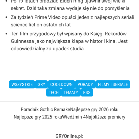
Po 19 latach pradziad Elden Ring ujawnił swój wielki
sekret. Dziś taka zmiana wydaje się nie do pomyślenia
Za tydzień Prime Video opuści jeden z najlepszych seriali
science fiction ostatnich lat
Ten film przygodowy był wpisany do Księgi Rekordów
Guinnessa jako największa klapa w historii kina. Jest
odpowiedzialny za upadek studia
WSZYSTKIE
GRY
COOLDOWN
PORADY
FILMY I SERIALE
TECH
TEMATY
RSS
Poradnik Gothic Remake
Najlepsze gry 2026 roku
Najlepsze gry 2025 roku
Wiedźmin 4
Najbliższe premiery
GRYOnline.pl: