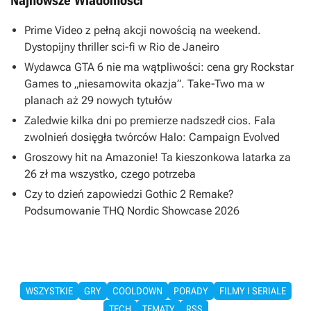
Najnowsze Wiadomości
Prime Video z pełną akcji nowością na weekend.
Dystopijny thriller sci-fi w Rio de Janeiro
Wydawca GTA 6 nie ma wątpliwości: cena gry Rockstar
Games to „niesamowita okazja”. Take-Two ma w
planach aż 29 nowych tytułów
Zaledwie kilka dni po premierze nadszedł cios. Fala
zwolnień dosięgła twórców Halo: Campaign Evolved
Groszowy hit na Amazonie! Ta kieszonkowa latarka za
26 zł ma wszystko, czego potrzeba
Czy to dzień zapowiedzi Gothic 2 Remake?
Podsumowanie THQ Nordic Showcase 2026
WSZYSTKIE
GRY
COOLDOWN
PORADY
FILMY I SERIALE
TECH
TEMATY
RSS