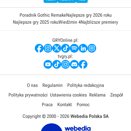
Poradnik Gothic Remake
Najlepsze gry 2026 roku
Najlepsze gry 2025 roku
Wiedźmin 4
Najbliższe premiery
GRYOnline.pl:
tvgry.pl:
O nas
Regulamin
Polityka redakcyjna
Polityka prywatności
Ustawienia cookies
Reklama
Zespół
Praca
Kontakt
Pomoc
Copyright © 2000 -
2026
Webedia Polska SA