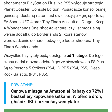
abonamentu PlayStation Plus. Na PS5 wyląduje strategia
Planet Coaster: Console Edition
. Posiadacze konsol ósmej
generacji dostaną natomiast dwie pozycje – grę sportową
EA Sports UFC 4
oraz
Tiny Tina’s Assault on Dragon Keep:
A Wonderlands One-shot Adventure
, czyli samodzielną
wersję dodatku do
Borderlands 2
, która stanowi
wprowadzenie do nadchodzącego looter shootera
Tiny
Tina’s Wonderlands
.
Wszystkie trzy tytuły będą dostępne
od 1 lutego
. Do tego
czasu nadal można odebrać gry ze styczniowego PS Plus.
Są to
Persona 5 Strikers
(PS4),
DIRT 5
(PS4, PS5),
Deep
Rock Galactic
(PS4, PS5).
POWIĄZANE:
Cenowa miazga na Amazonie! Rabaty do 72% i
bestsellery kupowane setkami. W ofercie dron,
głośnik JBL i przenośny wentylator