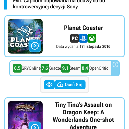
Evil. Capcom odpowiada na obawy co do
kontrowersyjnej decyzji Sony
Planet Coaster

Data wydania:
17 listopada 2016

8.5
7.6
9.1
8.4
GRYOnline
Gracze
Steam
OpenCritic


Oceń Grę
Tiny Tina's Assault on
Dragon Keep: A
Wonderlands One-shot

Adventure