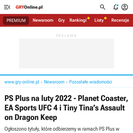




Newsroom
Gry
Rankingi
Listy
Recenzje
PREMIUM
www.gry-online.pl
Newsroom
Pozostałe wiadomości


PS Plus na luty 2022 - Planet Coaster,
EA Sports UFC 4 i Tiny Tina’s Assault
on Dragon Keep
Ogłoszono tytuły, które odbierzemy w ramach PS Plus w