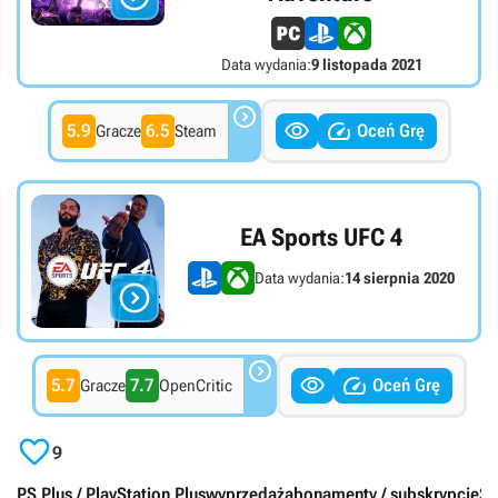
Data wydania:
9 listopada 2021



5.9
6.5
Oceń Grę
Gracze
Steam
EA Sports UFC 4
Data wydania:
14 sierpnia 2020




5.7
7.7
Oceń Grę
Gracze
OpenCritic

9
PS Plus / PlayStation Plus
wyprzedaż
abonamenty / subskrypcje
So