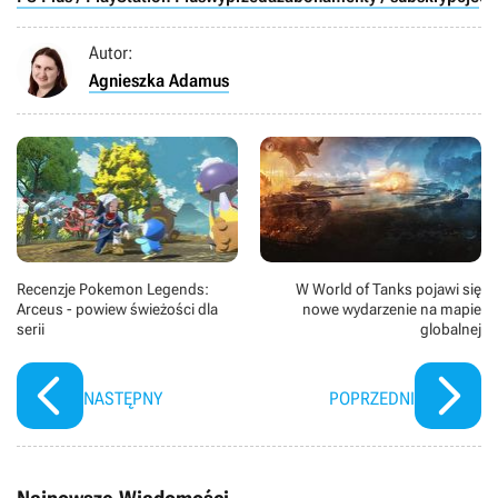
Autor:
Agnieszka Adamus
Recenzje Pokemon Legends:
W World of Tanks pojawi się
Arceus - powiew świeżości dla
nowe wydarzenie na mapie
serii
globalnej
NASTĘPNY
POPRZEDNI