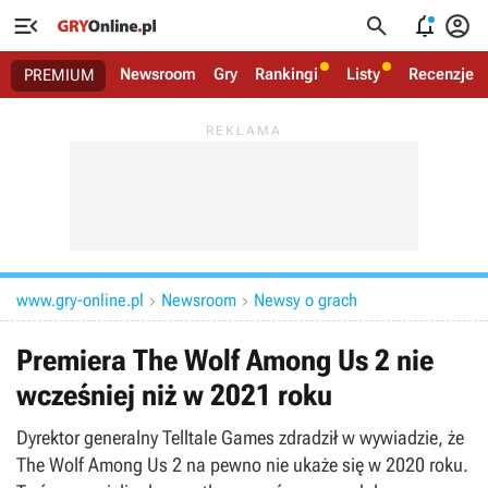




Newsroom
Gry
Rankingi
Listy
Recenzje
PREMIUM
www.gry-online.pl
Newsroom
Newsy o grach


Premiera The Wolf Among Us 2 nie
wcześniej niż w 2021 roku
Dyrektor generalny Telltale Games zdradził w wywiadzie, że
The Wolf Among Us 2 na pewno nie ukaże się w 2020 roku.