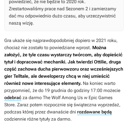
powiedzieć, że nie będzie to 2020 rok.
Zrestartowaliśmy prace nad
Sezonem 2
i zamierzamy
dać mu odpowiednio dużo czasu, aby urzeczywistnić
naszą wizję.
Gra ukaże się najprawdopodobniej dopiero w 2021 roku,
chociaż nie zostało to powiedziane wprost.
Można
założyć, że tyle czasu wystarczy twórcom, aby dopieścić
tytuł i dopracować mechaniki. Jak twierdzi Ottilie, druga
część zachowa ducha pierwowzoru oraz wcześniejszych
gier Telltale, ale deweloperzy chcą w niej umieścić
również nowe interesujące elementy.
Na koniec warto
przypomnieć, że do 19 grudnia do godziny 17:00 możecie
odebrać
za darmo
The Wolf Among Us
w Epic Games
Store. Zaraz potem rozpocznie się świąteczna wyprzedaż,
podczas której przez dwanaście dni
rozdawane będą
codziennie różne tytuły za darmo.