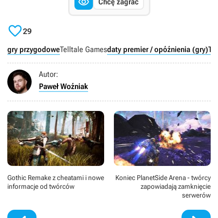

Chcę zagrać

29
gry przygodowe
Telltale Games
daty premier / opóźnienia (gry)
Th
Autor:
Paweł Woźniak
Gothic Remake z cheatami i nowe
Koniec PlanetSide Arena - twórcy
informacje od twórców
zapowiadają zamknięcie
serwerów