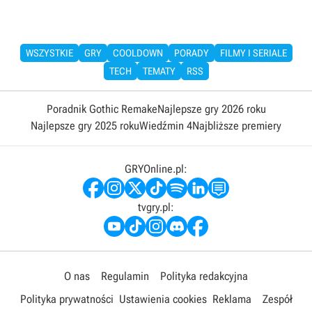
WSZYSTKIE
GRY
COOLDOWN
PORADY
FILMY I SERIALE
TECH
TEMATY
RSS
Poradnik Gothic Remake
Najlepsze gry 2026 roku
Najlepsze gry 2025 roku
Wiedźmin 4
Najbliższe premiery
GRYOnline.pl:
tvgry.pl:
O nas
Regulamin
Polityka redakcyjna
Polityka prywatności
Ustawienia cookies
Reklama
Zespół