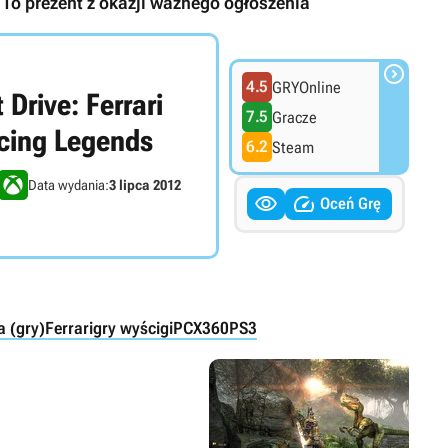
To prezent z okazji ważnego ogłoszenia

4.5
GRYOnline
 Drive: Ferrari
7.5
Gracze
cing Legends
6.2
Steam
Data wydania:
3 lipca 2012


Oceń Grę
a (gry)
Ferrari
gry wyścigi
PC
X360
PS3