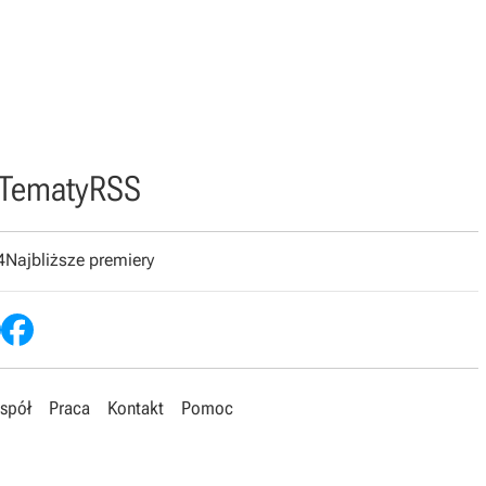
Tematy
RSS
4
Najbliższe premiery
spół
Praca
Kontakt
Pomoc