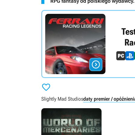
RPG fantasy od polskiego wydawcy. 
Test
Ra


Slightly Mad Studios
daty premier / opóźnieni