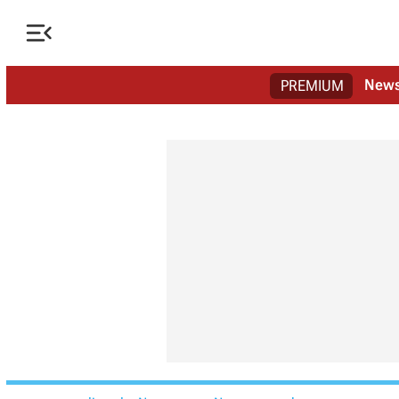

New
PREMIUM