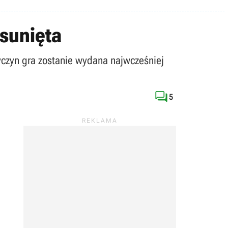
esunięta
zyczyn gra zostanie wydana najwcześniej

5