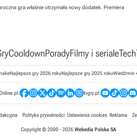
mroczna gra właśnie otrzymała nowy dodatek. Premiera
Gry
Cooldown
Porady
Filmy i seriale
Tech
emake
Najlepsze gry 2026 roku
Najlepsze gry 2025 roku
Wiedźmin 
nline.pl:
tvgry.pl:
edakcyjna
Polityka prywatności
Ustawienia cookies
Reklama
Ze
Copyright © 2000 -
2026
Webedia Polska SA