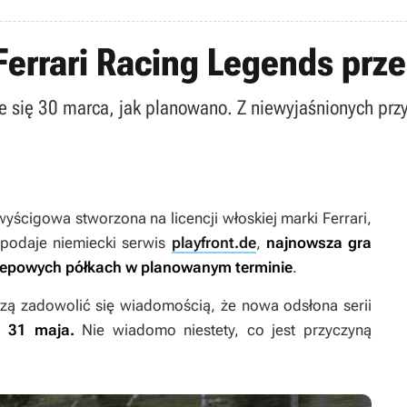
 Ferrari Racing Legends prz
aże się 30 marca, jak planowano. Z niewyjaśnionych pr
wyścigowa stworzona na licencji włoskiej marki Ferrari,
k podaje niemiecki serwis
playfront.de
,
najnowsza gra
 sklepowych półkach w planowanym terminie
.
uszą zadowolić się wiadomością, że nowa odsłona serii
ż 31 maja.
Nie wiadomo niestety, co jest przyczyną