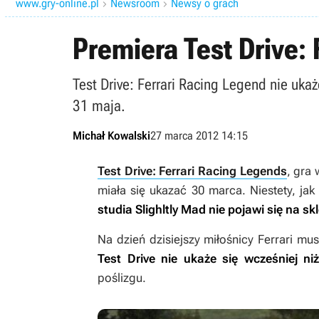
www.gry-online.pl
Newsroom
Newsy o grach


Premiera Test Drive:
Test Drive: Ferrari Racing Legend nie uk
31 maja.
Michał Kowalski
27 marca 2012 14:15
Test Drive: Ferrari Racing Legends
, gra 
miała się ukazać 30 marca. Niestety, ja
studia Slighltly Mad nie pojawi się na
Na dzień dzisiejszy miłośnicy Ferrari m
Test Drive
nie
ukaże się wcześniej ni
poślizgu.