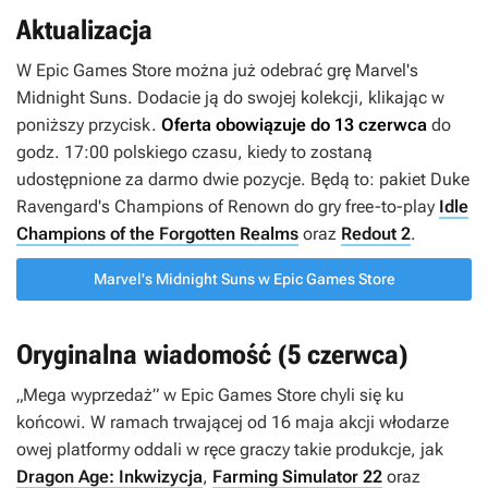
Aktualizacja
W Epic Games Store można już odebrać grę
Marvel's
Midnight Suns
. Dodacie ją do swojej kolekcji, klikając w
poniższy przycisk.
Oferta obowiązuje do 13 czerwca
do
godz. 17:00 polskiego czasu, kiedy to zostaną
udostępnione za darmo dwie pozycje. Będą to: pakiet
Duke
Ravengard's Champions of Renow
n do gry free-to-play
Idle
Champions of the Forgotten Realms
oraz
Redout 2
.
Marvel's Midnight Suns w Epic Games Store
Oryginalna wiadomość (5 czerwca)
„Mega wyprzedaż” w Epic Games Store chyli się ku
końcowi. W ramach trwającej od 16 maja akcji włodarze
owej platformy oddali w ręce graczy takie produkcje, jak
Dragon Age: Inkwizycja
,
Farming Simulator 22
oraz