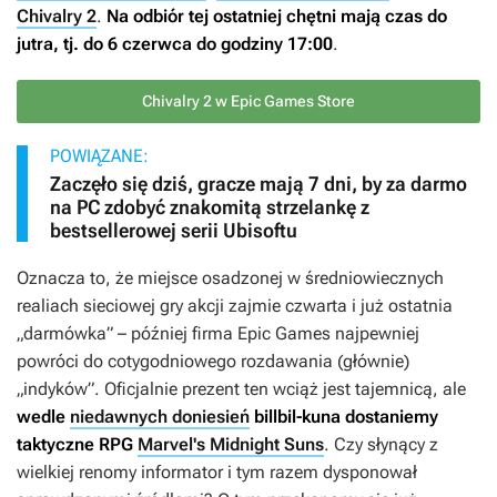
Chivalry 2
.
Na odbiór tej ostatniej chętni mają czas do
jutra, tj. do 6 czerwca do godziny 17:00
.
Chivalry 2 w Epic Games Store
POWIĄZANE:
Zaczęło się dziś, gracze mają 7 dni, by za darmo
na PC zdobyć znakomitą strzelankę z
bestsellerowej serii Ubisoftu
Oznacza to, że miejsce osadzonej w średniowiecznych
realiach sieciowej gry akcji zajmie czwarta i już ostatnia
„darmówka” – później firma Epic Games najpewniej
powróci do cotygodniowego rozdawania (głównie)
„indyków”. Oficjalnie prezent ten wciąż jest tajemnicą, ale
wedle
niedawnych doniesień
billbil-kuna dostaniemy
taktyczne RPG
Marvel's Midnight Suns
. Czy słynący z
wielkiej renomy informator i tym razem dysponował