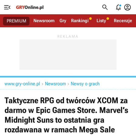




Newsroom
Gry
Rankingi
Listy
Recenzje
PREMIUM
www.gry-online.pl
Newsroom
Newsy o grach


Taktyczne RPG od twórców XCOM za
darmo w Epic Games Store. Marvel’s
Midnight Suns to ostatnia gra
rozdawana w ramach Mega Sale