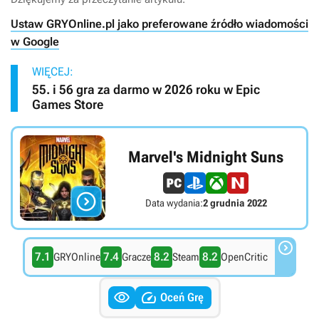
Ustaw GRYOnline.pl jako preferowane źródło wiadomości
w Google
WIĘCEJ:
55. i 56 gra za darmo w 2026 roku w Epic
Games Store
Marvel's Midnight Suns

Data wydania:
2 grudnia 2022

7.1
7.4
8.2
8.2
GRYOnline
Gracze
Steam
OpenCritic


Oceń Grę