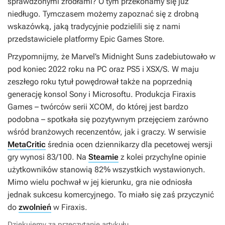
sprawdzonymi źródłami? O tym przekonamy się już
niedługo. Tymczasem możemy zapoznać się z drobną
wskazówką, jaką tradycyjnie podzielili się z nami
przedstawiciele platformy Epic Games Store.
Przypomnijmy, że
Marvel’s Midnight Suns
zadebiutowało w
pod koniec 2022 roku na PC oraz PS5 i XSX/S. W maju
zeszłego roku tytuł powędrował także na poprzednią
generację konsol Sony i Microsoftu. Produkcja Firaxis
Games – twórców serii
XCOM
, do której jest bardzo
podobna – spotkała się pozytywnym przejęciem zarówno
wśród branżowych recenzentów, jak i graczy. W serwisie
MetaCritic
średnia ocen dziennikarzy dla pecetowej wersji
gry wynosi 83/100. Na
Steamie
z kolei przychylne opinie
użytkowników stanowią 82% wszystkich wystawionych.
Mimo wielu pochwał w jej kierunku, gra nie odniosła
jednak sukcesu komercyjnego. To miało się zaś przyczynić
do
zwolnień
w Firaxis.
Dziękujemy za przeczytanie artykułu.