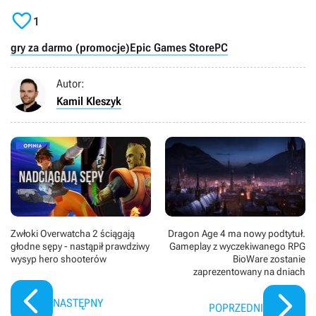

1
gry za darmo (promocje)
Epic Games Store
PC
Autor:
Kamil Kleszyk
Zwłoki Overwatcha 2 ściągają
Dragon Age 4 ma nowy podtytuł.
głodne sępy - nastąpił prawdziwy
Gameplay z wyczekiwanego RPG
wysyp hero shooterów
BioWare zostanie
zaprezentowany na dniach
NASTĘPNY
POPRZEDNI