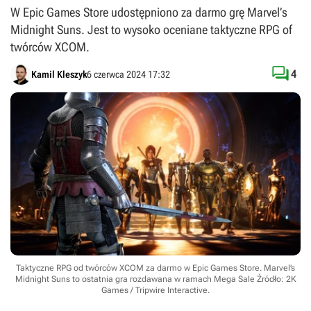
W Epic Games Store udostępniono za darmo grę Marvel’s
Midnight Suns. Jest to wysoko oceniane taktyczne RPG of
twórców XCOM.

4
Kamil Kleszyk
6 czerwca 2024 17:32
Taktyczne RPG od twórców XCOM za darmo w Epic Games Store. Marvel’s
Midnight Suns to ostatnia gra rozdawana w ramach Mega Sale
Źródło: 2K
Games / Tripwire Interactive
.