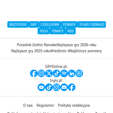
WSZYSTKIE
GRY
COOLDOWN
PORADY
FILMY I SERIALE
TECH
TEMATY
RSS
Poradnik Gothic Remake
Najlepsze gry 2026 roku
Najlepsze gry 2025 roku
Wiedźmin 4
Najbliższe premiery
GRYOnline.pl:
tvgry.pl:
O nas
Regulamin
Polityka redakcyjna