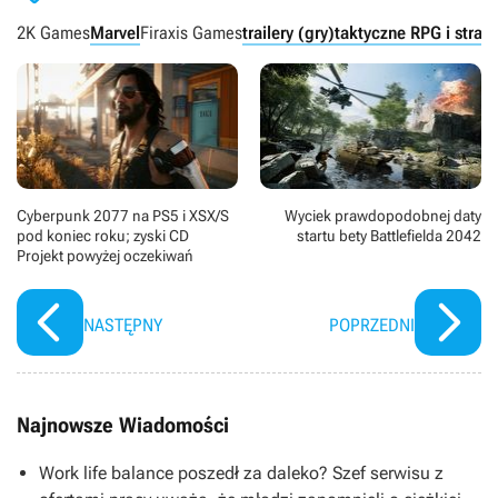
2K Games
Marvel
Firaxis Games
trailery (gry)
taktyczne RPG i strate
Cyberpunk 2077 na PS5 i XSX/S
Wyciek prawdopodobnej daty
pod koniec roku; zyski CD
startu bety Battlefielda 2042
Projekt powyżej oczekiwań
NASTĘPNY
POPRZEDNI
Najnowsze Wiadomości
Work life balance poszedł za daleko? Szef serwisu z