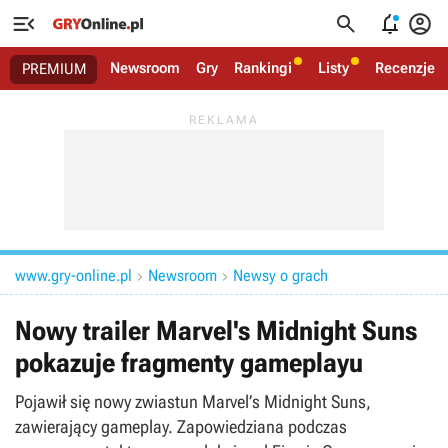




Newsroom
Gry
Rankingi
Listy
Recenzje
PREMIUM
www.gry-online.pl
Newsroom
Newsy o grach


Nowy trailer Marvel's Midnight Suns
pokazuje fragmenty gameplayu
Pojawił się nowy zwiastun Marvel’s Midnight Suns,
zawierający gameplay. Zapowiedziana podczas