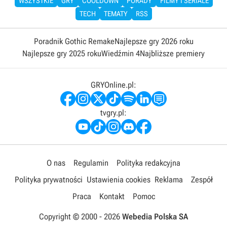
WSZYSTKIE
GRY
COOLDOWN
PORADY
FILMY I SERIALE
TECH
TEMATY
RSS
Poradnik Gothic Remake
Najlepsze gry 2026 roku
Najlepsze gry 2025 roku
Wiedźmin 4
Najbliższe premiery
GRYOnline.pl:
tvgry.pl:
O nas
Regulamin
Polityka redakcyjna
Polityka prywatności
Ustawienia cookies
Reklama
Zespół
Praca
Kontakt
Pomoc
Copyright © 2000 -
2026
Webedia Polska SA