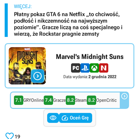
WIĘCEJ:
Płatny pokaz GTA 6 na Netflix „to chciwość,
podłość i nikczemność na najwyższym
poziomie”. Gracze liczą na coś specjalnego i
wierzą, że Rockstar pragnie zemsty
Marvel's Midnight Suns

Data wydania:
2 grudnia 2022

7.1
7.4
8.2
8.2
GRYOnline
Gracze
Steam
OpenCritic


Oceń Grę

19