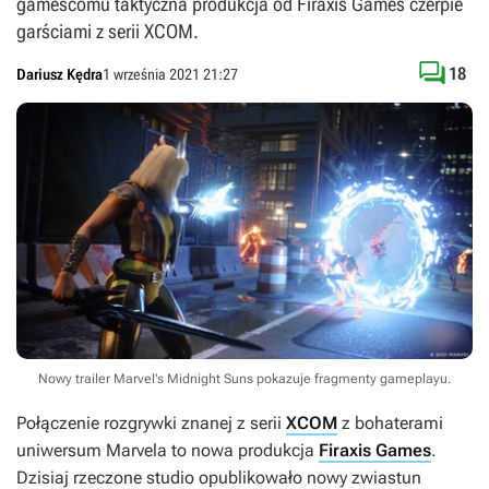
gamescomu taktyczna produkcja od Firaxis Games czerpie
garściami z serii XCOM.

18
Dariusz Kędra
1 września 2021 21:27
Nowy trailer Marvel's Midnight Suns pokazuje fragmenty gameplayu.
Połączenie rozgrywki znanej z serii
XCOM
z bohaterami
uniwersum Marvela to nowa produkcja
Firaxis Games
.
Dzisiaj rzeczone studio opublikowało nowy zwiastun