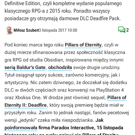
Definitive Edition, czyli kompletne wydanie popularnego
klasycznego RPG-a z 2015 roku. Ponadto wszyscy
posiadacze gry otrzymają darmowe DLC Deadfire Pack.

2
Miłosz Szubert
3 listopada 2017 10:00
Pod koniec marca tego roku
Pillars of Eternity
, czyli w
dużej mierze sfinansowana przez społeczność klasyczna
gra RPG od studia Obsidian, inspirowana między innymi
serią Baldur's Gate
,
obchodziła
swoje drugie urodziny.
Tytuł osiągnął spory sukces, zarówno komercyjny, jak i
artystyczny. Nic zatem dziwnego, że doczekał się dodatku
DLC w dwóch częściach oraz konwersji na PlayStation 4
oraz Xboksa One. W drodze jest również sequel,
Pillars of
Eternity II: Deadfire
, który swoją premierę będzie miał w
przyszłym roku. Zanim to jednak nastąpi, fanów pecetowej
wersji „jedynki” czeka miła niespodzianka.
Jak
poinformowała
firma Paradox Interactive, 15 listopada