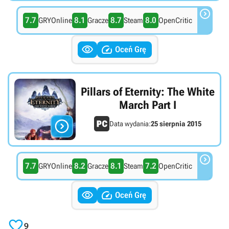

7.7
8.1
8.7
8.0
GRYOnline
Gracze
Steam
OpenCritic


Oceń Grę
Pillars of Eternity: The White
March Part I

Data wydania:
25 sierpnia 2015

7.7
8.2
8.1
7.2
GRYOnline
Gracze
Steam
OpenCritic


Oceń Grę

9