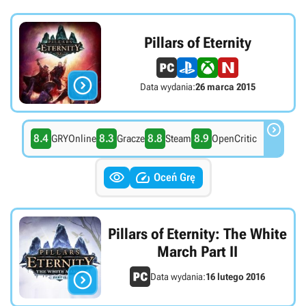
Pillars of Eternity

Data wydania:
26 marca 2015

8.4
8.3
8.8
8.9
GRYOnline
Gracze
Steam
OpenCritic


Oceń Grę
Pillars of Eternity: The White
March Part II

Data wydania:
16 lutego 2016