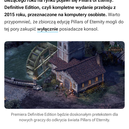
bieżącego roku na rynku pojawi się
Pillars of Etenity:
Definitive Edition
, czyli kompletne wydanie przeboju z
2015 roku, przeznaczone na komputery osobiste.
Warto
przypomnieć, że zbiorczą edycję
Pillars of Eternity
mogli do
tej pory zakupić
wyłącznie
posiadacze konsol.
Premiera Definitive Edition będzie doskonałym pretekstem dla
nowych graczy do odkrycia świata Pillars of Eternity.