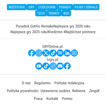
WSZYSTKIE
GRY
COOLDOWN
PORADY
FILMY I SERIALE
TECH
TEMATY
RSS
Poradnik Gothic Remake
Najlepsze gry 2026 roku
Najlepsze gry 2025 roku
Wiedźmin 4
Najbliższe premiery
GRYOnline.pl:
tvgry.pl:
O nas
Regulamin
Polityka redakcyjna
Polityka prywatności
Ustawienia cookies
Reklama
Zespół
Praca
Kontakt
Pomoc