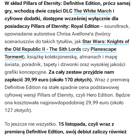
W skład
Pillars of Eternity: Definitive Edition
, prócz samej
gry, wchodzą dwie części DLC
The White March
i
cyfrowe dodatki, dostępne wcześniej wyłącznie dla
posiadaczy
Pillars of Eternity: Royal Edition
– soundtrack,
opowiadanie autorstwa Chrisa Avellone'a (twórcy
scenariuszów do takich tytułów, jak
Star Wars: Knights of
the Old Republic II - The Sith Lords
czy
Planescape
Torment
), książkę kolekcjonerską, almanach i mapę
świata, poradnik, tapety i dzwonki oraz wysokiej jakości
grafiki koncepcyjne.
Za cały zestaw przyjdzie nam
zapłacić 39,99 euro (około 170 złotych).
Wraz z premierą
Definitive Edition
na stałe spadnie cena podstawowej
cyfrowej wersji
Pillars of Eternity
, czyli
Hero Edition
. Będzie
ona kosztowała najprawdopodobniej 29,99 euro (około
127 złotych).
To jeszcze nie wszystko.
15 listopada, czyli wraz z
premierą
Definitive Edition
, swój debiut zaliczy również