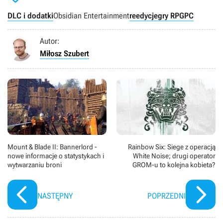
DLC i dodatki
Obsidian Entertainment
reedycje
gry RPG
PC
Autor:
Miłosz Szubert
Mount & Blade II: Bannerlord -
Rainbow Six: Siege z operacją
nowe informacje o statystykach i
White Noise; drugi operator
wytwarzaniu broni
GROM-u to kolejna kobieta?
NASTĘPNY
POPRZEDNI