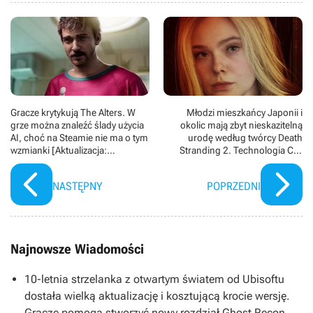
Gracze krytykują The Alters. W
Młodzi mieszkańcy Japonii i
grze można znaleźć ślady użycia
okolic mają zbyt nieskazitelną
AI, choć na Steamie nie ma o tym
urodę według twórcy Death
wzmianki [Aktualizacja:
Stranding 2. Technologia CGI
odpowiedź 11 bit studios]
„nienawidzi” ich „pięknej, czystej
cery”
NASTĘPNY
POPRZEDNI
Najnowsze Wiadomości
10-letnia strzelanka z otwartym światem od Ubisoftu
dostała wielką aktualizację i kosztującą krocie wersję.
Gracze pomogą stworzyć nowy rozdział Ghost Recon