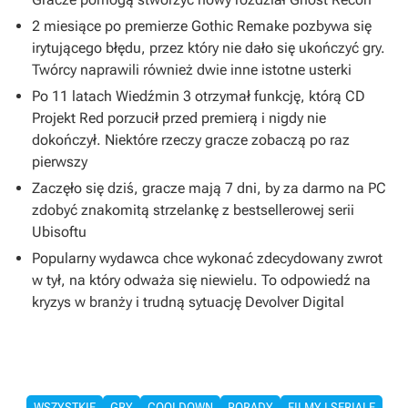
2 miesiące po premierze Gothic Remake pozbywa się
irytującego błędu, przez który nie dało się ukończyć gry.
Twórcy naprawili również dwie inne istotne usterki
Po 11 latach Wiedźmin 3 otrzymał funkcję, którą CD
Projekt Red porzucił przed premierą i nigdy nie
dokończył. Niektóre rzeczy gracze zobaczą po raz
pierwszy
Zaczęło się dziś, gracze mają 7 dni, by za darmo na PC
zdobyć znakomitą strzelankę z bestsellerowej serii
Ubisoftu
Popularny wydawca chce wykonać zdecydowany zwrot
w tył, na który odważa się niewielu. To odpowiedź na
kryzys w branży i trudną sytuację Devolver Digital
WSZYSTKIE
GRY
COOLDOWN
PORADY
FILMY I SERIALE