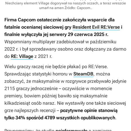
Niechciany element Village dogorywał na naszych oczach, a teraz wreszcie
umarł na amen
Źródło: Capcom.
.
Firma Capcom ostatecznie zakończyła wsparcie dla
fatalnie ocenianej sieciowej gry
Resident Evil RE:Verse
i
finalnie wyłączyła jej serwery 29 czerwca 2025 r.
Wspomniany multiplayer zadebiutował w październiku
2022 r. i był sprzedawany osobno oraz dołączany za darmo
do
RE: Village
z 2021 r.
Wielu graczy raczej nie będzie płakać po
RE:Verse.
Sprawdzając statystyki horroru w
SteamDB
, można
zobaczyć, że maksymalnie w rozgrywce przebywało jedynie
2115 graczy jednocześnie – oczywiście w momencie
premiery, bowiem później bawiło się maksymalnie
kilkadziesiąt osób naraz. Nie wystawiły one także sieciowej
grze najlepszych recenzji –
pozytywne opinie stanowią
tylko 34% spośród 4789 wszystkich opublikowanych
.
Przypomnijmy, że studio
poinformowało
o zamiarze