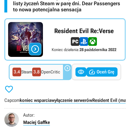
listy życzeń Steam w parę dni. Dear Passengers
to nowa potencjalna sensacja
Resident Evil Re:Verse

Koniec działania:
28 października 2022



3.4
3.8
Oceń Grę
Steam
OpenCritic

Capcom
koniec wsparcia
wyłączenie serwerów
Resident Evil (mar
Autor:
Maciej Gaffke