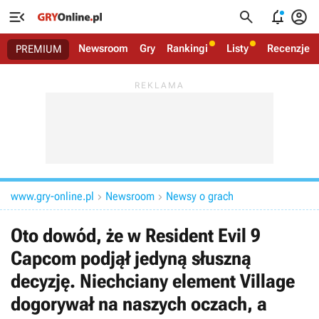




Newsroom
Gry
Rankingi
Listy
Recenzje
PREMIUM
www.gry-online.pl
Newsroom
Newsy o grach


Oto dowód, że w Resident Evil 9
Capcom podjął jedyną słuszną
decyzję. Niechciany element Village
dogorywał na naszych oczach, a