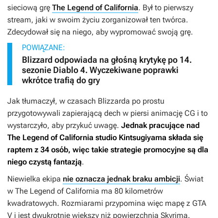
sieciową grę
The Legend of California
. Był to pierwszy
stream, jaki w swoim życiu zorganizował ten twórca.
Zdecydował się na niego, aby wypromować swoją grę.
POWIĄZANE:
Blizzard odpowiada na głośną krytykę po 14.
sezonie Diablo 4. Wyczekiwane poprawki
wkrótce trafią do gry
Jak tłumaczył, w czasach Blizzarda po prostu
przygotowywali zapierającą dech w piersi animację CG i to
wystarczyło, aby przykuć uwagę.
Jednak pracujące nad
The Legend of California
studio Kintsugiyama składa się
raptem z 34 osób, więc takie strategie promocyjne są dla
niego czystą fantazją
.
Niewielka ekipa
nie oznacza jednak braku ambicji
. Świat
w
The Legend of California
ma 80 kilometrów
kwadratowych. Rozmiarami przypomina więc mapę z
GTA
V
i jest dwukrotnie większy niż powierzchnia
Skyrima
.