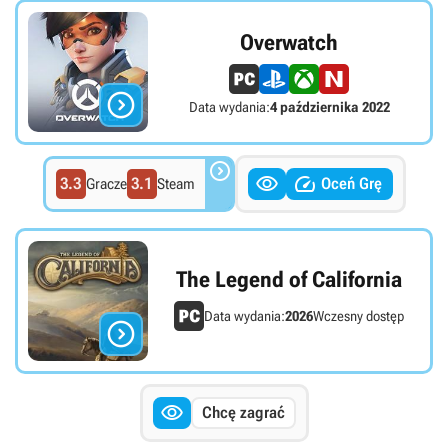
Overwatch

Data wydania:
4 października 2022



3.3
3.1
Oceń Grę
Gracze
Steam
The Legend of California
Data wydania:
2026
Wczesny dostęp


Chcę zagrać