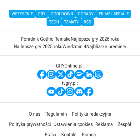
WSZYSTKIE
GRY
COOLDOWN
PORADY
FILMY I SERIALE
TECH
TEMATY
RSS
Poradnik Gothic Remake
Najlepsze gry 2026 roku
Najlepsze gry 2025 roku
Wiedźmin 4
Najbliższe premiery
GRYOnline.pl:
tvgry.pl:
O nas
Regulamin
Polityka redakcyjna
Polityka prywatności
Ustawienia cookies
Reklama
Zespół
Praca
Kontakt
Pomoc