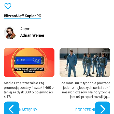

Blizzard
Jeff Kaplan
PC
Autor:
Adrian Werner
Media Expert zaszalało z tą
Za mniej niż 2 tygodnie powraca
promocją, zostały 4 sztuki! 460 zł
jeden z najlepszych seriali sci-fi
taniej za dysk SSD o pojemności
naszych czasów. Na horyzoncie
4 TB
jest też prequel rozwijający
kosmiczne uniwersum
NASTĘPNY
POPRZEDNI