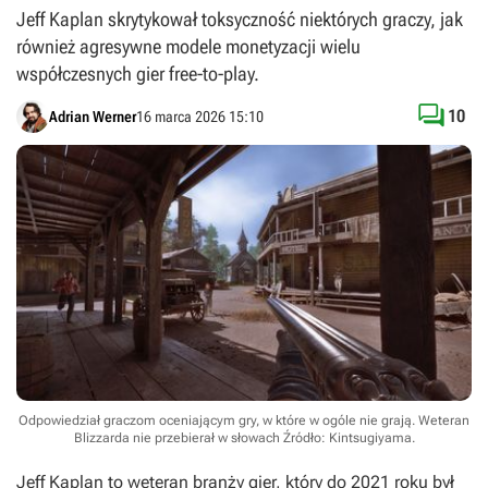
Jeff Kaplan skrytykował toksyczność niektórych graczy, jak
również agresywne modele monetyzacji wielu
współczesnych gier free-to-play.

10
Adrian Werner
16 marca 2026 15:10
Odpowiedział graczom oceniającym gry, w które w ogóle nie grają. Weteran
Blizzarda nie przebierał w słowach
Źródło: Kintsugiyama
.
Jeff Kaplan to weteran branży gier, który do 2021 roku był