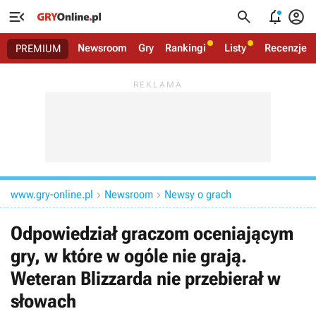




Newsroom
Gry
Rankingi
Listy
Recenzje
PREMIUM
www.gry-online.pl
Newsroom
Newsy o grach


Odpowiedział graczom oceniającym
gry, w które w ogóle nie grają.
Weteran Blizzarda nie przebierał w
słowach