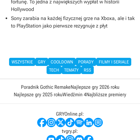
fortunę. To jedna z największych wypłat w historii
Hollywood
Sony zarabia na każdej fizycznej grze na Xboxa, ale i tak
to PlayStation jako pierwsze rezygnuje z płyt
WSZYSTKIE
GRY
COOLDOWN
PORADY
FILMY I SERIALE
TECH
TEMATY
RSS
Poradnik Gothic Remake
Najlepsze gry 2026 roku
Najlepsze gry 2025 roku
Wiedźmin 4
Najbliższe premiery
GRYOnline.pl:
tvgry.pl: