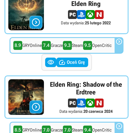
Elden Ring

Data wydania:
25 lutego 2022

8.9
7.4
9.3
9.5
GRYOnline
Gracze
Steam
OpenCritic


Oceń Grę
Elden Ring: Shadow of the
Erdtree

Data wydania:
20 czerwca 2024

8.5
7.0
7.0
9.4
GRYOnline
Gracze
Steam
OpenCritic