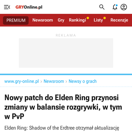




Newsroom
Gry
Rankingi
Listy
Recenzje
PREMIUM
www.gry-online.pl
Newsroom
Newsy o grach


Nowy patch do Elden Ring przynosi
zmiany w balansie rozgrywki, w tym
w PvP
Elden Ring: Shadow of the Erdtree otrzymał aktualizację