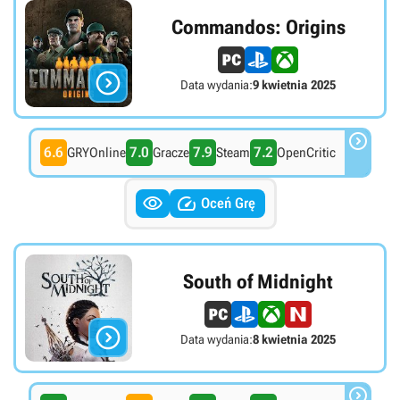
Commandos: Origins

Data wydania:
9 kwietnia 2025

6.6
7.0
7.9
7.2
GRYOnline
Gracze
Steam
OpenCritic


Oceń Grę
South of Midnight

Data wydania:
8 kwietnia 2025
