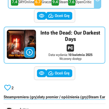
7.4
6.7
9.4
7.6
GRYOnline
Gracze
Steam
OpenCritic


Oceń Grę
Into the Dead: Our Darkest
Days

Data wydania:
10 kwietnia 2025
Wczesny dostęp


Oceń Grę

2
Steam
premiera (gry)
daty premier / opóźnienia (gry)
Steam Early