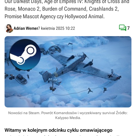
Our Darkest Days, Age of Empires IV: Knights of Cross and
Rose, Monaco 2, Burden of Command, Crashlands 2,
Promise Mascot Agency czy Hollywood Animal.

7
Adrian Werner
7 kwietnia 2025 10:22
Nowości na Steam. Powrót Komandosów i wyczekiwany survival
Źródło:
Kalypso Media
.
Witamy w kolejnym odcinku cyklu omawiającego