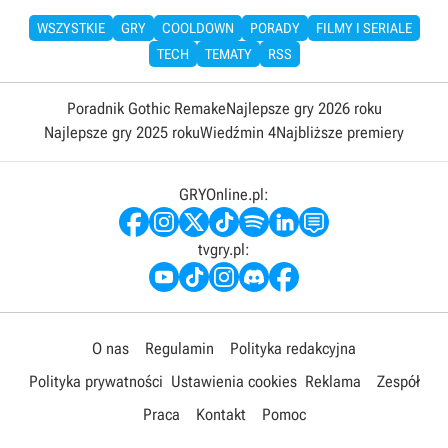
WSZYSTKIE
GRY
COOLDOWN
PORADY
FILMY I SERIALE
TECH
TEMATY
RSS
Poradnik Gothic Remake
Najlepsze gry 2026 roku
Najlepsze gry 2025 roku
Wiedźmin 4
Najbliższe premiery
GRYOnline.pl:
tvgry.pl:
O nas
Regulamin
Polityka redakcyjna
Polityka prywatności
Ustawienia cookies
Reklama
Zespół
Praca
Kontakt
Pomoc