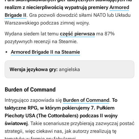
realizm z niecierpliwością wypatrują premiery
Armored
Brigade II
. Gra pozwoli dowodzić siłami NATO lub Układu
Warszawskiego podczas zimnej wojny.
Wydana siedem lat temu
część pierwsza
ma 87%
pozytywnych recenzji na Steamie.
Armored Brigade II na Steamie
Wersja językowa gry:
angielska
Burden of Command
Intrygująco zapowiada się
Burden of Command
.
To
taktyczne RPG, w którym pokierujemy 7. Pułkiem
Piechoty USA (The Cottonbalers) podczas II wojny
światowej
. Takie scenariusze przybierają zazwyczaj postać
strategii, więc ciekawi nas, jak autorzy zrealizują tę
tematykę w formie gry fabularnej.