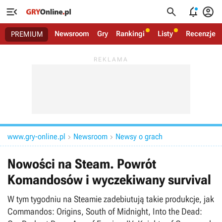




Newsroom
Gry
Rankingi
Listy
Recenzje
PREMIUM
www.gry-online.pl
Newsroom
Newsy o grach


Nowości na Steam. Powrót
Komandosów i wyczekiwany survival
W tym tygodniu na Steamie zadebiutują takie produkcje, jak
Commandos: Origins, South of Midnight, Into the Dead: