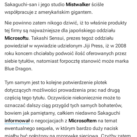
Sakaguchi-san i jego studio
Mistwalker
ściśle
współpracuje z amerykańskim gigantem.
Nie powinno zatem nikogo dziwić, iż to właśnie produkty
tej firmy są najważniejsze dla japońskiego oddziału
Microsoftu
. Takashi Sensui, prezes tegoż oddziału
powiedział w wywiadzie udzielonym Jiji Press, iż w 2008
roku koncern chciałaby podwoić ilość oferowanych przez
siebie tytułów, natomiast forpocztę stanowić może marka
Blue Dragon
.
Tym samym jest to kolejne potwierdzenie plotek
dotyczących możliwości prowadzenia prac nad drugą
częścią tego tytułu. Oczywiście niekoniecznie może to
oznaczać dalszy ciąg przygód tych samych bohaterów,
bowiem jak pamiętamy, całkiem niedawno Sakaguchi
informował
o negocjacjach z
Microsoftem
na temat
ewentualnego sequela, w którym bardzo duży nacisk
miałby być położony na rozgrywkę sieciową. Czyżby zatem