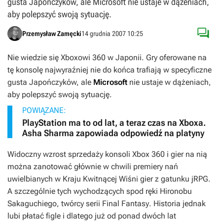
gusta Japończyków, ale Microsoft nie ustaje w dążeniach,
aby polepszyć swoją sytuację.

Przemysław Zamęcki
14 grudnia 2007 10:25
Nie wiedzie się Xboxowi 360 w Japonii. Gry oferowane na
tę konsolę najwyraźniej nie do końca trafiają w specyficzne
gusta Japończyków, ale
Microsoft
nie ustaje w dążeniach,
aby polepszyć swoją sytuację.
POWIĄZANE:
PlayStation ma to od lat, a teraz czas na Xboxa.
Asha Sharma zapowiada odpowiedź na platyny
Widoczny wzrost sprzedaży konsoli Xbox 360 i gier na nią
można zanotować głównie w chwili premiery nań
uwielbianych w Kraju Kwitnącej Wiśni gier z gatunku jRPG.
A szczególnie tych wychodzących spod ręki Hironobu
Sakaguchiego, twórcy serii
Final Fantasy
. Historia jednak
lubi płatać figle i dlatego już od ponad dwóch lat