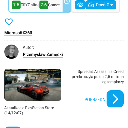



7.5
7.6
Oceń Grę
GRYOnline
Gracze

Microsoft
X360
Autor:
Przemysław Zamęcki
Sprzedaż Assassin's Creed
przekroczyła pułap 2,5 miliona
egzemplarzy
POPRZEDNI
Aktualizacja PlayStation Store
(14/12/07)