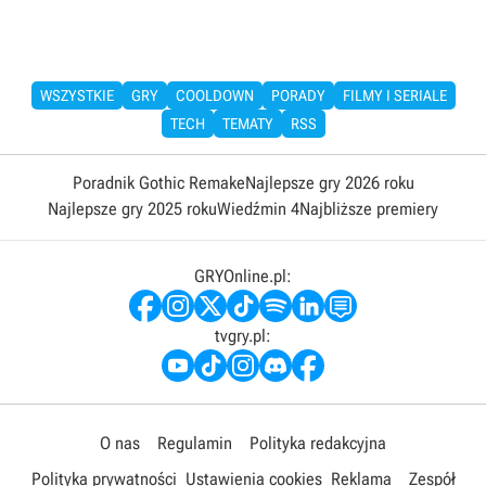
WSZYSTKIE
GRY
COOLDOWN
PORADY
FILMY I SERIALE
TECH
TEMATY
RSS
Poradnik Gothic Remake
Najlepsze gry 2026 roku
Najlepsze gry 2025 roku
Wiedźmin 4
Najbliższe premiery
GRYOnline.pl:
tvgry.pl:
O nas
Regulamin
Polityka redakcyjna
Polityka prywatności
Ustawienia cookies
Reklama
Zespół