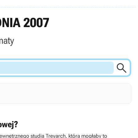
NIA 2007
maty

towej?
wewnętrznego studia Treyarch, która mogłaby to