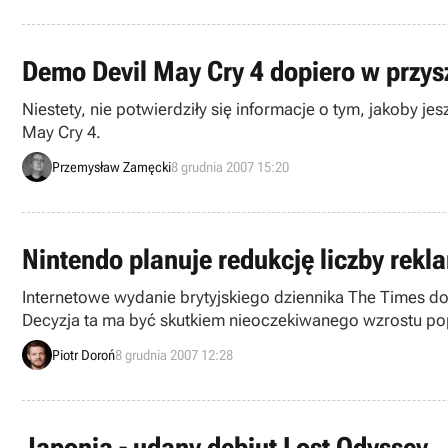
Demo Devil May Cry 4 dopiero w przys
Niestety, nie potwierdziły się informacje o tym, jakoby 
May Cry 4.
Przemysław Zamęcki
8 grudnia 2007 15:20
Nintendo planuje redukcję liczby rekl
Internetowe wydanie brytyjskiego dziennika The Times do
Decyzja ta ma być skutkiem nieoczekiwanego wzrostu pop
Piotr Doroń
8 grudnia 2007 12:28
Japonia - udany debiut Lost Odyssey