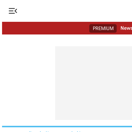

New
PREMIUM