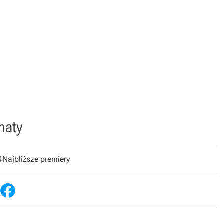
maty
4
Najbliższe premiery