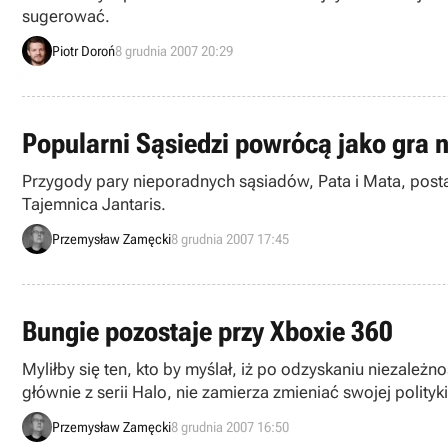
sugerować.
Piotr Doroń
8 grudnia 2007 20:29
Popularni Sąsiedzi powrócą jako gra 
Przygody pary nieporadnych sąsiadów, Pata i Mata, posta
Tajemnica Jantaris.
Przemysław Zamęcki
8 grudnia 2007 17:45
Bungie pozostaje przy Xboxie 360
Myliłby się ten, kto by myślał, iż po odzyskaniu niezależ
głównie z serii Halo, nie zamierza zmieniać swojej polity
Przemysław Zamęcki
8 grudnia 2007 16:50