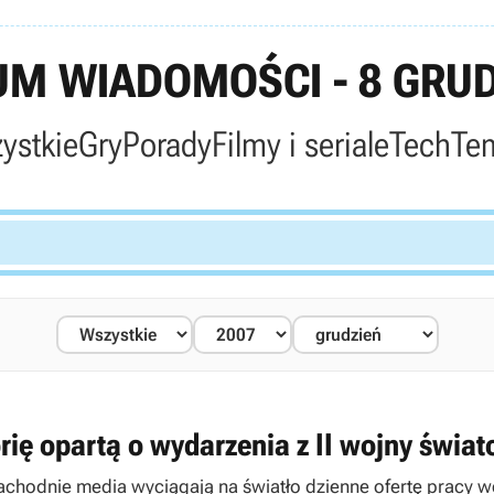
M WIADOMOŚCI - 8 GRUD
ystkie
Gry
Porady
Filmy i seriale
Tech
Te
orię opartą o wydarzenia z II wojny świa
Zachodnie media wyciągają na światło dzienne ofertę pracy 