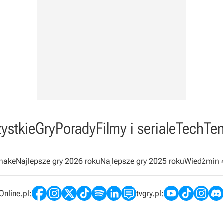
ystkie
Gry
Porady
Filmy i seriale
Tech
Te
emake
Najlepsze gry 2026 roku
Najlepsze gry 2025 roku
Wiedźmin 
nline.pl:
tvgry.pl: