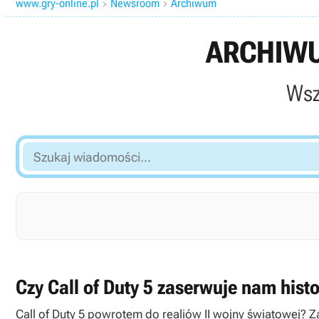
www.gry-online.pl
Newsroom
Archiwum


ARCHIWU
Wsz
Szukaj
wiadomości...
Czy Call of Duty 5 zaserwuje nam hist
Call of Duty 5 powrotem do realiów II wojny światowej? 