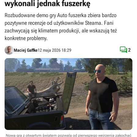
wykonali jednak fuszerkę
Rozbudowane demo gry Auto fuszerka zbiera bardzo
pozytywne recenzje od użytkowników Steama. Fani
zachwycają się klimatem produkcji, ale wskazują też
konkretne problemy.

2
Maciej Gaffke
12 maja 2026 18:29
Nowa gra z otwartym światem pozwala od pierwszego wejrzenia zakochać