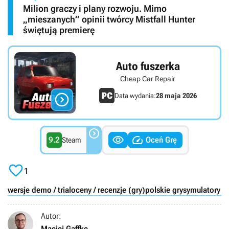
Milion graczy i plany rozwoju. Mimo
„mieszanych” opinii twórcy Mistfall Hunter
świętują premierę
Auto fuszerka
Cheap Car Repair

Data wydania:
28 maja 2026



9.2
Oceń Grę
Steam

1
wersje demo / trial
oceny / recenzje (gry)
polskie gry
symulatory 
Autor:
Maciej Gaffke