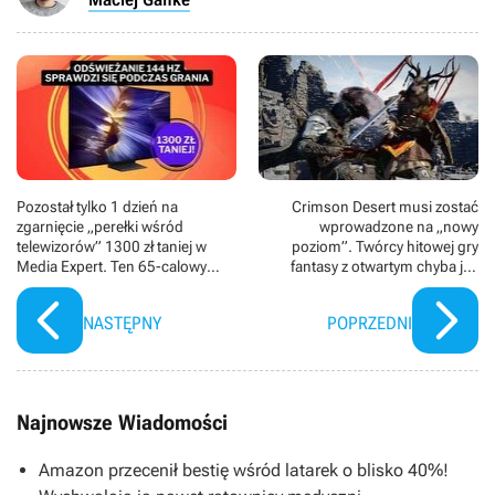
Pozostał tylko 1 dzień na
Crimson Desert musi zostać
zgarnięcie „perełki wśród
wprowadzone na „nowy
telewizorów” 1300 zł taniej w
poziom”. Twórcy hitowej gry
Media Expert. Ten 65-calowy
fantasy z otwartym chyba już
OLED Samsunga sprawia, że
wiedzą, co to dla nich oznacza
„kopara opada”
NASTĘPNY
POPRZEDNI
Najnowsze Wiadomości
Amazon przecenił bestię wśród latarek o blisko 40%!