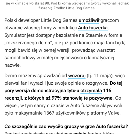
się w klimacie Polski lat 90. Pod kilkoma względami twórcy wykonali jednak
fuszerkę
Źródło: Little Dog Games
.
Polski deweloper Little Dog Games
umożliwił
graczom
otwarcie własnej firmy w produkcji
Auto fuszerka
.
Symulator jest dostępny bezpłatnie na Steamie w formie
„rozszerzonego dema”, ale już pod koniec maja fani będą
mogli bawić się w pełnej wersji, prowadząc warsztat
samochodowy w małej miejscowości o klimatycznej
nazwie.
Demo możemy sprawdzać od
wczoraj
(tj. 11 maja), więc
pierwsi fani wyrazili już swoje opinie o rozgrywce.
Do tej
pory wersja demonstracyjna tytułu
otrzymała
116
recenzji, z których aż 97% stanowią te pozytywne
. Co
więcej, w tym samym czasie w
Auto fuszerce
aktywnych
było maksymalnie 1367 użytkowników platformy Valve.
Co szczególnie zachwyciło graczy w grze
Auto fuszerka
?
Poniżej znajdziecie przykładowe
opinie
fanów, które