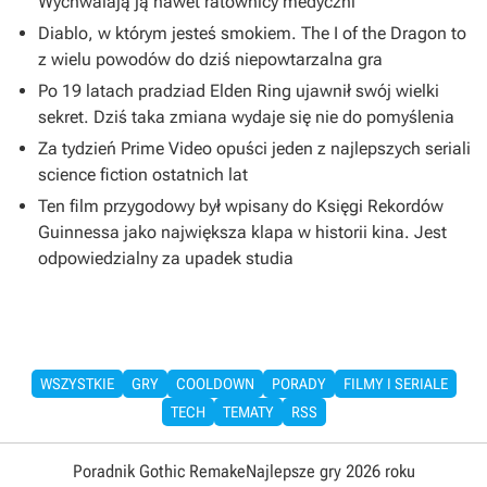
Wychwalają ją nawet ratownicy medyczni
Diablo, w którym jesteś smokiem. The I of the Dragon to
z wielu powodów do dziś niepowtarzalna gra
Po 19 latach pradziad Elden Ring ujawnił swój wielki
sekret. Dziś taka zmiana wydaje się nie do pomyślenia
Za tydzień Prime Video opuści jeden z najlepszych seriali
science fiction ostatnich lat
Ten film przygodowy był wpisany do Księgi Rekordów
Guinnessa jako największa klapa w historii kina. Jest
odpowiedzialny za upadek studia
WSZYSTKIE
GRY
COOLDOWN
PORADY
FILMY I SERIALE
TECH
TEMATY
RSS
Poradnik Gothic Remake
Najlepsze gry 2026 roku