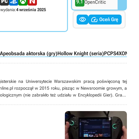
9.1
OpenCritic
 wydania:
4 września 2025


Oceń Grę
dApe
obsada aktorska (gry)
Hollow Knight (seria)
PC
PS4
XONE
Swi
gisterskie na Uniwersytecie Warszawskim pracą poświęconą tej
nline.pl rozpoczął w 2015 roku, pisząc w Newsroomie growym, a
ologicznym (nie zabrakło też udziału w Encyklopedii Gier). Grami
sowany od lat. Zaczynał od platformówek i do dziś pozostaje ich
nii), ale wykazuje też zainteresowanie karciankami (także
’ami i w zasadzie wszystkim, co dotyczy gier jako takich. Potrafi
ami z gier pamiętających czasy Game Boya łupanego (jeśli nie