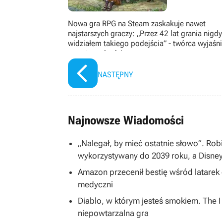
Nowa gra RPG na Steam zaskakuje nawet
najstarszych graczy: „Przez 42 lat grania nigdy
widziałem takiego podejścia” - twórca wyjaśni
co w tym chodzi
NASTĘPNY
Najnowsze Wiadomości
„Nalegał, by mieć ostatnie słowo”. Rob
wykorzystywany do 2039 roku, a Disne
Amazon przecenił bestię wśród latarek
medyczni
Diablo, w którym jesteś smokiem. The 
niepowtarzalna gra