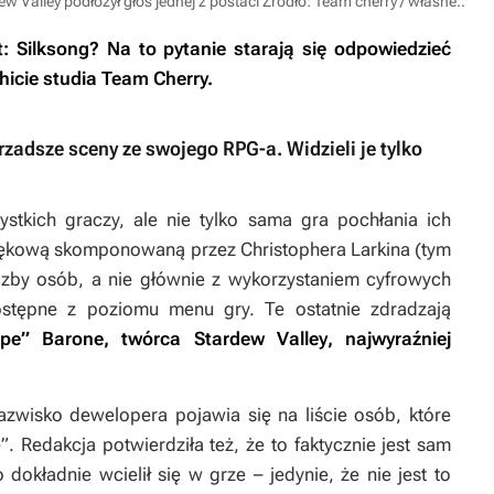
w Valley podłożył głos jednej z postaci
Źródło: Team cherry / własne.
.
: Silksong
? Na to pytanie starają się odpowiedzieć
icie studia Team Cherry.
rzadsze sceny ze swojego RPG-a. Widzieli je tylko
stkich graczy, ale nie tylko sama gra pochłania ich
źwiękową skomponowaną przez Christophera Larkina (tym
czby osób, a nie głównie z wykorzystaniem cyfrowych
stępne z poziomu menu gry. Te ostatnie zdradzają
Ape” Barone, twórca
Stardew Valley
, najwyraźniej
zwisko dewelopera pojawia się na liście osób, które
 Redakcja potwierdziła też, że to faktycznie jest sam
dokładnie wcielił się w grze – jedynie, że nie jest to