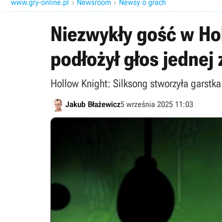
www.gry-online.pl
Newsroom
Newsy o grach


Niezwykły gość w Hol
podłożył głos jednej 
Hollow Knight: Silksong stworzyła garstk
Jakub Błażewicz
5 września 2025 11:03