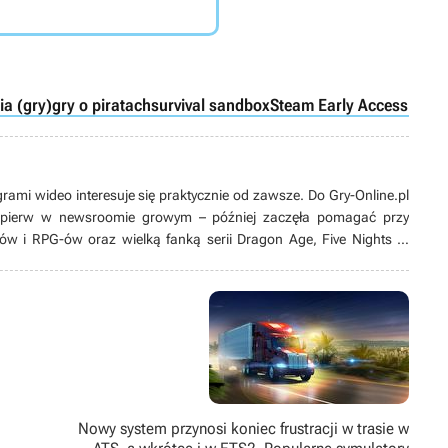
ia (gry)
gry o piratach
survival sandbox
Steam Early Access / wc
grami wideo interesuje się praktycznie od zawsze. Do Gry-Online.pl
ajpierw w newsroomie growym – później zaczęła pomagać przy
ów i RPG-ów oraz wielką fanką serii Dragon Age, Five Nights at
również oglądać filmy, najchętniej wraca do Gwiezdnych wojen i
tara się spędzać aktywnie, jeżdżąc na rowerze lub deskorolce
i cyklu Just Dance).
Nowy system przynosi koniec frustracji w trasie w