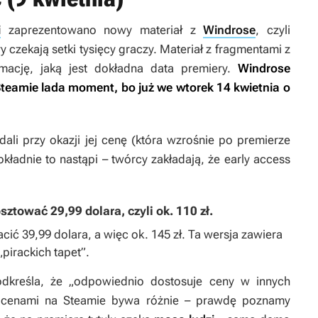
i
zaprezentowano nowy materiał z
Windrose
, czyli
ry czekają setki tysięcy graczy. Materiał z fragmentami z
ację, jaką jest dokładna data premiery.
Windrose
teamie lada moment, bo już we wtorek 14 kwietnia o
li przy okazji jej cenę (która wzrośnie po premierze
okładnie to nastąpi – twórcy zakładają, że early access
ztować 29,99 dolara, czyli ok. 110 zł.
cić 39,99 dolara, a więc ok. 145 zł. Ta wersja zawiera
„pirackich tapet”.
kreśla, że „odpowiednio dostosuje ceny w innych
i cenami na Steamie bywa różnie – prawdę poznamy