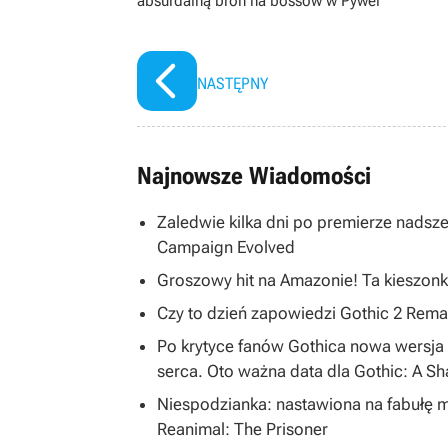
absurdalną broń na bossów w Pywel
NASTĘPNY
Najnowsze Wiadomości
Zaledwie kilka dni po premierze nadsze
Campaign Evolved
Groszowy hit na Amazonie! Ta kieszonk
Czy to dzień zapowiedzi Gothic 2 R
Po krytyce fanów Gothica nowa wersja 
serca. Oto ważna data dla Gothic: A S
Niespodzianka: nastawiona na fabułę 
Reanimal: The Prisoner