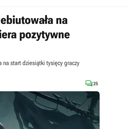
debiutowała na
biera pozytywne
a start dziesiątki tysięcy graczy

25