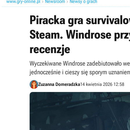
www.gry-online.pl
Newsroom
Newsy o grach


Piracka gra surviva
Steam. Windrose przy
recenzje
Wyczekiwane Windrose zadebiutowało we wc
jednocześnie i cieszy się sporym uznanie
Zuzanna Domeradzka
14 kwietnia 2026 12:58