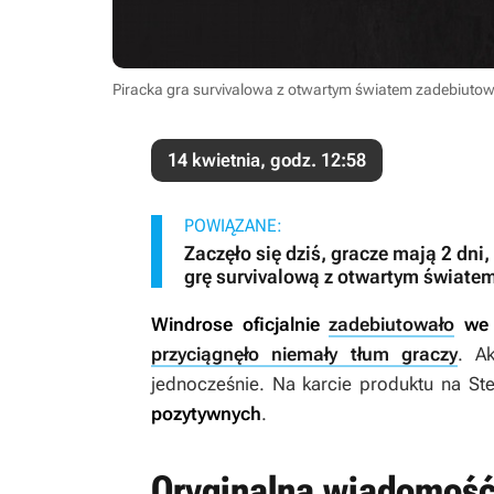
Piracka gra survivalowa z otwartym światem zadebiutowa
14 kwietnia, godz. 12:58
POWIĄZANE:
Zaczęło się dziś, gracze mają 2 dn
grę survivalową z otwartym świate
Windrose
oficjalnie
zadebiutowało
we 
przyciągnęło niemały tłum graczy
. A
jednocześnie. Na karcie produktu na St
pozytywnych
.
Oryginalna wiadomość 