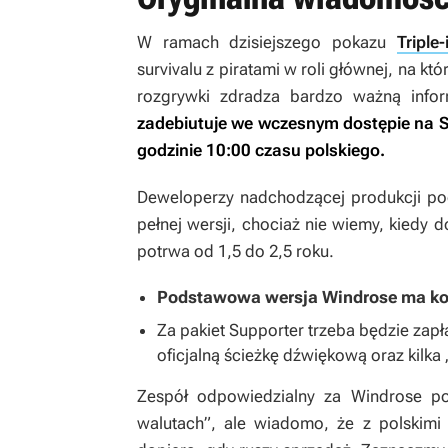
W ramach dzisiejszego pokazu
Triple-
survivalu z piratami w roli głównej, na któ
rozgrywki zdradza bardzo ważną inform
zadebiutuje we wczesnym dostępie na S
godzinie 10:00 czasu polskiego.
Deweloperzy nadchodzącej produkcji poda
pełnej wersji, chociaż nie wiemy, kiedy d
potrwa od 1,5 do 2,5 roku.
Podstawowa wersja
Windrose
ma kos
Za pakiet
Supporter
trzeba będzie zapła
oficjalną ścieżkę dźwiękową oraz kilka 
Zespół odpowiedzialny za
Windrose
pod
walutach”, ale wiadomo, że z polskim