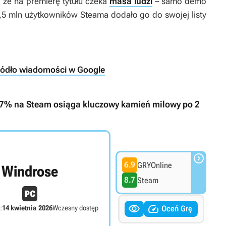
 że na premierę tytułu czeka
masa ludzi
– samo demo
1,5 mln użytkowników Steama dodało go do swojej listy
ródło wiadomości w Google
97% na Steam osiąga kluczowy kamień milowy po 2

6.9
GRYOnline
Windrose
8.7
Steam


:
14 kwietnia 2026
Wczesny dostęp
Oceń Grę