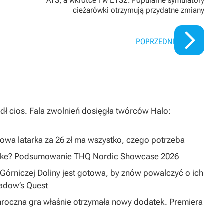
ATS, a wkrótce i w ETS2. Popularne symulatory
cieżarówki otrzymują przydatne zmiany
POPRZEDNI
dł cios. Fala zwolnień dosięgła twórców Halo:
owa latarka za 26 zł ma wszystko, czego potrzeba
emake? Podsumowanie THQ Nordic Showcase 2026
Górniczej Doliny jest gotowa, by znów powalczyć o ich
hadow’s Quest
mroczna gra właśnie otrzymała nowy dodatek. Premiera