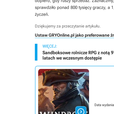
dopiero, gdy ruszy sprzedaż. Zaznaczmy,
sprawdziło ponad 800 tysięcy graczy, a 
życzeń.
Dziękujemy za przeczytanie artykułu.
Ustaw GRYOnline.pl jako preferowane ź
WIĘCEJ:
Sandboksowe rolnicze RPG z notą 
latach we wczesnym dostępie
Data wydania
