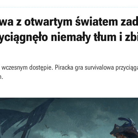
lowa z otwartym światem za
ciągnęło niemały tłum i z
zesnym dostępie. Piracka gra survivalowa przyciąga n
m.