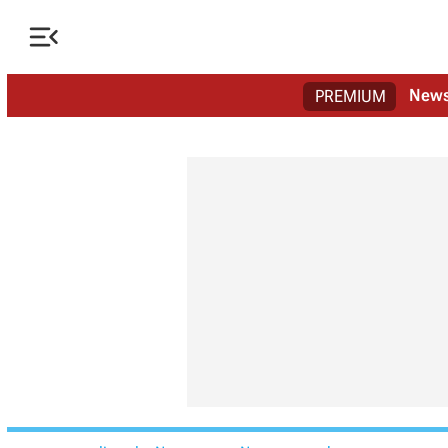

New
PREMIUM