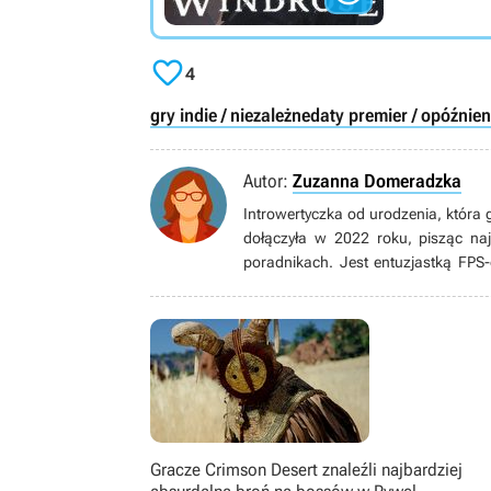

4
gry indie / niezależne
daty premier / opóźnien
Autor:
Zuzanna Domeradzka
Introwertyczka od urodzenia, która 
dołączyła w 2022 roku, pisząc n
poradnikach. Jest entuzjastką FPS-
Freddy’s i Assassin’s Creed. Lubi 
Piratów z Karaibów. Wolny czas s
(ewentualnie platynując kolejne częśc
Gracze Crimson Desert znaleźli najbardziej