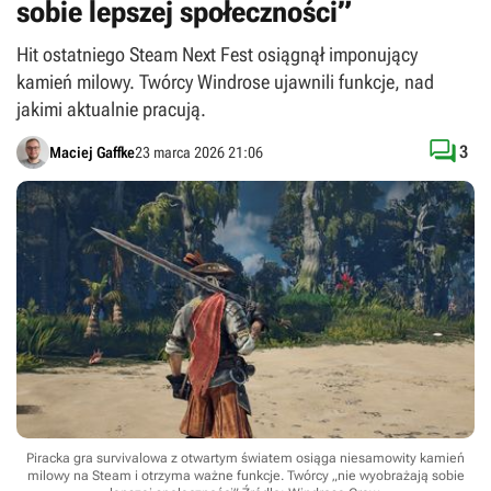
sobie lepszej społeczności”
Hit ostatniego Steam Next Fest osiągnął imponujący
kamień milowy. Twórcy Windrose ujawnili funkcje, nad
jakimi aktualnie pracują.

3
Maciej Gaffke
23 marca 2026 21:06
Piracka gra survivalowa z otwartym światem osiąga niesamowity kamień
milowy na Steam i otrzyma ważne funkcje. Twórcy „nie wyobrażają sobie