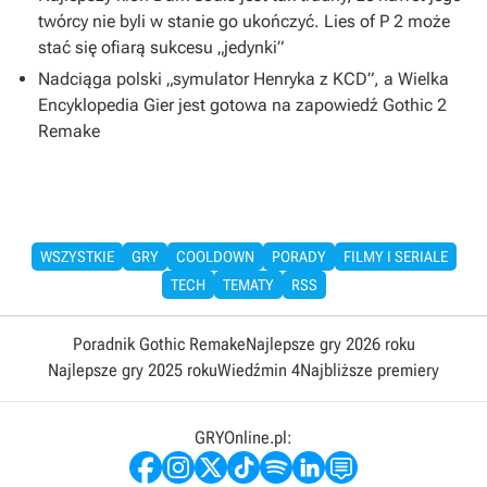
twórcy nie byli w stanie go ukończyć. Lies of P 2 może
stać się ofiarą sukcesu „jedynki”
Nadciąga polski „symulator Henryka z KCD”, a Wielka
Encyklopedia Gier jest gotowa na zapowiedź Gothic 2
Remake
WSZYSTKIE
GRY
COOLDOWN
PORADY
FILMY I SERIALE
TECH
TEMATY
RSS
Poradnik Gothic Remake
Najlepsze gry 2026 roku
Najlepsze gry 2025 roku
Wiedźmin 4
Najbliższe premiery
GRYOnline.pl: