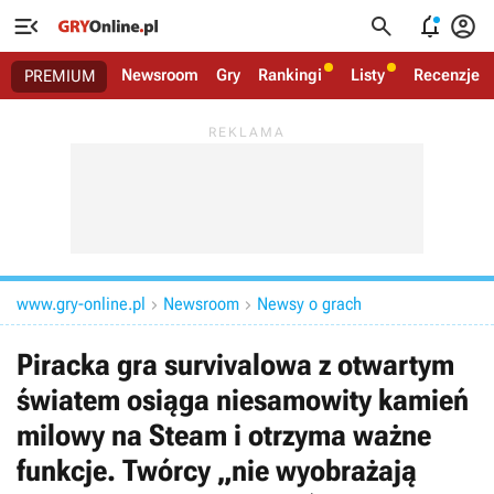




Newsroom
Gry
Rankingi
Listy
Recenzje
PREMIUM
www.gry-online.pl
Newsroom
Newsy o grach


Piracka gra survivalowa z otwartym
światem osiąga niesamowity kamień
milowy na Steam i otrzyma ważne
funkcje. Twórcy „nie wyobrażają