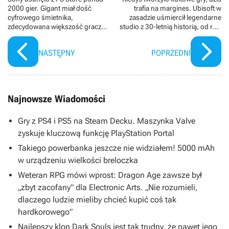
2000 gier. Gigant miał dość
trafia na margines. Ubisoft w
cyfrowego śmietnika,
zasadzie uśmiercił legendarne
zdecydowana większość graczy
studio z 30-letnią historią, od ręki
to docenia
zwalniając ponad 100 osób
NASTĘPNY
POPRZEDNI
Najnowsze Wiadomości
Gry z PS4 i PS5 na Steam Decku. Maszynka Valve
zyskuje kluczową funkcję PlayStation Portal
Takiego powerbanka jeszcze nie widziałem! 5000 mAh
w urządzeniu wielkości breloczka
Weteran RPG mówi wprost: Dragon Age zawsze był
„zbyt zacofany” dla Electronic Arts. „Nie rozumieli,
dlaczego ludzie mieliby chcieć kupić coś tak
hardkorowego”
Najlepszy klon Dark Souls jest tak trudny, że nawet jego