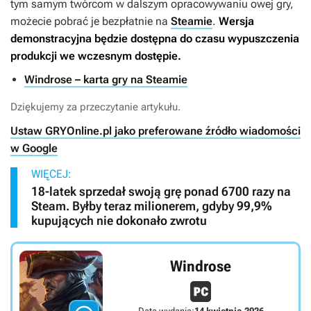
tym samym twórcom w dalszym opracowywaniu owej gry,
możecie pobrać je bezpłatnie na
Steamie
.
Wersja
demonstracyjna będzie dostępna do czasu wypuszczenia
produkcji we wczesnym dostępie.
Windrose – karta gry na Steamie
Dziękujemy za przeczytanie artykułu.
Ustaw GRYOnline.pl jako preferowane źródło wiadomości
w Google
WIĘCEJ:
18-latek sprzedał swoją grę ponad 6700 razy na
Steam. Byłby teraz milionerem, gdyby 99,9%
kupujących nie dokonało zwrotu
Windrose
Data wydania:
14 kwietnia 2026