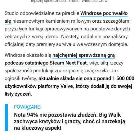
lepszej społeczności”
Źródło: Windrose Crew
.
Studio odpowiedzialne za pirackie
Windrose
pochwaliło
się
niesamowitym kamieniem milowym oraz szczegółami
przyszłych funkcji opracowywanych na podstawie danych
zebranych z wersji demo. Niestety, nadal nie poznaliśmy
oficjalnej daty premiery survivalu we wczesnym dostępie.
Windrose
okazało się
najchętniej sprawdzaną grą
podczas ostatniego Steam Next Fest
, więc siłą rzeczy
społeczność produkcji znacząco się zwiększyła. Jak
ogłosili twórcy,
aktualnie składa się ona z ponad 1 500 000
użytkowników platformy Valve, którzy dodali ją do swojej
listy życzeń
.
POWIĄZANE:
Nota 94% nie pozostawia złudzeń. Big Walk
zachwyca krytyków i graczy, choć ci narzekają
na kluczowy aspekt