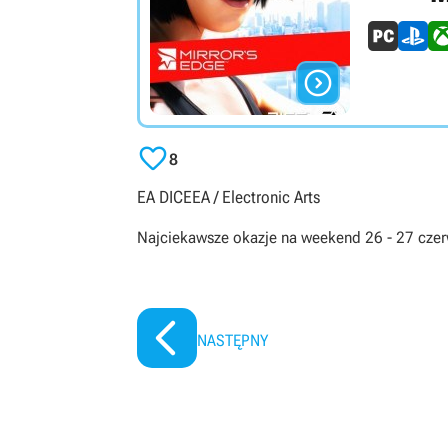


8
EA DICE
EA / Electronic Arts
Najciekawsze okazje na weekend 26 - 27 cze
NASTĘPNY