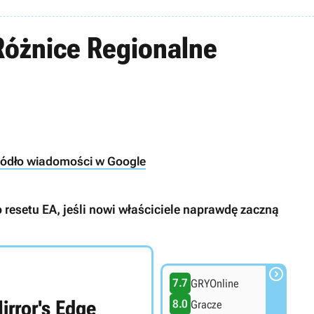
 Różnice Regionalne
ródło wiadomości w Google
 resetu EA, jeśli nowi właściciele naprawdę zaczną

7.7
GRYOnline
irror's Edge
8.0
Gracze