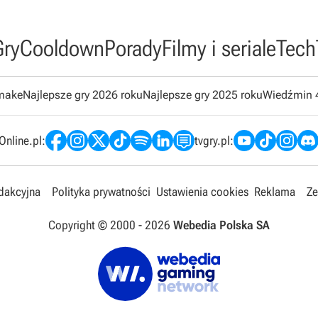
Gry
Cooldown
Porady
Filmy i seriale
Tech
emake
Najlepsze gry 2026 roku
Najlepsze gry 2025 roku
Wiedźmin 
nline.pl:
tvgry.pl:
edakcyjna
Polityka prywatności
Ustawienia cookies
Reklama
Ze
Copyright © 2000 -
2026
Webedia Polska SA