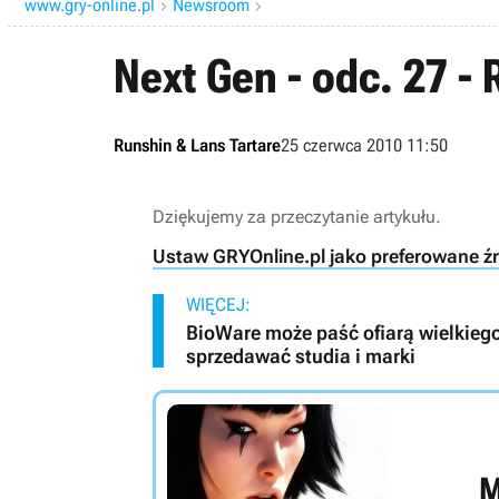
www.gry-online.pl
Newsroom


Next Gen - odc. 27 -
Runshin & Lans Tartare
25 czerwca 2010 11:50
Dziękujemy za przeczytanie artykułu.
Ustaw GRYOnline.pl jako preferowane ź
WIĘCEJ:
BioWare może paść ofiarą wielkiego
sprzedawać studia i marki
M