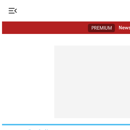

New
PREMIUM