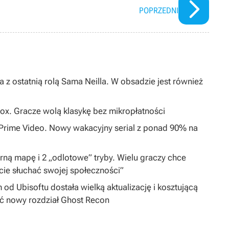
POPRZEDNI
 z ostatnią rolą Sama Neilla. W obsadzie jest również
ox. Gracze wolą klasykę bez mikropłatności
0 Prime Video. Nowy wakacyjny serial z ponad 90% na
arną mapę i 2 „odlotowe” tryby. Wielu graczy chce
cie słuchać swojej społeczności”
 od Ubisoftu dostała wielką aktualizację i kosztującą
ć nowy rozdział Ghost Recon