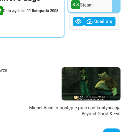
8.8
Steam
Data wydania:
11 listopada 2008


Oceń Grę
rwca
Michel Ancel o postępie prac nad kontynuacją
Beyond Good & Evil