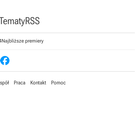
Tematy
RSS
4
Najbliższe premiery
spół
Praca
Kontakt
Pomoc