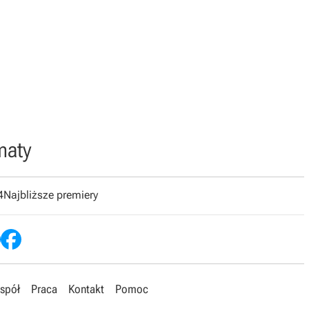
maty
4
Najbliższe premiery
spół
Praca
Kontakt
Pomoc