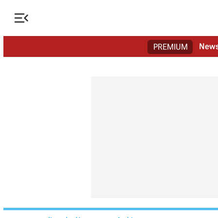

New
PREMIUM