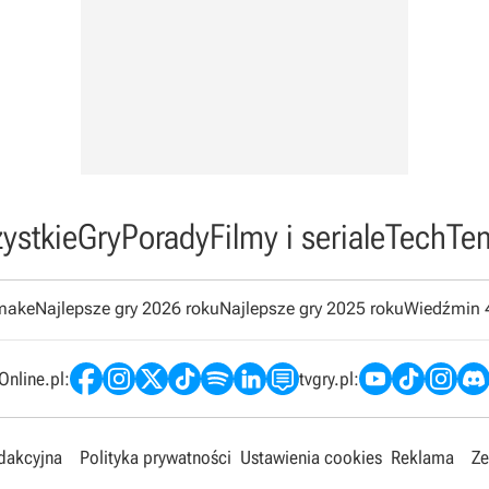
ystkie
Gry
Porady
Filmy i seriale
Tech
Te
emake
Najlepsze gry 2026 roku
Najlepsze gry 2025 roku
Wiedźmin 
nline.pl:
tvgry.pl:
edakcyjna
Polityka prywatności
Ustawienia cookies
Reklama
Ze