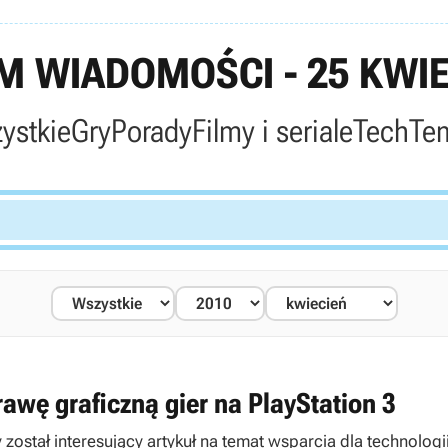
 WIADOMOŚCI - 25 KWIE
ystkie
Gry
Porady
Filmy i seriale
Tech
Te
wę graficzną gier na PlayStation 3
stał interesujący artykuł na temat wsparcia dla technologii 