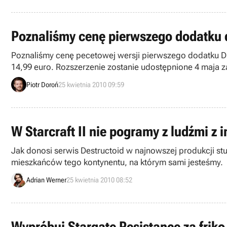
Poznaliśmy cenę pierwszego dodatku 
Poznaliśmy cenę pecetowej wersji pierwszego dodatku DLC
14,99 euro. Rozszerzenie zostanie udostępnione 4 maja
Piotr Doroń
25 kwietnia 2010 09:59
W Starcraft II nie pogramy z ludźmi z
Jak donosi serwis Destructoid w najnowszej produkcji studia Bli
mieszkańców tego kontynentu, na którym sami jesteśmy.
Adrian Werner
25 kwietnia 2010 08:52
Wypróbuj Stargate Resistance za friko