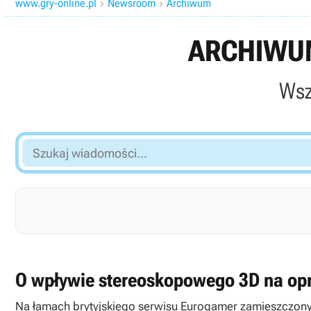
www.gry-online.pl
Newsroom
Archiwum


ARCHIWUM
Wsz
Szukaj
wiadomości...
O wpływie stereoskopowego 3D na opra
Na łamach brytyjskiego serwisu Eurogamer zamieszczony zo