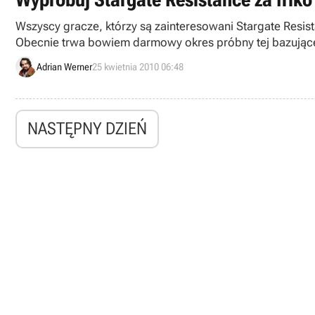
Wszyscy gracze, którzy są zainteresowani Stargate Resist
Obecnie trwa bowiem darmowy okres próbny tej bazującej n
Adrian Werner
25 kwietnia 2010 06:48
NASTĘPNY DZIEŃ