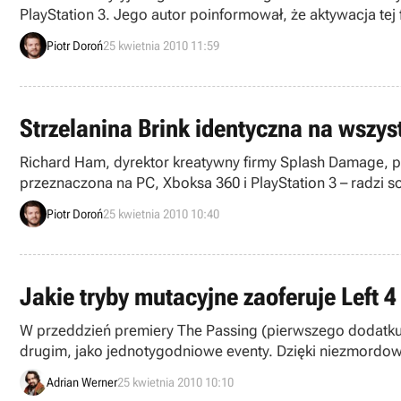
PlayStation 3. Jego autor poinformował, że aktywacja tej 
Piotr Doroń
25 kwietnia 2010 11:59
Strzelanina Brink identyczna na wszys
Richard Ham, dyrektor kreatywny firmy Splash Damage, po
przeznaczona na PC, Xboksa 360 i PlayStation 3 – radzi s
Piotr Doroń
25 kwietnia 2010 10:40
Jakie tryby mutacyjne zaoferuje Left 
W przeddzień premiery The Passing (pierwszego dodatku d
drugim, jako jednotygodniowe eventy. Dzięki niezmordow
Adrian Werner
25 kwietnia 2010 10:10