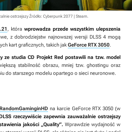
alnie ostrzejszy
Źródło: Cyberpunk 2077 | Steam
.
2.21
, która
wprowadza przede wszystkim ulepszenia
we, z dobrodziejstw najnowszej wersji DLSS 4 mogą
ch kart graficznych, takich jak
GeForce RTX 3050
.
y ze studia CD Projekt Red postawili na tzw. model
ększą stabilność obrazu, mniej tzw. ghostingu oraz
iu do starszego modelu opartego o sieci neuronowe.
RandomGaminginHD
na karcie GeForce RTX 3050 (w
LSS rzeczywiście zapewnia zauważalnie ostrzejszy
stawienia jakości „Quality”.
Wprawdzie wydajność w