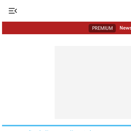

New
PREMIUM