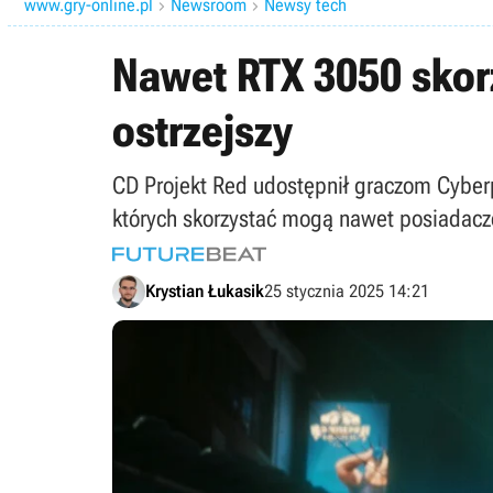
www.gry-online.pl
Newsroom
Newsy tech


Nawet RTX 3050 skorz
ostrzejszy
CD Projekt Red udostępnił graczom Cyberp
których skorzystać mogą nawet posiadacze
Krystian Łukasik
25 stycznia 2025 14:21