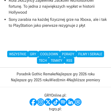
Rola złoczyńcy zapewniła Jackowi Nicholsonowi
fortunę. To jedna z największych wypłat w historii
Hollywood
Sony zarabia na każdej fizycznej grze na Xboxa, ale i tak
to PlayStation jako pierwsze rezygnuje z płyt
WSZYSTKIE
GRY
COOLDOWN
PORADY
FILMY I SERIALE
TECH
TEMATY
RSS
Poradnik Gothic Remake
Najlepsze gry 2026 roku
Najlepsze gry 2025 roku
Wiedźmin 4
Najbliższe premiery
GRYOnline.pl:
tvgry.pl: