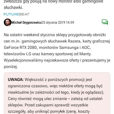
zwłaszcza gdy polują na nowy monitor albo gamingowe
słuchawki.

Michał Grygorcewicz
25 stycznia 2019 14:59
Na ostatni weekend stycznia sklepy przygotowały obniżki
cen m.in. gamingowych słuchawek Razera, karty graficznej
GeForce RTX 2080, monitorów Samsunga i AOC,
telewizorów LG oraz kamery sportowej od Manty.
Wyselekcjonowaliśmy najciekawsze oferty i prezentujemy je
poniżej.
UWAGA:
Większość z poniższych promocji jest
ograniczona czasowo, więc niektóre oferty mogą być
nieaktualne (w zależności od tego, kiedy je oglądasz).
Ceny również mogą ulec zmianie – zależą od ustaleń
sklepów. Przed zakupami sprawdź wszystkie
szczegóły, aby uniknąć pomyłek (cenę, koszty