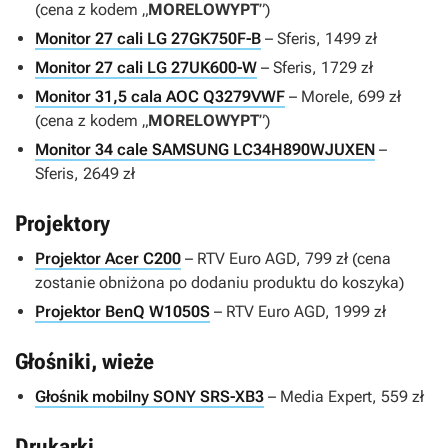
(cena z kodem „
MORELOWYPT
”)
Monitor 27 cali LG 27GK750F-B
– Sferis, 1499 zł
Monitor 27 cali LG 27UK600-W
– Sferis, 1729 zł
Monitor 31,5 cala AOC Q3279VWF
– Morele, 699 zł
(cena z kodem „
MORELOWYPT
”)
Monitor 34 cale SAMSUNG LC34H890WJUXEN
–
Sferis, 2649 zł
Projektory
Projektor Acer C200
– RTV Euro AGD, 799 zł (cena
zostanie obniżona po dodaniu produktu do koszyka)
Projektor BenQ W1050S
– RTV Euro AGD, 1999 zł
Głośniki, wieże
Głośnik mobilny SONY SRS-XB3
– Media Expert, 559 zł
Drukarki