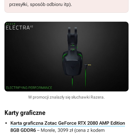
przesyłki, sposób odbioru itp).
W promocji znalazły się słuchawki Razera.
Karty graficzne
Karta graficzna Zotac GeForce RTX 2080 AMP Edition
8GB GDDR6
– Morele, 3099 zł (cena z kodem