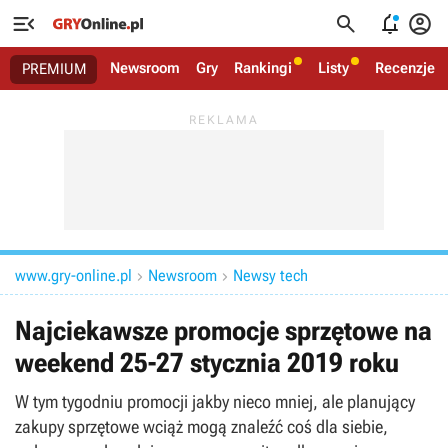




Newsroom
Gry
Rankingi
Listy
Recenzje
PREMIUM
www.gry-online.pl
Newsroom
Newsy tech


Najciekawsze promocje sprzętowe na
weekend 25-27 stycznia 2019 roku
W tym tygodniu promocji jakby nieco mniej, ale planujący
zakupy sprzętowe wciąż mogą znaleźć coś dla siebie,