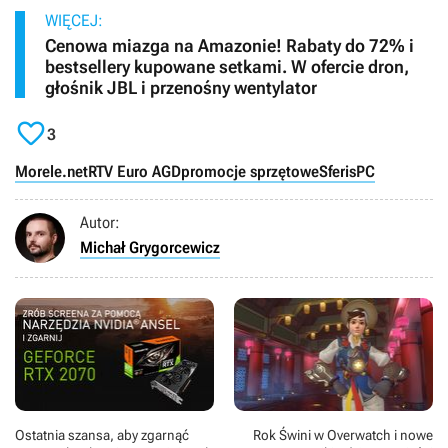
WIĘCEJ:
Cenowa miazga na Amazonie! Rabaty do 72% i
bestsellery kupowane setkami. W ofercie dron,
głośnik JBL i przenośny wentylator

3
Morele.net
RTV Euro AGD
promocje sprzętowe
Sferis
PC
Autor:
Michał Grygorcewicz
Ostatnia szansa, aby zgarnąć
Rok Świni w Overwatch i nowe