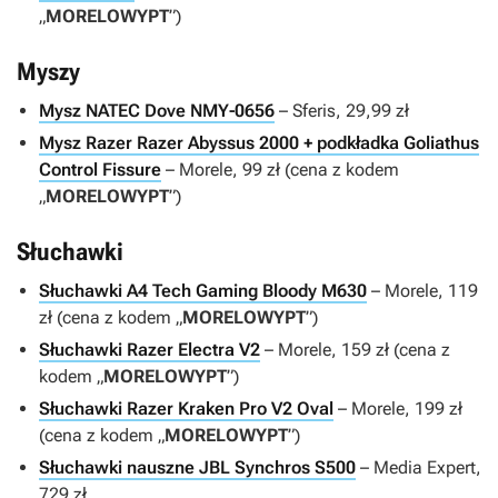
„
MORELOWYPT
”)
Myszy
Mysz NATEC Dove NMY-0656
– Sferis, 29,99 zł
Mysz Razer Razer Abyssus 2000 + podkładka Goliathus
Control Fissure
– Morele, 99 zł (cena z kodem
„
MORELOWYPT
”)
Słuchawki
Słuchawki A4 Tech Gaming Bloody M630
– Morele, 119
zł (cena z kodem „
MORELOWYPT
”)
Słuchawki Razer Electra V2
– Morele, 159 zł (cena z
kodem „
MORELOWYPT
”)
Słuchawki Razer Kraken Pro V2 Oval
– Morele, 199 zł
(cena z kodem „
MORELOWYPT
”)
Słuchawki nauszne JBL Synchros S500
– Media Expert,
729 zł