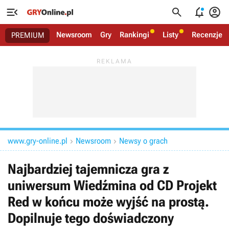




Newsroom
Gry
Rankingi
Listy
Recenzje
PREMIUM
www.gry-online.pl
Newsroom
Newsy o grach


Najbardziej tajemnicza gra z
uniwersum Wiedźmina od CD Projekt
Red w końcu może wyjść na prostą.
Dopilnuje tego doświadczony