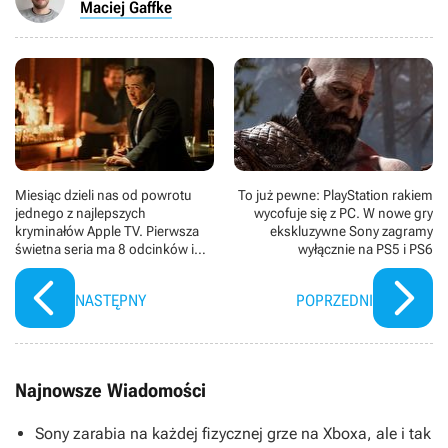
Maciej Gaffke
Miesiąc dzieli nas od powrotu
To już pewne: PlayStation rakiem
jednego z najlepszych
wycofuje się z PC. W nowe gry
kryminałów Apple TV. Pierwsza
ekskluzywne Sony zagramy
świetna seria ma 8 odcinków i
wyłącznie na PS5 i PS6
81% na Rotten Tomatoes, a
wciąż słyszało o niej zbyt mało
NASTĘPNY
POPRZEDNI
widzów
Najnowsze Wiadomości
Sony zarabia na każdej fizycznej grze na Xboxa, ale i tak