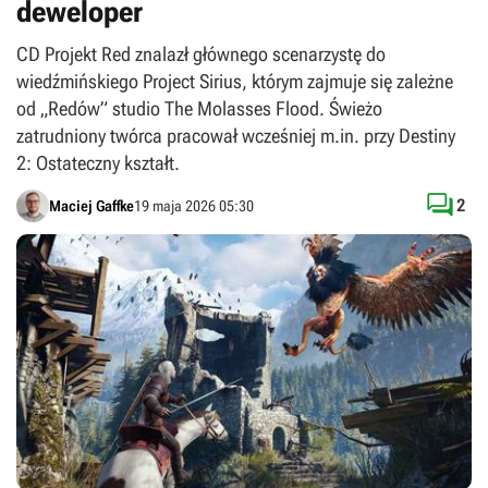
deweloper
CD Projekt Red znalazł głównego scenarzystę do
wiedźmińskiego Project Sirius, którym zajmuje się zależne
od „Redów” studio The Molasses Flood. Świeżo
zatrudniony twórca pracował wcześniej m.in. przy Destiny
2: Ostateczny kształt.

2
Maciej Gaffke
19 maja 2026 05:30