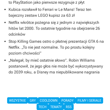
to PlayStation jako pierwsze rezygnuje z płyt
Kubica rozsławił to Ferrari w Le Mans! Teraz ten
bajeczny zestaw LEGO kupisz za 63 zł
Netflix wkrótce pożegna się z jednym z największych
hitów lat 2000. To ostatnie tygodnie na obejrzenie 26
odcinków
Stop Killing Games ostro o płatnej prezentacji GTA 6 na
Netflix. „To nie jest normalne. To po prostu kolejny
poziom chciwości”
„Nalegał, by mieć ostatnie słowo”. Robin Williams
postanowił, że jego głos nie może być wykorzystywany
do 2039 roku, a Disney ma niepublikowane nagrania
WSZYSTKIE
GRY
COOLDOWN
PORADY
FILMY I SERIALE
TECH
TEMATY
RSS