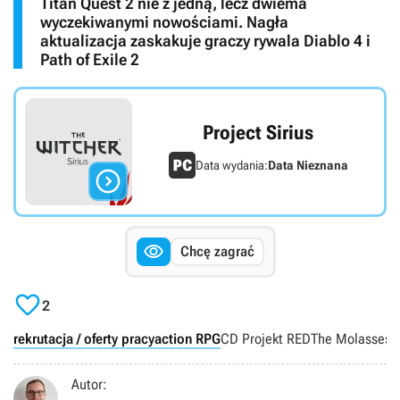
Titan Quest 2 nie z jedną, lecz dwiema
wyczekiwanymi nowościami. Nagła
aktualizacja zaskakuje graczy rywala Diablo 4 i
Path of Exile 2
Project Sirius
Data wydania:
Data Nieznana


Chcę zagrać

2
rekrutacja / oferty pracy
action RPG
CD Projekt RED
The Molasses 
Autor: