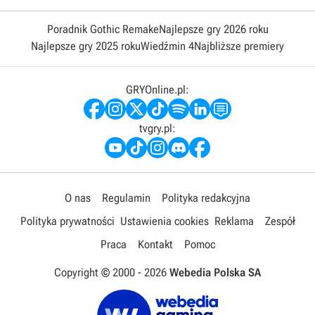
Poradnik Gothic Remake
Najlepsze gry 2026 roku
Najlepsze gry 2025 roku
Wiedźmin 4
Najbliższe premiery
GRYOnline.pl:
tvgry.pl:
O nas
Regulamin
Polityka redakcyjna
Polityka prywatności
Ustawienia cookies
Reklama
Zespół
Praca
Kontakt
Pomoc
Copyright © 2000 -
2026
Webedia Polska SA