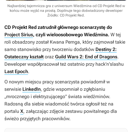
Najbardziej tajemnicza gra z uniwersum Wiedźmina od CD Projekt Red w
końcu może wyjść na prostą. Dopilnuje tego doświadczony deweloper
Źródło: CD Projekt Red
.
CD Projekt Red zatrudnił głównego scenarzystę do
Project Sirius
, czyli wieloosobowego
Wiedźmina
.
W tej
roli obsadzony został Kwana Pernga, który zajmował takie
samo stanowisko przy tworzeniu dodatków
Destiny 2:
Ostateczny kształt
oraz
Guild Wars 2: End of Dragons
.
Deweloper współpracował też ostatnio przy hack'n'slashu
Last Epoch
.
O nowym miejscu pracy scenarzysta powiadomił w
serwisie
LinkedIn
, gdzie wspomniał o zgłębianiu
„mrocznego i elektryzującego” świata wiedźminów.
Radosną dla siebie wiadomość twórca ogłosił też na
portalu
X
, załączając zdjęcie zestawu powitalnego dla
świeżo przyjętych pracowników.