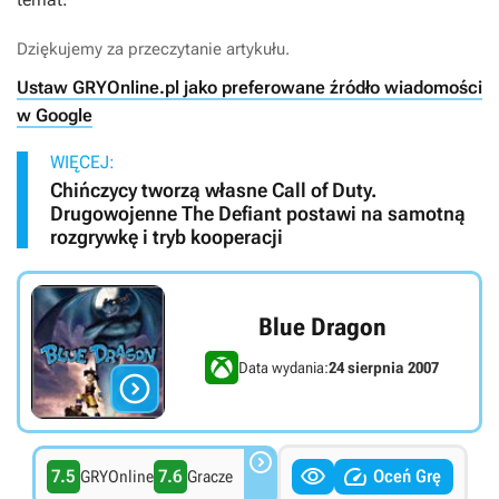
Dziękujemy za przeczytanie artykułu.
Ustaw GRYOnline.pl jako preferowane źródło wiadomości
w Google
WIĘCEJ:
Chińczycy tworzą własne Call of Duty.
Drugowojenne The Defiant postawi na samotną
rozgrywkę i tryb kooperacji
Blue Dragon
Data wydania:
24 sierpnia 2007




7.5
7.6
Oceń Grę
GRYOnline
Gracze