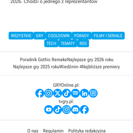
2026. Chodzi o jednego z reprezentantów
WSZYSTKIE
GRY
COOLDOWN
PORADY
FILMY I SERIALE
TECH
TEMATY
RSS
Poradnik Gothic Remake
Najlepsze gry 2026 roku
Najlepsze gry 2025 roku
Wiedźmin 4
Najbliższe premiery
GRYOnline.pl:
tvgry.pl:
O nas
Regulamin
Polityka redakcyjna