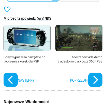

Microsoft
zapowiedź (gry)
NDS
Sony wypuszcza narzędzie do
Koei zapowiada demo
tworzenia skórek dla PSP
Bladestorm dla Xboxa 360 i PS3
NASTĘPNY
POPRZEDNI
Najnowsze Wiadomości