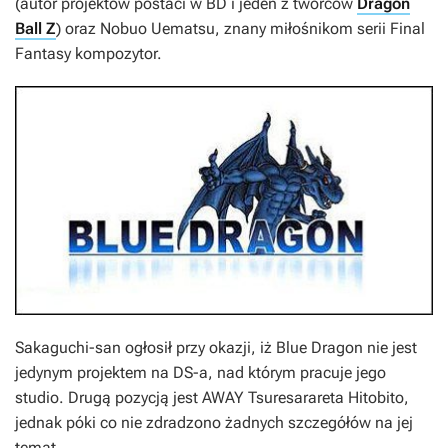
(autor projektów postaci w
BD
i jeden z twórców
Dragon
Ball Z
) oraz Nobuo Uematsu, znany miłośnikom serii
Final
Fantasy
kompozytor.
Sakaguchi-san ogłosił przy okazji, iż
Blue Dragon
nie jest
jedynym projektem na DS-a, nad którym pracuje jego
studio. Drugą pozycją jest
AWAY Tsuresarareta Hitobito
,
jednak póki co nie zdradzono żadnych szczegółów na jej
temat.