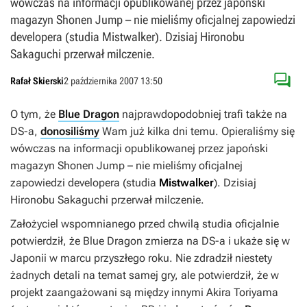
wówczas na informacji opublikowanej przez japoński
magazyn Shonen Jump – nie mieliśmy oficjalnej zapowiedzi
developera (studia Mistwalker). Dzisiaj Hironobu
Sakaguchi przerwał milczenie.

Rafał Skierski
2 października 2007 13:50
O tym, że
Blue Dragon
najprawdopodobniej trafi także na
DS-a,
donosiliśmy
Wam już kilka dni temu. Opieraliśmy się
wówczas na informacji opublikowanej przez japoński
magazyn
Shonen Jump
– nie mieliśmy oficjalnej
zapowiedzi developera (studia
Mistwalker
). Dzisiaj
Hironobu Sakaguchi przerwał milczenie.
Założyciel wspomnianego przed chwilą studia oficjalnie
potwierdził, że
Blue Dragon
zmierza na DS-a i ukaże się w
Japonii w marcu przyszłego roku. Nie zdradził niestety
żadnych detali na temat samej gry, ale potwierdził, że w
projekt zaangażowani są między innymi Akira Toriyama