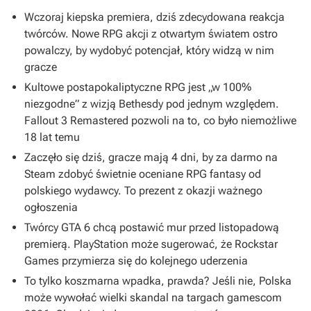
Wczoraj kiepska premiera, dziś zdecydowana reakcja
twórców. Nowe RPG akcji z otwartym światem ostro
powalczy, by wydobyć potencjał, który widzą w nim
gracze
Kultowe postapokaliptyczne RPG jest „w 100%
niezgodne” z wizją Bethesdy pod jednym względem.
Fallout 3 Remastered pozwoli na to, co było niemożliwe
18 lat temu
Zaczęło się dziś, gracze mają 4 dni, by za darmo na
Steam zdobyć świetnie oceniane RPG fantasy od
polskiego wydawcy. To prezent z okazji ważnego
ogłoszenia
Twórcy GTA 6 chcą postawić mur przed listopadową
premierą. PlayStation może sugerować, że Rockstar
Games przymierza się do kolejnego uderzenia
To tylko koszmarna wpadka, prawda? Jeśli nie, Polska
może wywołać wielki skandal na targach gamescom