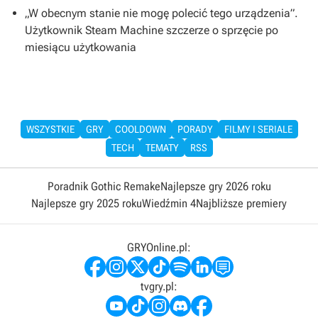
„W obecnym stanie nie mogę polecić tego urządzenia”.
Użytkownik Steam Machine szczerze o sprzęcie po
miesiącu użytkowania
WSZYSTKIE
GRY
COOLDOWN
PORADY
FILMY I SERIALE
TECH
TEMATY
RSS
Poradnik Gothic Remake
Najlepsze gry 2026 roku
Najlepsze gry 2025 roku
Wiedźmin 4
Najbliższe premiery
GRYOnline.pl:
tvgry.pl: