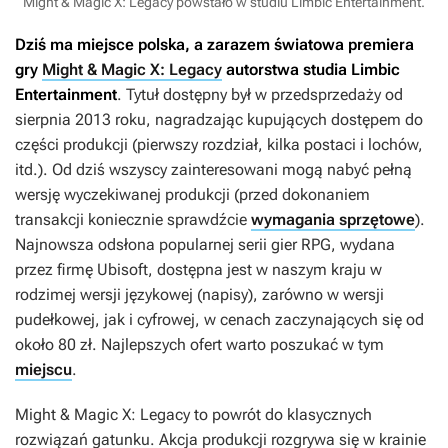
Might & Magic X: Legacy powstało w studiu Limbic Entertainment.
Dziś ma miejsce polska, a zarazem światowa premiera
gry
Might & Magic X: Legacy
autorstwa studia Limbic
Entertainment
. Tytuł dostępny był w przedsprzedaży od
sierpnia 2013 roku, nagradzając kupujących dostępem do
części produkcji (pierwszy rozdział, kilka postaci i lochów,
itd.). Od dziś wszyscy zainteresowani mogą nabyć pełną
wersję wyczekiwanej produkcji (przed dokonaniem
transakcji koniecznie sprawdźcie
wymagania sprzętowe
).
Najnowsza odsłona popularnej serii gier RPG, wydana
przez firmę Ubisoft, dostępna jest w naszym kraju w
rodzimej wersji językowej (napisy), zarówno w wersji
pudełkowej, jak i cyfrowej, w cenach zaczynających się od
około 80 zł. Najlepszych ofert warto poszukać w tym
miejscu
.
Might & Magic X: Legacy
to powrót do klasycznych
rozwiązań gatunku. Akcja produkcji rozgrywa się w krainie