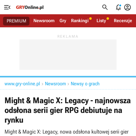




Newsroom
Gry
Rankingi
Listy
Recenzje
PREMIUM
www.gry-online.pl
Newsroom
Newsy o grach


Might & Magic X: Legacy - najnowsza
odsłona serii gier RPG debiutuje na
rynku
Might & Magic X: Legacy, nowa odsłona kultowej serii gier