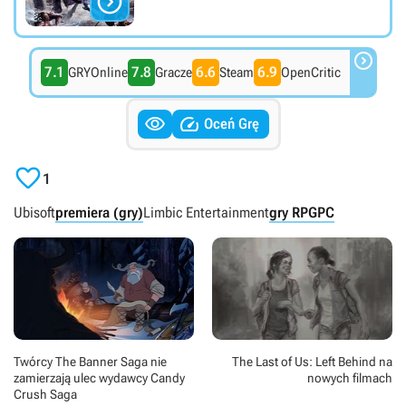


7.1
7.8
6.6
6.9
GRYOnline
Gracze
Steam
OpenCritic


Oceń Grę

1
Ubisoft
premiera (gry)
Limbic Entertainment
gry RPG
PC
Twórcy The Banner Saga nie
The Last of Us: Left Behind na
zamierzają ulec wydawcy Candy
nowych filmach
Crush Saga