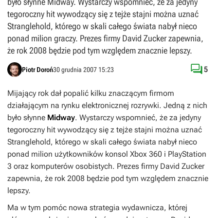
było słynne Midway. Wystarczy wspomnieć, że za jedyny
tegoroczny hit wywodzący się z tejże stajni można uznać
Stranglehold, którego w skali całego świata nabył nieco
ponad milion graczy. Prezes firmy David Zucker zapewnia,
że rok 2008 będzie pod tym względem znacznie lepszy.

5
Piotr Doroń
30 grudnia 2007 15:23
Mijający rok dał popalić kilku znaczącym firmom
działającym na rynku elektronicznej rozrywki. Jedną z nich
było słynne
Midway
. Wystarczy wspomnieć, że za jedyny
tegoroczny hit wywodzący się z tejże stajni można uznać
Stranglehold
, którego w skali całego świata nabył nieco
ponad milion użytkowników konsol Xbox 360 i PlayStation
3 oraz komputerów osobistych. Prezes firmy David Zucker
zapewnia, że rok 2008 będzie pod tym względem znacznie
lepszy.
Ma w tym pomóc nowa strategia wydawnicza, której