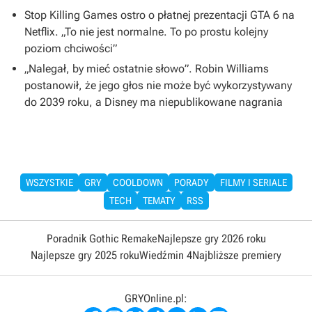
Stop Killing Games ostro o płatnej prezentacji GTA 6 na
Netflix. „To nie jest normalne. To po prostu kolejny
poziom chciwości”
„Nalegał, by mieć ostatnie słowo”. Robin Williams
postanowił, że jego głos nie może być wykorzystywany
do 2039 roku, a Disney ma niepublikowane nagrania
WSZYSTKIE
GRY
COOLDOWN
PORADY
FILMY I SERIALE
TECH
TEMATY
RSS
Poradnik Gothic Remake
Najlepsze gry 2026 roku
Najlepsze gry 2025 roku
Wiedźmin 4
Najbliższe premiery
GRYOnline.pl: