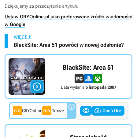
Dziękujemy za przeczytanie artykułu.
Ustaw GRYOnline.pl jako preferowane źródło wiadomości
w Google
WIĘCEJ:
BlackSite: Area 51 powróci w nowej odsłonie?
BlackSite: Area 51

Data wydania:
5 listopada 2007



6.3
6.6
Oceń Grę
GRYOnline
Gracze