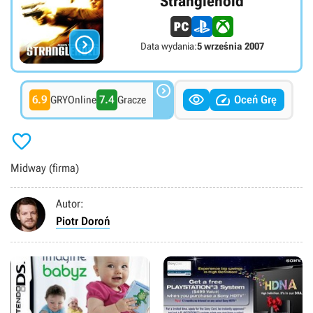
Stranglehold

Data wydania:
5 września 2007



6.9
7.4
Oceń Grę
GRYOnline
Gracze

Midway (firma)
Autor:
Piotr Doroń