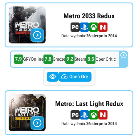
Metro 2033 Redux

Data wydania:
26 sierpnia 2014

7.9
7.8
9.2
8.5
GRYOnline
Gracze
Steam
OpenCritic


Oceń Grę
Metro: Last Light Redux

Data wydania:
26 sierpnia 2014