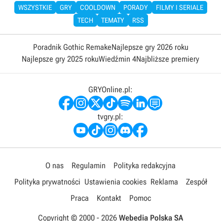
WSZYSTKIE
GRY
COOLDOWN
PORADY
FILMY I SERIALE
TECH
TEMATY
RSS
Poradnik Gothic Remake
Najlepsze gry 2026 roku
Najlepsze gry 2025 roku
Wiedźmin 4
Najbliższe premiery
GRYOnline.pl:
tvgry.pl:
O nas
Regulamin
Polityka redakcyjna
Polityka prywatności
Ustawienia cookies
Reklama
Zespół
Praca
Kontakt
Pomoc
Copyright © 2000 -
2026
Webedia Polska SA