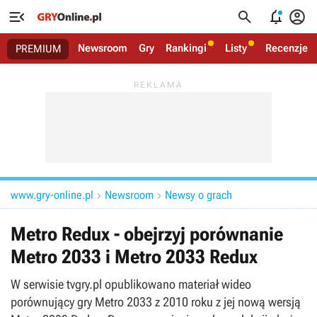




Newsroom
Gry
Rankingi
Listy
Recenzje
PREMIUM
www.gry-online.pl
Newsroom
Newsy o grach


Metro Redux - obejrzyj porównanie
Metro 2033 i Metro 2033 Redux
W serwisie tvgry.pl opublikowano materiał wideo
porównujący gry Metro 2033 z 2010 roku z jej nową wersją