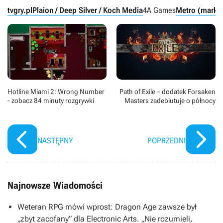
tvgry.pl
Plaion / Deep Silver / Koch Media
4A Games
Metro (marka
Hotline Miami 2: Wrong Number
Path of Exile – dodatek Forsaken
- zobacz 84 minuty rozgrywki
Masters zadebiutuje o północy
NASTĘPNY
POPRZEDNI
Najnowsze Wiadomości
Weteran RPG mówi wprost: Dragon Age zawsze był
„zbyt zacofany” dla Electronic Arts. „Nie rozumieli,