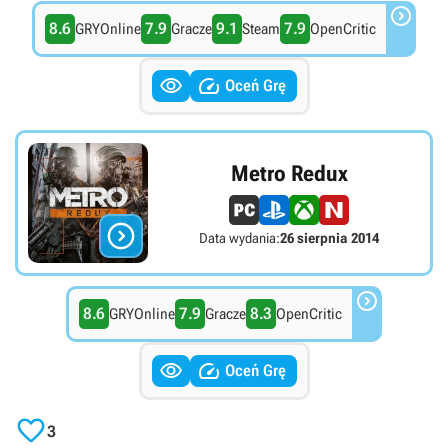

8.6
7.9
9.1
7.9
GRYOnline
Gracze
Steam
OpenCritic


Oceń Grę
Metro Redux

Data wydania:
26 sierpnia 2014

8.6
7.9
8.3
GRYOnline
Gracze
OpenCritic


Oceń Grę

3