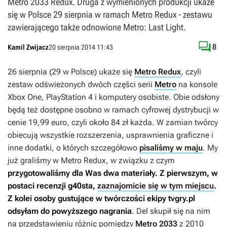
Metro 2033 Redux. Druga z wymienionych produkcji ukaże
się w Polsce 29 sierpnia w ramach Metro Redux - zestawu
zawierającego także odnowione Metro: Last Light.

8
Kamil Zwijacz
20 sierpnia 2014 11:43
26 sierpnia (29 w Polsce) ukaże się
Metro Redux
, czyli
zestaw odświeżonych dwóch części serii
Metro
na konsole
Xbox One, PlayStation 4 i komputery osobiste. Obie odsłony
będą też dostępne osobno w ramach cyfrowej dystrybucji w
cenie 19,99 euro, czyli około 84 zł każda. W zamian twórcy
obiecują wszystkie rozszerzenia, usprawnienia graficzne i
inne dodatki, o których szczegółowo
pisaliśmy w maju
. My
już graliśmy w
Metro Redux
, w związku z czym
przygotowaliśmy dla Was dwa materiały. Z pierwszym, w
postaci recenzji g40sta,
zaznajomicie się w tym miejscu
.
Z kolei osoby gustujące w twórczości ekipy tvgry.pl
odsyłam do powyższego nagrania
. Del skupił się na nim
na przedstawieniu różnic pomiędzy
Metro 2033
z 2010