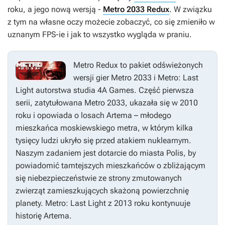
roku, a jego nową wersją -
Metro 2033 Redux
. W związku
z tym na własne oczy możecie zobaczyć, co się zmieniło w
uznanym FPS-ie i jak to wszystko wygląda w praniu.
Metro Redux
to pakiet odświeżonych
wersji gier
Metro 2033
i
Metro: Last
Light
autorstwa studia 4A Games. Część pierwsza
serii, zatytułowana
Metro 2033
, ukazała się w 2010
roku i opowiada o losach Artema – młodego
mieszkańca moskiewskiego metra, w którym kilka
tysięcy ludzi ukryło się przed atakiem nuklearnym.
Naszym zadaniem jest dotarcie do miasta Polis, by
powiadomić tamtejszych mieszkańców o zbliżającym
się niebezpieczeństwie ze strony zmutowanych
zwierząt zamieszkujących skażoną powierzchnię
planety.
Metro: Last Light
z 2013 roku kontynuuje
historię Artema.