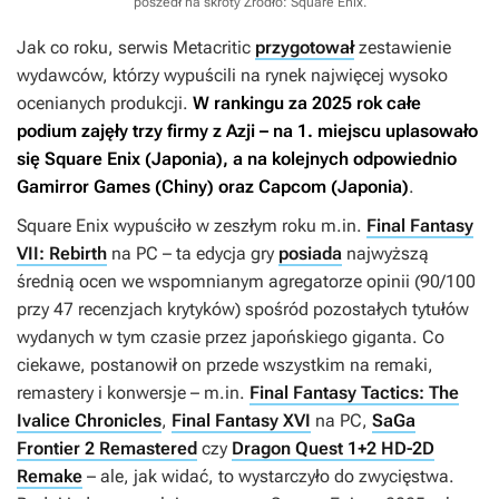
poszedł na skróty
Źródło: Square Enix
.
Jak co roku, serwis Metacritic
przygotował
zestawienie
wydawców, którzy wypuścili na rynek najwięcej wysoko
ocenianych produkcji.
W rankingu za 2025 rok całe
podium zajęły trzy firmy z Azji – na 1. miejscu uplasowało
się Square Enix (Japonia), a na kolejnych odpowiednio
Gamirror Games (Chiny) oraz Capcom (Japonia)
.
Square Enix wypuściło w zeszłym roku m.in.
Final Fantasy
VII: Rebirth
na PC – ta edycja gry
posiada
najwyższą
średnią ocen we wspomnianym agregatorze opinii (90/100
przy 47 recenzjach krytyków) spośród pozostałych tytułów
wydanych w tym czasie przez japońskiego giganta. Co
ciekawe, postanowił on przede wszystkim na remaki,
remastery i konwersje – m.in.
Final Fantasy Tactics: The
Ivalice Chronicles
,
Final Fantasy XVI
na PC,
SaGa
Frontier 2 Remastered
czy
Dragon Quest 1+2 HD-2D
Remake
– ale, jak widać, to wystarczyło do zwycięstwa.