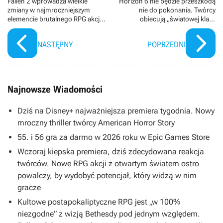
Fallen 2 wprowadza wielkie
Horizon 6 nie będzie przeszkodą
zmiany w najmroczniejszym
nie do pokonania. Twórcy
elemencie brutalnego RPG akcji.
obiecują „światowej klasy
To „otwarta rana, która kipi nowo
wrażenia”, ujawniając
odkrytym głodem”
wymagania sprzętowe
NASTĘPNY
POPRZEDNI
Najnowsze Wiadomości
Dziś na Disney+ najważniejsza premiera tygodnia. Nowy
mroczny thriller twórcy American Horror Story
55. i 56 gra za darmo w 2026 roku w Epic Games Store
Wczoraj kiepska premiera, dziś zdecydowana reakcja
twórców. Nowe RPG akcji z otwartym światem ostro
powalczy, by wydobyć potencjał, który widzą w nim
gracze
Kultowe postapokaliptyczne RPG jest „w 100%
niezgodne” z wizją Bethesdy pod jednym względem.