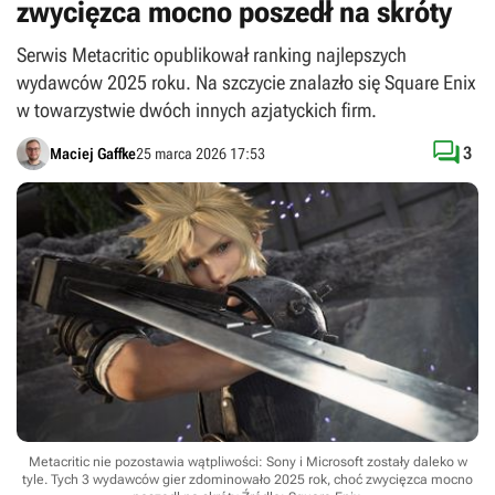
zwycięzca mocno poszedł na skróty
Serwis Metacritic opublikował ranking najlepszych
wydawców 2025 roku. Na szczycie znalazło się Square Enix
w towarzystwie dwóch innych azjatyckich firm.

3
Maciej Gaffke
25 marca 2026 17:53
Metacritic nie pozostawia wątpliwości: Sony i Microsoft zostały daleko w
tyle. Tych 3 wydawców gier zdominowało 2025 rok, choć zwycięzca mocno