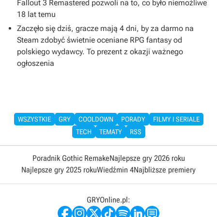
Fallout 3 Remastered pozwoli na to, co było niemożliwe
18 lat temu
Zaczęło się dziś, gracze mają 4 dni, by za darmo na
Steam zdobyć świetnie oceniane RPG fantasy od
polskiego wydawcy. To prezent z okazji ważnego
ogłoszenia
WSZYSTKIE
GRY
COOLDOWN
PORADY
FILMY I SERIALE
TECH
TEMATY
RSS
Poradnik Gothic Remake
Najlepsze gry 2026 roku
Najlepsze gry 2025 roku
Wiedźmin 4
Najbliższe premiery
GRYOnline.pl: