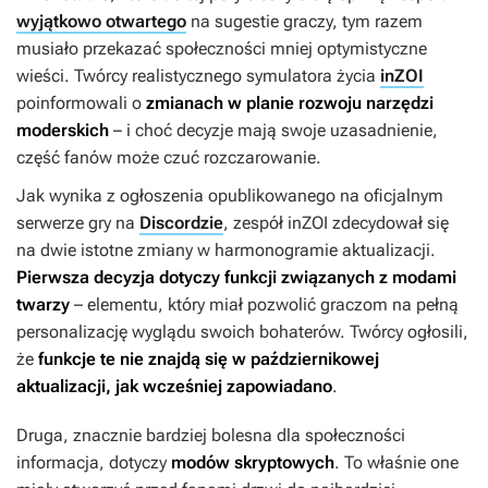
wyjątkowo otwartego
na sugestie graczy, tym razem
musiało przekazać społeczności mniej optymistyczne
wieści. Twórcy realistycznego symulatora życia
inZOI
poinformowali o
zmianach w planie rozwoju narzędzi
moderskich
– i choć decyzje mają swoje uzasadnienie,
część fanów może czuć rozczarowanie.
Jak wynika z ogłoszenia opublikowanego na oficjalnym
serwerze gry na
Discordzie
, zespół
inZOI
zdecydował się
na dwie istotne zmiany w harmonogramie aktualizacji.
Pierwsza decyzja dotyczy funkcji związanych z modami
twarzy
– elementu, który miał pozwolić graczom na pełną
personalizację wyglądu swoich bohaterów. Twórcy ogłosili,
że
funkcje te nie znajdą się w październikowej
aktualizacji, jak wcześniej zapowiadano
.
Druga, znacznie bardziej bolesna dla społeczności
informacja, dotyczy
modów skryptowych
. To właśnie one