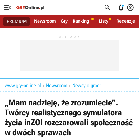




Newsroom
Gry
Rankingi
Listy
Recenzje
PREMIUM
www.gry-online.pl
Newsroom
Newsy o grach


„Mam nadzieję, że zrozumiecie”.
Twórcy realistycznego symulatora
życia inZOI rozczarowali społeczność
w dwóch sprawach