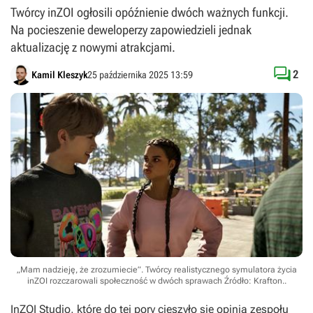
Twórcy inZOI ogłosili opóźnienie dwóch ważnych funkcji.
Na pocieszenie deweloperzy zapowiedzieli jednak
aktualizację z nowymi atrakcjami.

2
Kamil Kleszyk
25 października 2025 13:59
„Mam nadzieję, że zrozumiecie”. Twórcy realistycznego symulatora życia
inZOI rozczarowali społeczność w dwóch sprawach
Źródło: Krafton.
.
InZOI Studio, które do tej pory cieszyło się opinią zespołu