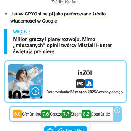
Źródło: Krafton.
Ustaw GRYOnline.pl jako preferowane źródło
wiadomości w Google
WIĘCEJ:
Milion graczy i plany rozwoju. Mimo
„mieszanych” opinii twórcy Mistfall Hunter
świętują premierę
inZOI

Data wydania:
28 marca 2025
Wczesny dostęp

6.0
7.6
7.7
8.2
GRYOnline
Gracze
Steam
OpenCritic


Oceń Grę