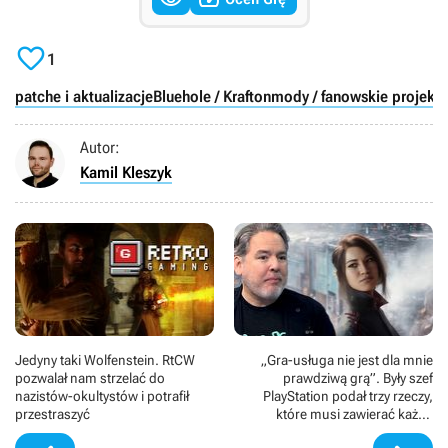

1
patche i aktualizacje
Bluehole / Krafton
mody / fanowskie projekty
Autor:
Kamil Kleszyk
Jedyny taki Wolfenstein. RtCW
„Gra-usługa nie jest dla mnie
pozwalał nam strzelać do
prawdziwą grą”. Były szef
nazistów-okultystów i potrafił
PlayStation podał trzy rzeczy,
przestraszyć
które musi zawierać każde
gamingowe dzieło z krwi i kości