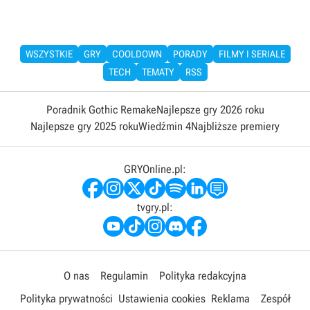
WSZYSTKIE
GRY
COOLDOWN
PORADY
FILMY I SERIALE
TECH
TEMATY
RSS
Poradnik Gothic Remake
Najlepsze gry 2026 roku
Najlepsze gry 2025 roku
Wiedźmin 4
Najbliższe premiery
GRYOnline.pl:
tvgry.pl:
O nas
Regulamin
Polityka redakcyjna
Polityka prywatności
Ustawienia cookies
Reklama
Zespół