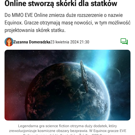
Online stworzą skórki dla statków
Do MMO EVE Online zmierza duże rozszerzenie o nazwie
Equinox. Gracze otrzymają masę nowości, w tym możliwość
projektowania skórek statku.

Zuzanna Domeradzka
23 kwietnia 2024 21:30
Legendarna gra science fiction otrzyma duży dodatek, który
zrewolucjonizuje kosmiczne obszary bezprawia. W Equinox gracze EVE