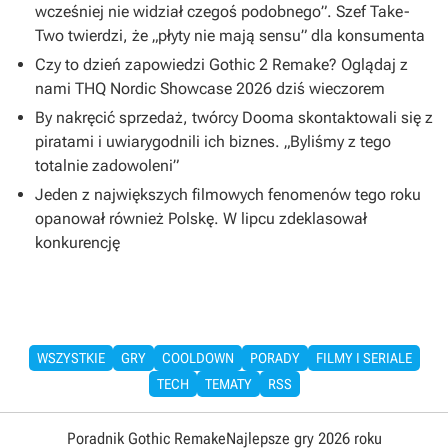
wcześniej nie widział czegoś podobnego”. Szef Take-
Two twierdzi, że „płyty nie mają sensu” dla konsumenta
Czy to dzień zapowiedzi Gothic 2 Remake? Oglądaj z
nami THQ Nordic Showcase 2026 dziś wieczorem
By nakręcić sprzedaż, twórcy Dooma skontaktowali się z
piratami i uwiarygodnili ich biznes. „Byliśmy z tego
totalnie zadowoleni”
Jeden z największych filmowych fenomenów tego roku
opanował również Polskę. W lipcu zdeklasował
konkurencję
WSZYSTKIE
GRY
COOLDOWN
PORADY
FILMY I SERIALE
TECH
TEMATY
RSS
Poradnik Gothic Remake
Najlepsze gry 2026 roku