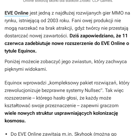
Online stworzą skórki dla statków
Źródło: CCP Games
.
EVE Online
jest jedną z najdłużej rozwijanych gier MMO na
rynku, istniejącą od 2003 roku. Fani owej produkcji nie
mogą narzekać na brak atrakcji, gdyż twórcy nie przestają
dostarczać nowej zawartości.
Dziś zapowiedziano, że 11
czerwca zadebiutuje nowe rozszerzenie do
EVE Online
o
tytule
Equinox
.
Poniżej możecie zobaczyć jego zwiastun, który zachwyca
pięknymi widokami.
Equinox
wprowadzi „kompleksowy pakiet rozwiązań, który
zrewolucjonizuje bezprawne systemy Nullsec”. Tak więc
rozszerzenie – którego hasło głosi, że każdy może
kształtować swoje przeznaczenie – zapewni graczom
wiele nowych struktur usprawniających kolonizację
kosmosu.
Do
EVE Online
zawitają m.in. Skyhook (można go