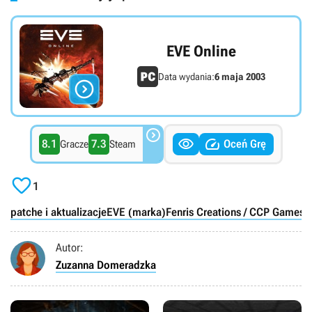
EVE Online
Data wydania:
6 maja 2003




8.1
7.3
Oceń Grę
Gracze
Steam

1
patche i aktualizacje
EVE (marka)
Fenris Creations / CCP Games
t
Autor:
Zuzanna Domeradzka