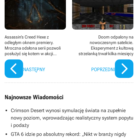
Assassin’s Creed Hexe z
Doom odpalony na
odległym oknem premiery.
nowoczesnym satelicie.
Mroczna odsłona serii pozwoli
Eksperyment z kultową
posłużyć się kotem w akcji
strzelanką trwał kilka miesięcy
dywersyjnej (plotka)
NASTĘPNY
POPRZEDNI
Najnowsze Wiadomości
Crimson Desert wynosi symulację świata na zupełnie
nowy poziom, wprowadzając realistyczny system popytu
i podaży
GTA 6 idzie po absolutny rekord: „Nikt w branży nigdy