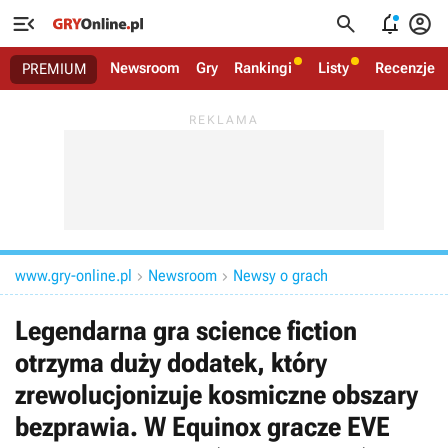




Newsroom
Gry
Rankingi
Listy
Recenzje
PREMIUM
www.gry-online.pl
Newsroom
Newsy o grach


Legendarna gra science fiction
otrzyma duży dodatek, który
zrewolucjonizuje kosmiczne obszary
bezprawia. W Equinox gracze EVE