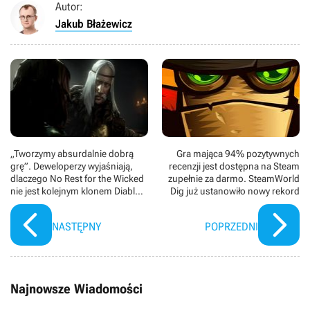
Autor:
Jakub Błażewicz
„Tworzymy absurdalnie dobrą
Gra mająca 94% pozytywnych
grę”. Deweloperzy wyjaśniają,
recenzji jest dostępna na Steam
dlaczego No Rest for the Wicked
zupełnie za darmo. SteamWorld
nie jest kolejnym klonem Diablo,
Dig już ustanowiło nowy rekord
a platformą na lata
NASTĘPNY
POPRZEDNI
Najnowsze Wiadomości