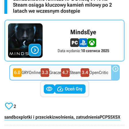
Steam osiąga kluczowy kamień milowy po 2
latach we wczesnym dostępie
MindsEye

Data wydania:
10 czerwca 2025

6.0
3.3
4.7
3.4
GRYOnline
Gracze
Steam
OpenCritic


Oceń Grę

2
sandbox
plotki i przecieki
zwolnienia, zatrudnienia
PC
PS5
XSX