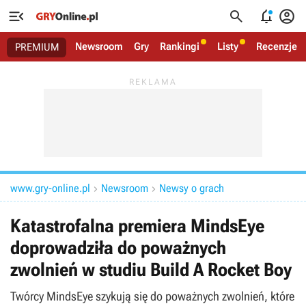




Newsroom
Gry
Rankingi
Listy
Recenzje
PREMIUM
www.gry-online.pl
Newsroom
Newsy o grach


Katastrofalna premiera MindsEye
doprowadziła do poważnych
zwolnień w studiu Build A Rocket Boy
Twórcy MindsEye szykują się do poważnych zwolnień, które