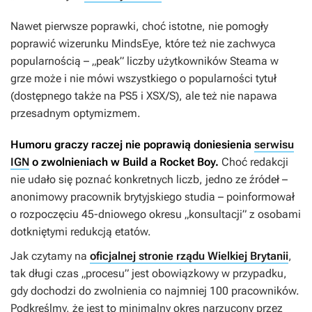
Nawet pierwsze poprawki, choć istotne, nie pomogły
poprawić wizerunku
MindsEye
, które też nie zachwyca
popularnością – „peak” liczby użytkowników Steama w
grze może i nie mówi wszystkiego o popularności tytuł
(dostępnego także na PS5 i XSX/S), ale też nie napawa
przesadnym optymizmem.
Humoru graczy raczej nie poprawią doniesienia
serwisu
IGN
o
zwolnieniach w Build a Rocket Boy.
Choć redakcji
nie udało się poznać konkretnych liczb, jedno ze źródeł –
anonimowy pracownik brytyjskiego studia – poinformował
o rozpoczęciu 45-dniowego okresu „konsultacji” z osobami
dotkniętymi redukcją etatów.
Jak czytamy na
oficjalnej stronie rządu Wielkiej Brytanii
,
tak długi czas „procesu” jest obowiązkowy w przypadku,
gdy dochodzi do zwolnienia co najmniej 100 pracowników.
Podkreślmy, że jest to minimalny okres narzucony przez