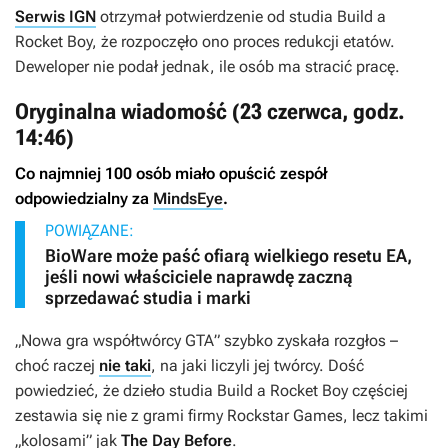
Serwis IGN
otrzymał potwierdzenie od studia Build a
Rocket Boy, że rozpoczęło ono proces redukcji etatów.
Deweloper nie podał jednak, ile osób ma stracić pracę.
Oryginalna wiadomość (23 czerwca, godz.
14:46)
Co najmniej 100 osób miało opuścić zespół
odpowiedzialny za
MindsEye
.
POWIĄZANE:
BioWare może paść ofiarą wielkiego resetu EA,
jeśli nowi właściciele naprawdę zaczną
sprzedawać studia i marki
„Nowa gra współtwórcy
GTA
” szybko zyskała rozgłos –
choć raczej
nie taki
, na jaki liczyli jej twórcy. Dość
powiedzieć, że dzieło studia Build a Rocket Boy częściej
zestawia się nie z grami firmy Rockstar Games, lecz takimi
„kolosami” jak
The Day Before
.