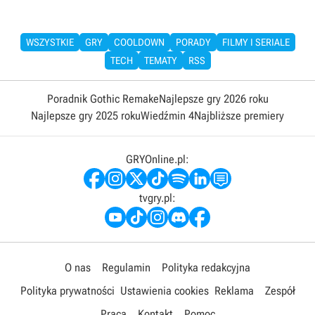
WSZYSTKIE
GRY
COOLDOWN
PORADY
FILMY I SERIALE
TECH
TEMATY
RSS
Poradnik Gothic Remake
Najlepsze gry 2026 roku
Najlepsze gry 2025 roku
Wiedźmin 4
Najbliższe premiery
GRYOnline.pl:
tvgry.pl:
O nas
Regulamin
Polityka redakcyjna
Polityka prywatności
Ustawienia cookies
Reklama
Zespół
Praca
Kontakt
Pomoc