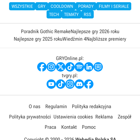
WSZYSTKIE
GRY
COOLDOWN
PORADY
FILMY I SERIALE
TECH
TEMATY
RSS
Poradnik Gothic Remake
Najlepsze gry 2026 roku
Najlepsze gry 2025 roku
Wiedźmin 4
Najbliższe premiery
GRYOnline.pl:
tvgry.pl:
O nas
Regulamin
Polityka redakcyjna
Polityka prywatności
Ustawienia cookies
Reklama
Zespół
Praca
Kontakt
Pomoc
Copyright © 2000 -
2026
Webedia Polska SA