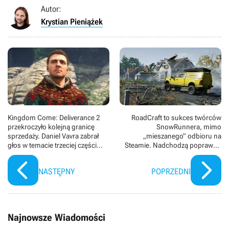
Autor:
Krystian Pieniążek
Kingdom Come: Deliverance 2
RoadCraft to sukces twórców
przekroczyło kolejną granicę
SnowRunnera, mimo
sprzedaży. Daniel Vavra zabrał
„mieszanego” odbioru na
głos w temacie trzeciej części
Steamie. Nadchodzą poprawki i
serii
wyczekiwany tryb
NASTĘPNY
POPRZEDNI
Najnowsze Wiadomości