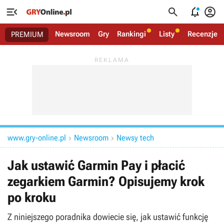




Newsroom
Gry
Rankingi
Listy
Recenzje
PREMIUM
www.gry-online.pl
Newsroom
Newsy tech


Jak ustawić Garmin Pay i płacić
zegarkiem Garmin? Opisujemy krok
po kroku
Z niniejszego poradnika dowiecie się, jak ustawić funkcję