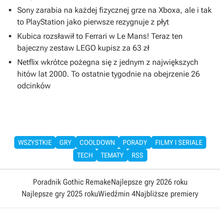
Sony zarabia na każdej fizycznej grze na Xboxa, ale i tak
to PlayStation jako pierwsze rezygnuje z płyt
Kubica rozsławił to Ferrari w Le Mans! Teraz ten
bajeczny zestaw LEGO kupisz za 63 zł
Netflix wkrótce pożegna się z jednym z największych
hitów lat 2000. To ostatnie tygodnie na obejrzenie 26
odcinków
WSZYSTKIE
GRY
COOLDOWN
PORADY
FILMY I SERIALE
TECH
TEMATY
RSS
Poradnik Gothic Remake
Najlepsze gry 2026 roku
Najlepsze gry 2025 roku
Wiedźmin 4
Najbliższe premiery