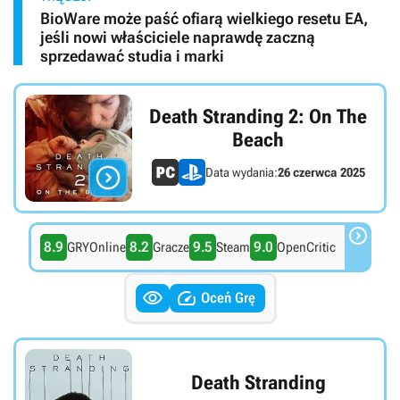
BioWare może paść ofiarą wielkiego resetu EA,
jeśli nowi właściciele naprawdę zaczną
sprzedawać studia i marki
Death Stranding 2: On The
Beach

Data wydania:
26 czerwca 2025

8.9
8.2
9.5
9.0
GRYOnline
Gracze
Steam
OpenCritic


Oceń Grę
Death Stranding