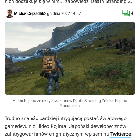
nich doszukuje się w nim… zapowiedzi Death Stranding 2.

4
Michał Ciężadlik
2 grudnia 2022 14:57
Hideo Kojima zelektryzował fanów Death Stranding
Źródło: Kojima
Productions
.
Trudno znaleźć bardziej intrygującą postać światowego
gamedevu niż Hideo Kojima. Japoński deweloper znów
zaintrygował fanów enigmatycznym wpisem na
Twitterze
,