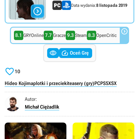
Data wydania:
8 listopada 2019


8.1
7.7
9.3
8.3
GRYOnline
Gracze
Steam
OpenCritic


Oceń Grę

10
Hideo Kojima
plotki i przecieki
teasery (gry)
PC
PS5
XSX
Autor:
Michał Ciężadlik