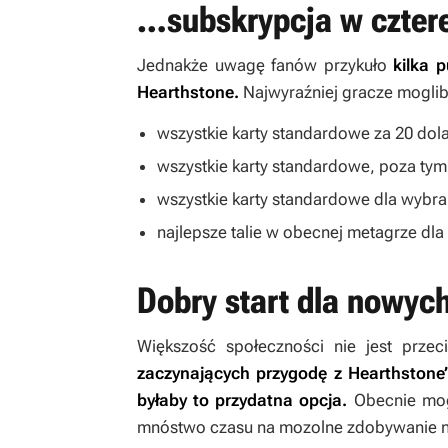
…subskrypcja w czter
Jednakże uwagę fanów przykuło
kilka 
Hearthstone
.
Najwyraźniej gracze mogliby
wszystkie karty standardowe za 20 dol
wszystkie karty standardowe, poza ty
wszystkie karty standardowe dla wybran
najlepsze talie w obecnej metagrze dla 
Dobry start dla nowyc
Większość społeczności nie jest prze
zaczynających przygodę z
Hearthstone
byłaby to przydatna opcja.
Obecnie mogą
mnóstwo czasu na mozolne zdobywanie n