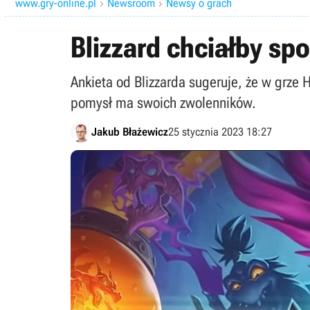
www.gry-online.pl
Newsroom
Newsy o grach


Blizzard chciałby sp
Ankieta od Blizzarda sugeruje, że w grze 
pomysł ma swoich zwolenników.
Jakub Błażewicz
25 stycznia 2023 18:27