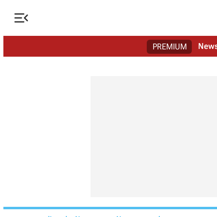

New
PREMIUM