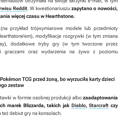
internautów otrzymała na swoje skrzynki e-mail, w tym
rwisu Reddit
. W kwestionariuszu
zapytano o nowości,
zania więcej czasu w
Hearthstone
.
 (na przykład trójwymiarowe modele lub przedmioty
earthstone’em
), modyfikacje rozgrywki (w tym zmiana
sy), dodatkowe tryby gry (w tym tworzone przez
mi graczami oraz wydarzenia na żywo z poziomu
ę Pokémon TCG przed żoną, bo wyrzuciła karty dzieci
jego zestaw
stawki w formie osobnej produkcji albo
zaadaptowania
ch marek Blizzarda, takich jak
Diablo
,
Starcraft
czy
 też debiut gry na konsolach.