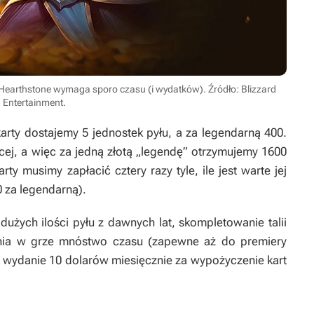
 Hearthstone wymaga sporo czasu (i wydatków). Źródło: Blizzard
Entertainment.
arty dostajemy 5 jednostek pyłu, a za legendarną 400.
ęcej, a więc za jedną złotą „legendę” otrzymujemy 1600
ty musimy zapłacić cztery razy tyle, ile jest warte jej
 za legendarną).
dużych ilości pyłu z dawnych lat, skompletowanie talii
ia w grze mnóstwo czasu (zapewne aż do premiery
 wydanie 10 dolarów miesięcznie za wypożyczenie kart