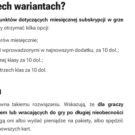
ech wariantach?
punktów dotyczących miesięcznej subskrypcji w grze
 otrzymać kilka opcji:
arów miesięcznie;
mi wprowadzonymi w najnowszym dodatku, za 10 dol.;
ej klasy za 10 dol.;
trzech klas za 10 dol.
h
ciwna takiemu rozwiązaniu. Wskazują, że
dla graczy
’em
lub wracających do gry po długiej nieobecności
 oni albo wydać pieniądze na pakiety, albo spędzić
owszych kart.