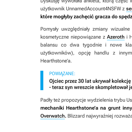
Dyskusję wywołała ankieta, którą część 
użytkownik UnnamedAccount4NSFW z
se
które mogłyby zachęcić gracza do spęd
Pomysły uwzględniały zmiany wizualne
kosmetyczne niepowiązane z
Azeroth
i
H
balansu co dwa tygodnie i nowe kla
użytkowników), opcję handlu z inny
Hearthstone’a
.
POWIĄZANE:
Ojciec przez 30 lat ukrywał kolekcj
- teraz syn wreszcie skompletował 
Padły też propozycje wydzielenia trybu U
mechaniki
Hearthstone’a
na grunt inny
Overwatch
.
Blizzard najwyraźniej rozważa