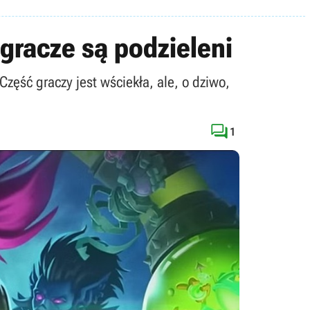
gracze są podzieleni
zęść graczy jest wściekła, ale, o dziwo,

1