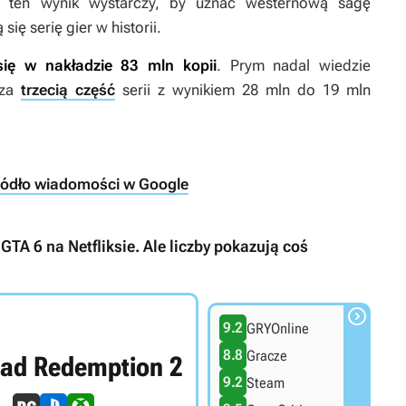
ej ten wynik wystarczy, by uznać westernową sagę
ię serię gier w historii.
ię w nakładzie 83 mln kopii
.
Prym nadal wiedzie
dza
trzecią część
serii z wynikiem 28 mln do 19 mln
ródło wiadomości w Google
GTA 6 na Netfliksie. Ale liczby pokazują coś

9.2
GRYOnline
8.8
Gracze
ad Redemption 2
9.2
Steam