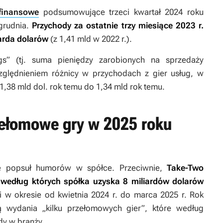
finansowe
podsumowujące trzeci kwartał 2024 roku
 grudnia.
Przychody za ostatnie trzy miesiące 2023 r.
iarda dolarów
(z 1,41 mld w 2022 r.).
gs” (tj. suma pieniędzy zarobionych na sprzedaży
zględnieniem różnicy w przychodach z gier usług, w
,38 mld dol. rok temu do 1,34 mld rok temu.
zełomowe gry w 2025 roku
ie popsuł humorów w spółce. Przeciwnie,
Take-Two
według których spółka uzyska 8 miliardów dolarów
i w okresie od kwietnia 2024 r. do marca 2025 r. Rok
ą wydania „kilku przełomowych gier”, które według
y w branży.