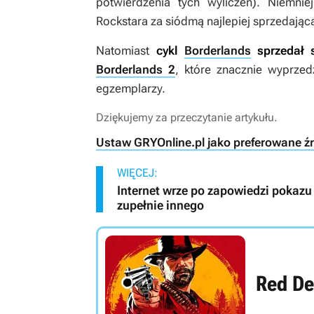
potwierdzenia tych wyliczeń). Niemni
Rockstara za siódmą najlepiej sprzedającą s
Natomiast
cykl
Borderlands
sprzedał s
Borderlands 2
, które znacznie wyprze
egzemplarzy.
Dziękujemy za przeczytanie artykułu.
Ustaw GRYOnline.pl jako preferowane ź
WIĘCEJ:
Internet wrze po zapowiedzi pokazu 
zupełnie innego
Red De