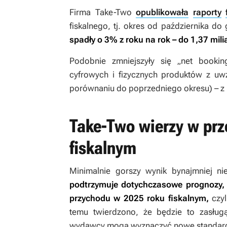
Firma Take-Two
opublikowała
raporty
fiskalnego, tj. okres od października do
spadły o 3% z roku na rok – do 1,37 mil
Podobnie zmniejszyły się „net bookin
cyfrowych i fizycznych produktów z uw
porównaniu do poprzedniego okresu) – z 1
Take-Two wierzy w pr
fiskalnym
Minimalnie gorszy wynik bynajmniej n
podtrzymuje dotychczasowe prognozy, 
przychodu w 2025 roku fiskalnym,
czyl
temu twierdzono, że będzie to zasług
wydawcy mogą wyznaczyć nowe standard