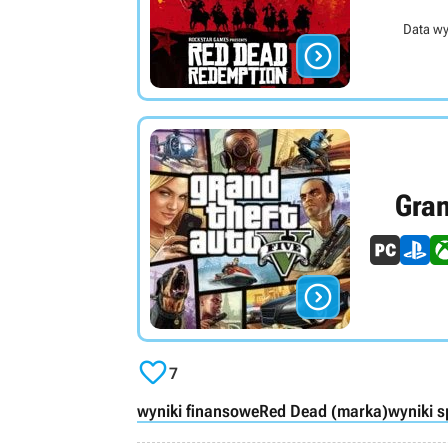
Data wy

Gran


7
wyniki finansowe
Red Dead (marka)
wyniki s