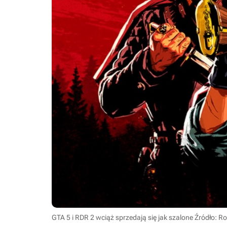
GTA 5 i RDR 2 wciąż sprzedają się jak szalone
Źródło: Ro