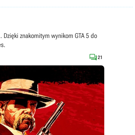
ii. Dzięki znakomitym wynikom GTA 5 do
es.

21