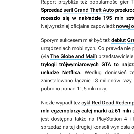
Raport przybliża też popularność gier T
Sprzedaż
serii Grand Theft Auto
przekro
rozeszło się w nakładzie 195 mln sz
Najwyraźniej oficjalna zapowiedź
nowej o
Sporym sukcesem miał być też
debiut
Gra
urządzeniach mobilnych. Co prawda nie p
(via
The Globe and Mail
) przedstawiciele
trylogii trójwymiarowych
GTA
to najcz
usłudze Netflixa.
Według doniesień ze
zainstalowano łącznie 18 milionów raz
pobrano ponad 11,5 mln razy.
Nieźle wypadł też
cykl Red Dead Redemp
mln egzemplarzy całej marki aż 61 mln
jest dostępna także na PlayStation 4 i
sprzedaż na tej drugiej konsoli wyniosła