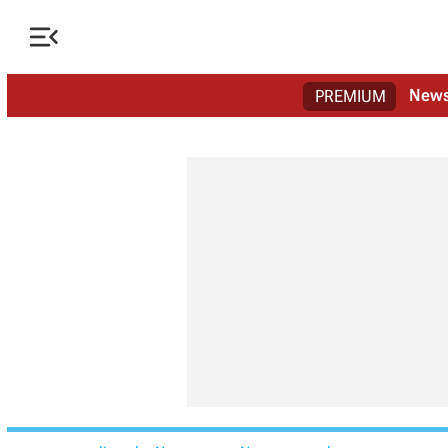

New
PREMIUM