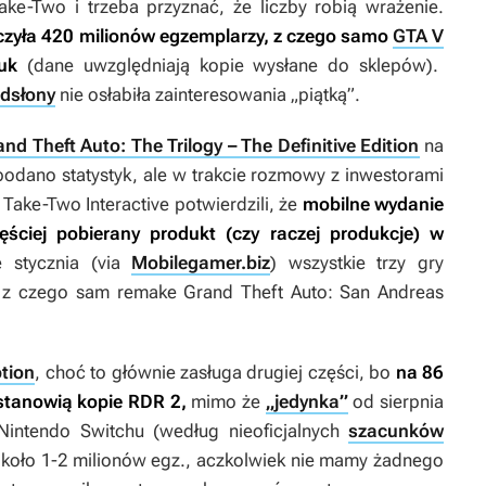
ake-Two i trzeba przyznać, że liczby robią wrażenie.
czyła 420 milionów egzemplarzy, z czego samo
GTA V
tuk
(dane uwzględniają kopie wysłane do sklepów).
dsłony
nie osłabiła zainteresowania „piątką”.
nd Theft Auto: The Trilogy – The Definitive Edition
na
odano statystyk, ale w trakcie rozmowy z inwestorami
 Take-Two Interactive potwierdzili, że
mobilne wydanie
ęściej pobierany produkt (czy raczej produkcje) w
 stycznia (via
Mobilegamer.biz
) wszystkie trzy gry
y, z czego sam remake
Grand Theft Auto: San Andreas
tion
, choć to głównie zasługa drugiej części, bo
na 86
 stanowią kopie
RDR 2
,
mimo że
„jedynka”
od sierpnia
 Nintendo Switchu (według nieoficjalnych
szacunków
 około 1-2 milionów egz., aczkolwiek nie mamy żadnego