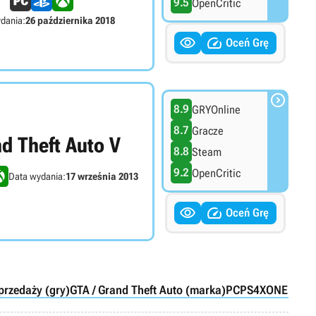
9.5
OpenCritic
dania:
26 października 2018


Oceń Grę

8.9
GRYOnline
8.7
Gracze
d Theft Auto V
8.8
Steam
9.2
OpenCritic
Data wydania:
17 września 2013


Oceń Grę
przedaży (gry)
GTA / Grand Theft Auto (marka)
PC
PS4
XONE
PS5
X