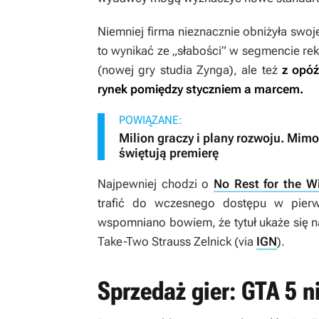
Niemniej firma nieznacznie obniżyła swoj
to wynikać ze „słabości” w segmencie re
(nowej gry studia Zynga), ale też
z
opóźn
rynek pomiędzy styczniem a marcem.
POWIĄZANE:
Milion graczy i plany rozwoju. Mimo
świętują premierę
Najpewniej chodzi o
No Rest for the W
trafić do wczesnego dostępu w pie
wspomniano bowiem, że tytuł ukaże się na
Take-Two Strauss Zelnick (via
IGN
).
Sprzedaż gier: GTA 5 n