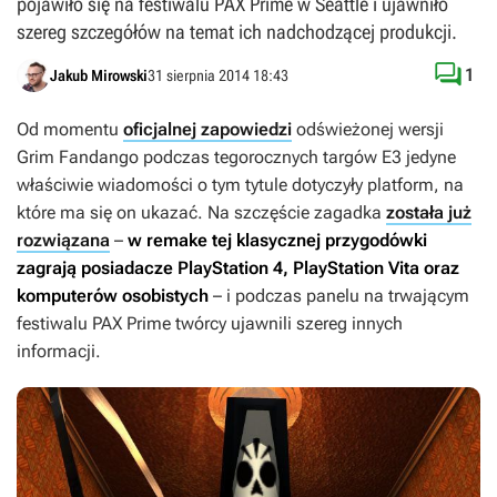
pojawiło się na festiwalu PAX Prime w Seattle i ujawniło
szereg szczegółów na temat ich nadchodzącej produkcji.

1
Jakub Mirowski
31 sierpnia 2014 18:43
Od momentu
oficjalnej zapowiedzi
odświeżonej wersji
Grim Fandango
podczas tegorocznych targów E3 jedyne
właściwie wiadomości o tym tytule dotyczyły platform, na
które ma się on ukazać. Na szczęście zagadka
została już
rozwiązana
–
w remake tej klasycznej przygodówki
zagrają posiadacze PlayStation 4, PlayStation Vita oraz
komputerów osobistych
– i podczas panelu na trwającym
festiwalu PAX Prime twórcy ujawnili szereg innych
informacji.