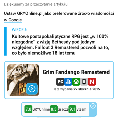
Dziękujemy za przeczytanie artykułu.
Ustaw GRYOnline.pl jako preferowane źródło wiadomości
w Google
WIĘCEJ:
Kultowe postapokaliptyczne RPG jest „w 100%
niezgodne” z wizją Bethesdy pod jednym
względem. Fallout 3 Remastered pozwoli na to,
co było niemożliwe 18 lat temu
Grim Fandango Remastered

Data wydania:
27 stycznia 2015

7.8
8.3
9.1
GRYOnline
Gracze
Steam