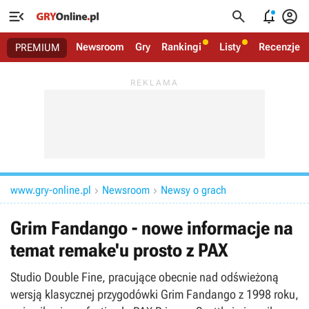




Newsroom
Gry
Rankingi
Listy
Recenzje
PREMIUM
www.gry-online.pl
Newsroom
Newsy o grach


Grim Fandango - nowe informacje na
temat remake'u prosto z PAX
Studio Double Fine, pracujące obecnie nad odświeżoną
wersją klasycznej przygodówki Grim Fandango z 1998 roku,