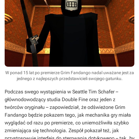
W ponad 15 lat po premierze Grim Fandango nadal uważane jest za
jednego z najlepszych przedstawicieli swojego gatunku.
Podczas swego wystąpienia w Seattle Tim Schafer –
głównodowodzący studia Double Fine oraz jeden z
twórców oryginału – zapowiedział, że odświeżone
Grim
Fandango
będzie pokazem tego, jak mechanika gry miała
wyglądać od razu po premierze, co uniemożliwiła szybko
zmieniająca się technologia. Zespół pokazał też, jak
przystosowuje interfejs do sterowania dotykowego – tak, by