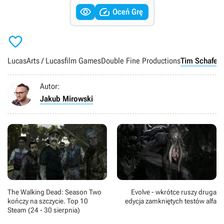


Oceń Grę

LucasArts / Lucasfilm Games
Double Fine Productions
Tim Schafer
r
Autor:
Jakub Mirowski
The Walking Dead: Season Two
Evolve - wkrótce ruszy druga
kończy na szczycie. Top 10
edycja zamkniętych testów alfa
Steam (24 - 30 sierpnia)