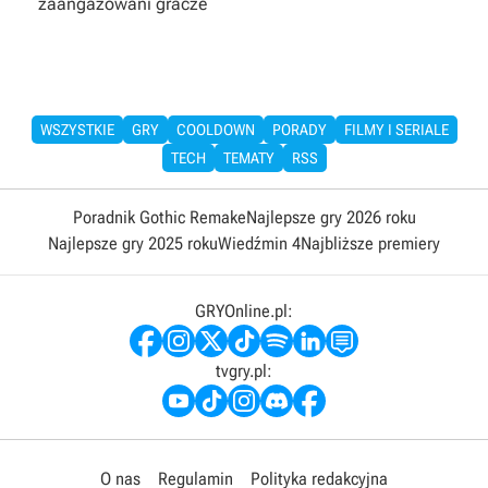
zaangażowani gracze
WSZYSTKIE
GRY
COOLDOWN
PORADY
FILMY I SERIALE
TECH
TEMATY
RSS
Poradnik Gothic Remake
Najlepsze gry 2026 roku
Najlepsze gry 2025 roku
Wiedźmin 4
Najbliższe premiery
GRYOnline.pl:
tvgry.pl:
O nas
Regulamin
Polityka redakcyjna