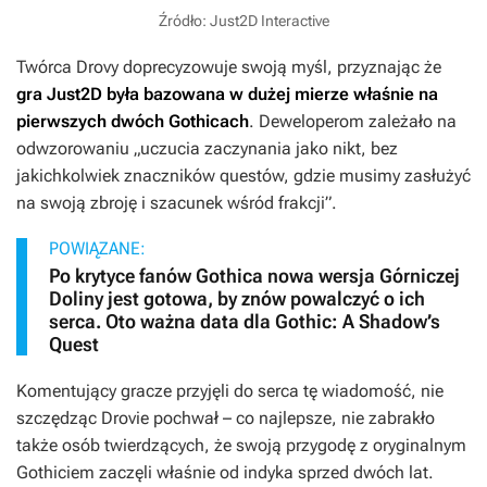
Źródło: Just2D Interactive
Twórca
Drovy
doprecyzowuje swoją myśl, przyznając że
gra Just2D była bazowana w dużej mierze właśnie na
pierwszych dwóch
Gothicach
. Deweloperom zależało na
odwzorowaniu „uczucia zaczynania jako nikt, bez
jakichkolwiek znaczników questów, gdzie musimy zasłużyć
na swoją zbroję i szacunek wśród frakcji”.
POWIĄZANE:
Po krytyce fanów Gothica nowa wersja Górniczej
Doliny jest gotowa, by znów powalczyć o ich
serca. Oto ważna data dla Gothic: A Shadow’s
Quest
Komentujący gracze przyjęli do serca tę wiadomość, nie
szczędząc
Drovie
pochwał – co najlepsze, nie zabrakło
także osób twierdzących, że swoją przygodę z oryginalnym
Gothiciem
zaczęli właśnie od indyka sprzed dwóch lat.