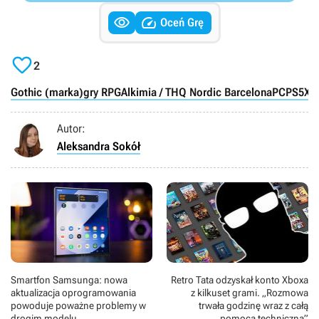


Oceń Grę

2
Gothic (marka)
gry RPG
Alkimia / THQ Nordic Barcelona
PC
PS5
XS
Autor:
Aleksandra Sokół
Smartfon Samsunga: nowa
Retro Tata odzyskał konto Xboxa
aktualizacja oprogramowania
z kilkuset grami. „Rozmowa
powoduje poważne problemy w
trwała godzinę wraz z całą
drogim modelu
pomocą techniczną”