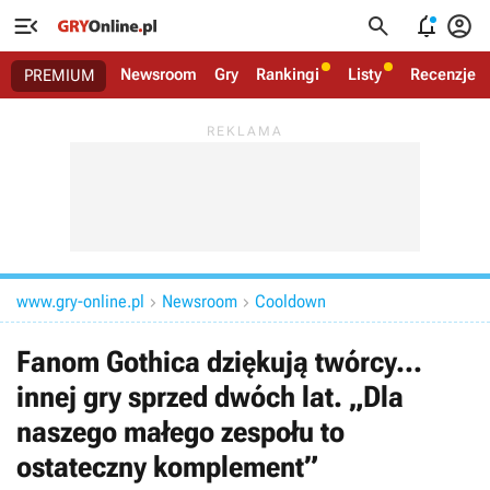




Newsroom
Gry
Rankingi
Listy
Recenzje
PREMIUM
www.gry-online.pl
Newsroom
Cooldown


Fanom Gothica dziękują twórcy...
innej gry sprzed dwóch lat. „Dla
naszego małego zespołu to
ostateczny komplement”