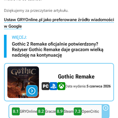
Dziękujemy za przeczytanie artykułu.
Ustaw GRYOnline.pl jako preferowane źródło wiadomości
w Google
WIĘCEJ:
Gothic 2 Remake oficjalnie potwierdzony?
Reżyser Gothic Remake daje graczom wielką
nadzieję na kontynuację
Gothic Remake
Data wydania:
5 czerwca 2026


8.1
8.2
8.9
7.3
GRYOnline
Gracze
Steam
OpenCritic