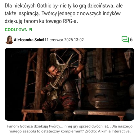
Dla niektórych Gothic był nie tylko grą dzieciństwa, ale
także inspiracją. Twórcy jednego z nowszych indyków
dziękują fanom kultowego RPG-a.

6
Aleksandra Sokół
11 czerwca 2026 13:02
Fanom Gothica dziękują twórcy... innej gry sprzed dwóch lat. „Dla naszego
małego zespołu to ostateczny komplement”
Źródło: Alkimia Interactive
.