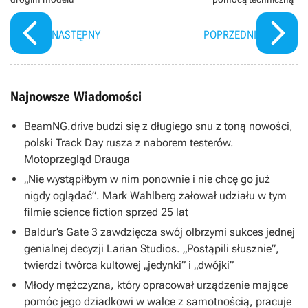
NASTĘPNY
POPRZEDNI
Najnowsze Wiadomości
BeamNG.drive budzi się z długiego snu z toną nowości,
polski Track Day rusza z naborem testerów.
Motoprzegląd Drauga
„Nie wystąpiłbym w nim ponownie i nie chcę go już
nigdy oglądać”. Mark Wahlberg żałował udziału w tym
filmie science fiction sprzed 25 lat
Baldur’s Gate 3 zawdzięcza swój olbrzymi sukces jednej
genialnej decyzji Larian Studios. „Postąpili słusznie”,
twierdzi twórca kultowej „jedynki” i „dwójki”
Młody mężczyzna, który opracował urządzenie mające
pomóc jego dziadkowi w walce z samotnością, pracuje