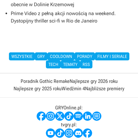
obecnie w Dolinie Krzemowej
Prime Video z pełną akcji nowością na weekend.
Dystopijny thriller sci-fi w Rio de Janeiro
WSZYSTKIE
GRY
COOLDOWN
PORADY
FILMY I SERIALE
TECH
TEMATY
RSS
Poradnik Gothic Remake
Najlepsze gry 2026 roku
Najlepsze gry 2025 roku
Wiedźmin 4
Najbliższe premiery
GRYOnline.pl:
tvgry.pl: