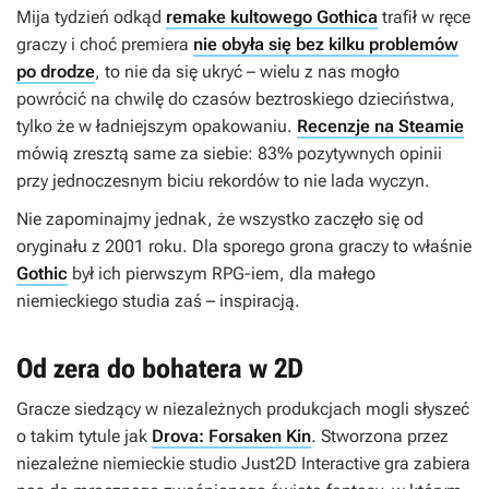
Mija tydzień odkąd
remake kultowego Gothica
trafił w ręce
graczy i choć premiera
nie obyła się bez kilku problemów
po drodze
, to nie da się ukryć – wielu z nas mogło
powrócić na chwilę do czasów beztroskiego dzieciństwa,
tylko że w ładniejszym opakowaniu.
Recenzje na Steamie
mówią zresztą same za siebie: 83% pozytywnych opinii
przy jednoczesnym biciu rekordów to nie lada wyczyn.
Nie zapominajmy jednak, że wszystko zaczęło się od
oryginału z 2001 roku. Dla sporego grona graczy to właśnie
Gothic
był ich pierwszym RPG-iem, dla małego
niemieckiego studia zaś – inspiracją.
Od zera do bohatera w 2D
Gracze siedzący w niezależnych produkcjach mogli słyszeć
o takim tytule jak
Drova: Forsaken Kin
. Stworzona przez
niezależne niemieckie studio Just2D Interactive gra zabiera