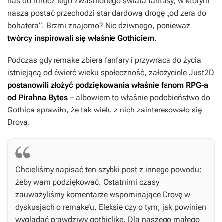
nas do mrocznego zwaśnionego świata fantasy, w którym
nasza postać przechodzi standardową drogę „od zera do
bohatera”. Brzmi znajomo? Nic dziwnego, ponieważ
twórcy inspirowali się właśnie
Gothiciem
.
Podczas gdy remake zbiera fanfary i przywraca do życia
istniejącą od ćwierć wieku społeczność, założyciele Just2D
postanowili złożyć podziękowania właśnie fanom RPG-a
od Pirahna Bytes
– albowiem to właśnie podobieństwo do
Gothica
sprawiło, że tak wielu z nich zainteresowało się
Drovą
.
Chcieliśmy napisać ten szybki post z innego powodu:
żeby wam podziękować. Ostatnimi czasy
zauważyliśmy komentarze wspominające
Drovę
w
dyskusjach o remake’u,
Eleksie
czy o tym, jak powinien
wyglądać prawdziwy gothiclike. Dla naszego małego