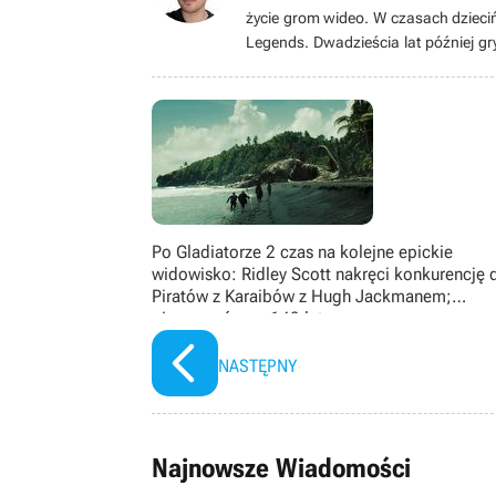
życie grom wideo. W czasach dzieciń
Legends. Dwadzieścia lat później gr
oraz produkcje typu soulslike od F
zajmuje PC. Po godzinach hobbystyc
czas na oglądaniu filmów i seriali (
Po Gladiatorze 2 czas na kolejne epickie
widowisko: Ridley Scott nakręci konkurencję 
Piratów z Karaibów z Hugh Jackmanem;
pierwowzór ma 143 lata
NASTĘPNY
Najnowsze Wiadomości