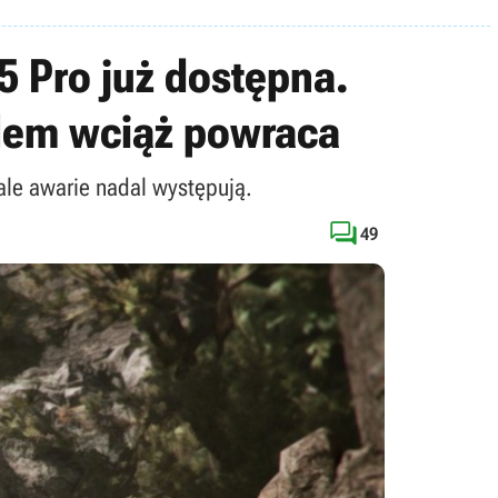
5 Pro już dostępna.
blem wciąż powraca
 ale awarie nadal występują.

49