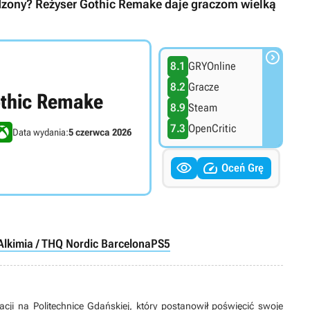
rdzony? Reżyser Gothic Remake daje graczom wielką

8.1
GRYOnline
8.2
Gracze
thic Remake
8.9
Steam
7.3
OpenCritic
Data wydania:
5 czerwca 2026


Oceń Grę
Alkimia / THQ Nordic Barcelona
PS5
acji na Politechnice Gdańskiej, który postanowił poświęcić swoje