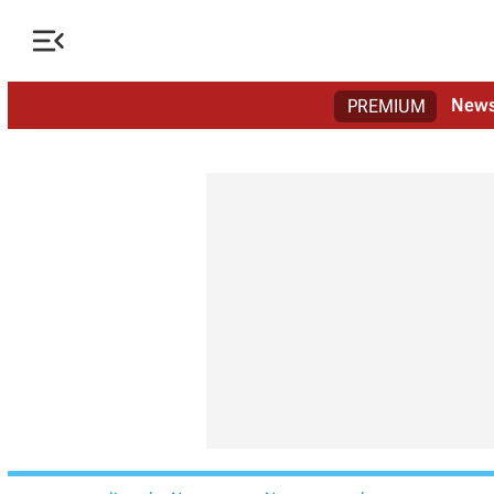

New
PREMIUM