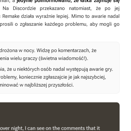
zmian, a
jedynie poinformowano, że łatka zajmuje się
 Na Discordzie przekazano natomiast, że po jej
c Remake
działa wyraźnie lepiej. Mimo to awarie nadal
rosili o zgłaszanie każdego problemu, aby mogli go
 wdrożona w nocy. Widzę po komentarzach, że
enia wielu graczy (świetna wiadomość!).
a, że u niektórych osób nadal występują awarie gry.
roblemy, koniecznie zgłaszajcie je jak najszybciej,
inować w najbliższej przyszłości.