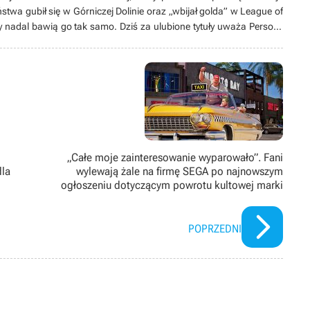
stwa gubił się w Górniczej Dolinie oraz „wbijał golda” w League of
y nadal bawią go tak samo. Dziś za ulubione tytuły uważa Persony
rom Software. Stroni od konsol, a wyjątkowe miejsce w jego sercu
znie działa jako tłumacz, tworzy swoją pierwszą grę bądź spędza
głównie tych animowanych).
„Całe moje zainteresowanie wyparowało”. Fani
dla
wylewają żale na firmę SEGA po najnowszym
ogłoszeniu dotyczącym powrotu kultowej marki
POPRZEDNI