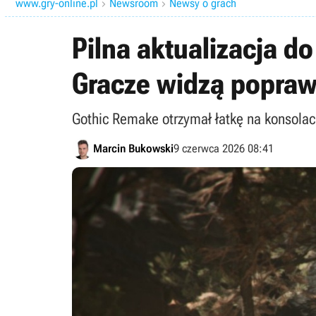
www.gry-online.pl
Newsroom
Newsy o grach


Pilna aktualizacja d
Gracze widzą popraw
Gothic Remake otrzymał łatkę na konsolach
Marcin Bukowski
9 czerwca 2026 08:41