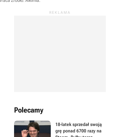
owraca
Źródło: Alkimia
.
Polecamy
18-latek sprzedał swoją
grę ponad 6700 razy na