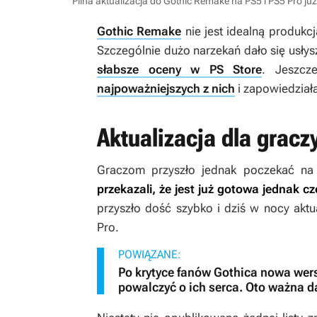
Pilna aktualizacja do Gothic Remake na PS5 i PS5 Pro j
Gothic Remake
nie jest idealną produkcj
Szczególnie dużo narzekań dało się usłys
słabsze oceny w PS Store
. Jeszc
najpoważniejszych z nich
i zapowiedziała
Aktualizacja dla gracz
Graczom przyszło jednak poczekać na 
przekazali, że jest już gotowa jednak c
przyszło dość szybko i dziś w nocy aktu
Pro.
POWIĄZANE:
Po krytyce fanów Gothica nowa wers
powalczyć o ich serca. Oto ważna d