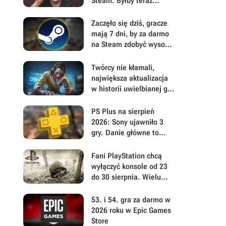
Steam. Byłby teraz
milionerem, gdyby 99,9%
kupujących nie dokonało
Zaczęło się dziś, gracze
zwrotu
mają 7 dni, by za darmo
na Steam zdobyć wysoko
ocenianą
postapokaliptyczną
Twórcy nie kłamali,
strzelankę
największa aktualizacja
w historii uwielbianej gry
survivalowej naprawdę
jest gigantyczna. Build
PS Plus na sierpień
42 ulepsza Project
2026: Sony ujawniło 3
Zomboid w każdym calu
gry. Danie główne to
polski postapokaliptyczny
hit z otwartym światem
Fani PlayStation chcą
wyłączyć konsole od 23
do 30 sierpnia. Wielu
graczy wątpi jednak w
powodzenie akcji
53. i 54. gra za darmo w
2026 roku w Epic Games
Store