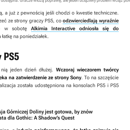
uż dostępna. Gracze widzą poprawę, ale jeden uciążliwy problem wciąż p
ą, a już z pewnością jeśli chodzi o kwestie techniczne.
zeć ze strony graczy PS5, co
odzwierciedlają wyraźnie
ze w sobotę
Alkimia Interactive odniosła się do
 łatkę na poniedziałek.
y PS5
nią jeden dzień dłużej.
Wczoraj wieczorem twórcy
zeka na zatwierdzenie ze strony Sony
. To na szczęście
alizacja została udostępniona na konsolach PS5 i PS5
ja Górniczej Doliny jest gotowa, by znów
ata dla Gothic: A Shadow’s Quest