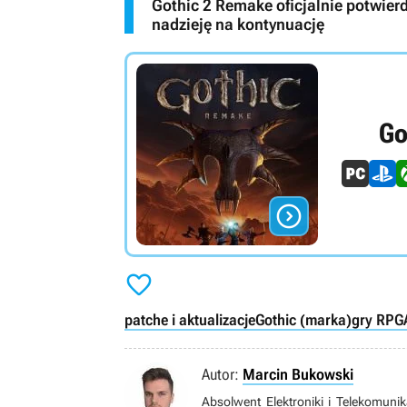
Gothic 2 Remake oficjalnie potwie
nadzieję na kontynuację
Go


patche i aktualizacje
Gothic (marka)
gry RPG
Autor:
Marcin Bukowski
Absolwent Elektroniki i Telekomunik