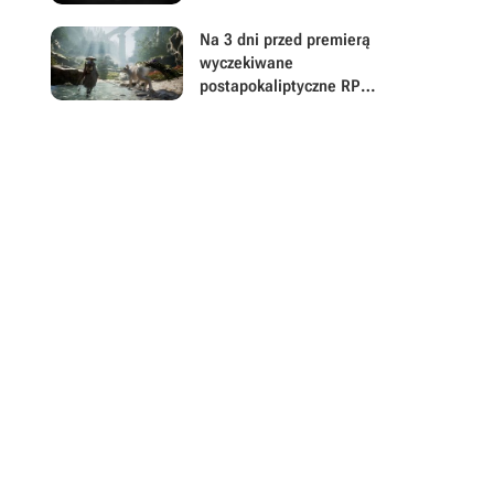
Na 3 dni przed premierą
wyczekiwane
postapokaliptyczne RPG
akcji z otwartym światem
niepokoi w ważnej
kwestii. Można już
pobierać Beast of
Reincarnation