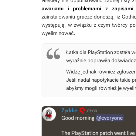
Niestety nie opublikowano żadnej listy 
awariami i problemami z zapisami
.
zainstalowaniu gracze donoszą, iż
Gothi
występują, w związku z czym twórcy pop
wyeliminować.
Łatka dla PlayStation została
wyraźnie poprawiła doświadcz
Widzę jednak również zgłoszeni
Jeśli nadal napotykacie takie p
abyśmy mogli również je wyelim