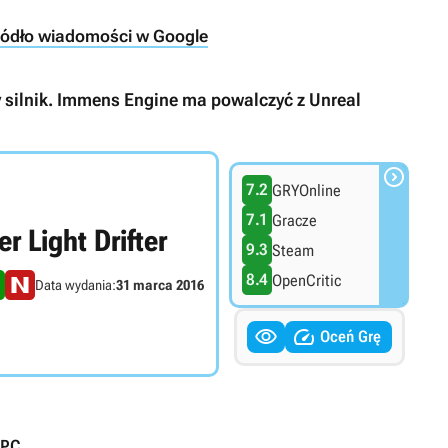
ródło wiadomości w Google
 silnik. Immens Engine ma powalczyć z Unreal

7.2
GRYOnline
7.1
Gracze
r Light Drifter
9.3
Steam
8.4
OpenCritic
Data wydania:
31 marca 2016


Oceń Grę
PC