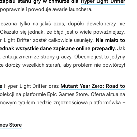
a zapisu stanu gry w chmurze dla
Hyper Light Drifter
a poprawnie i powoduje awarie launchera.
eszona tylko na jakiś czas, dopóki deweloperzy nie
kazało się jednak, że błąd jest o wiele poważniejszy,
 Light Drifter
został całkowicie usunięty.
Nie miało to
jednak wszystkie dane zapisane online przepadły.
Jak
z entuzjazmem ze strony graczy. Obecnie jest to jedyny
że dołoży wszelkich starań, aby problem nie powtórzył
e
Hyper Light Drifter
oraz
Mutant Year Zero: Road to
ekcji na platformie Epic Games Store. Oferta aktualna
armowym tytułem będzie zręcznościowa platformówka –
mes Store