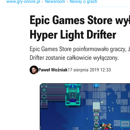
www.gry-online.pl
Newsroom
Newsy o grach


Epic Games Store wy
Hyper Light Drifter
Epic Games Store poinformowało graczy, 
Drifter zostanie całkowicie wyłączony.
Paweł Woźniak
17 sierpnia 2019 12:33