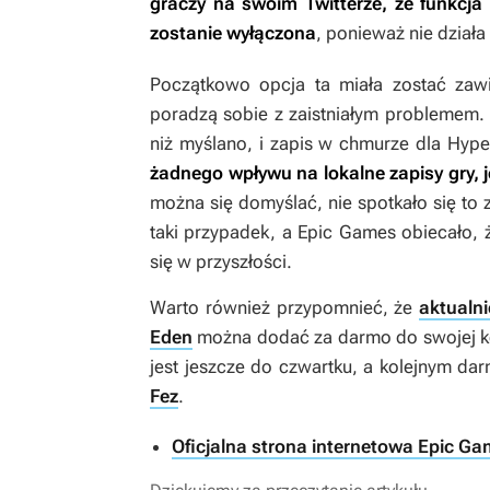
graczy na swoim Twitterze, że funkcj
zostanie wyłączona
, ponieważ nie dział
Początkowo opcja ta miała zostać zawi
poradzą sobie z zaistniałym problemem. O
niż myślano, i zapis w chmurze dla
Hyper
żadnego wpływu na lokalne zapisy gry, 
można się domyślać, nie spotkało się to 
taki przypadek, a Epic Games obiecało, 
się w przyszłości.
Warto również przypomnieć, że
aktualni
Eden
można dodać za darmo do swojej kol
jest jeszcze do czwartku, a kolejnym d
Fez
.
Oficjalna strona internetowa Epic Ga