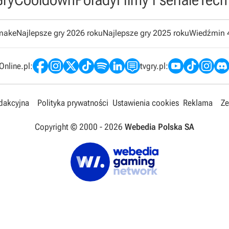
emake
Najlepsze gry 2026 roku
Najlepsze gry 2025 roku
Wiedźmin 
nline.pl:
tvgry.pl:
edakcyjna
Polityka prywatności
Ustawienia cookies
Reklama
Ze
Copyright © 2000 -
2026
Webedia Polska SA