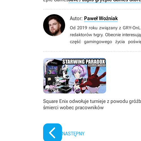
Autor:
Paweł Woźniak
Od 2019 roku związany z GRY-OnLin
redaktorów tvgry. Obecnie interesuj
część gamingowego życia poświę
rozbudowane mechaniki rozwoju pos
patrzeć z różnych perspektyw. Od 2
Square Enix odwołuje turnieje z powodu gróź
śmierci wobec pracowników
NASTĘPNY