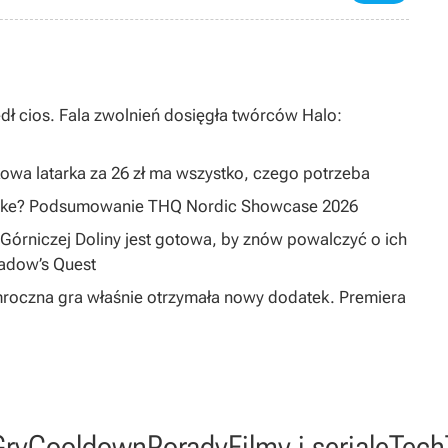
dł cios. Fala zwolnień dosięgła twórców Halo:
owa latarka za 26 zł ma wszystko, czego potrzeba
emake? Podsumowanie THQ Nordic Showcase 2026
Górniczej Doliny jest gotowa, by znów powalczyć o ich
hadow’s Quest
mroczna gra właśnie otrzymała nowy dodatek. Premiera
Gry
Cooldown
Porady
Filmy i seriale
Tech