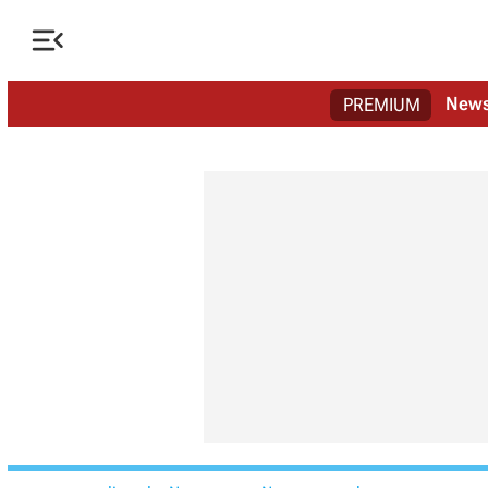

New
PREMIUM