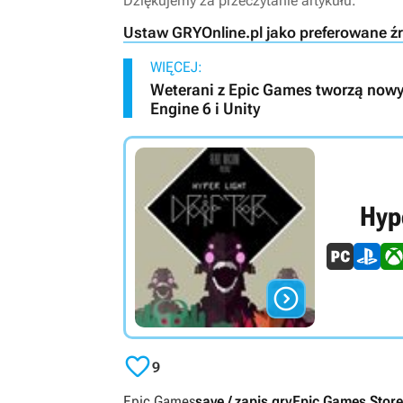
Dziękujemy za przeczytanie artykułu.
Ustaw GRYOnline.pl jako preferowane ź
WIĘCEJ:
Weterani z Epic Games tworzą nowy
Engine 6 i Unity
Hype


9
Epic Games
save / zapis gry
Epic Games Store