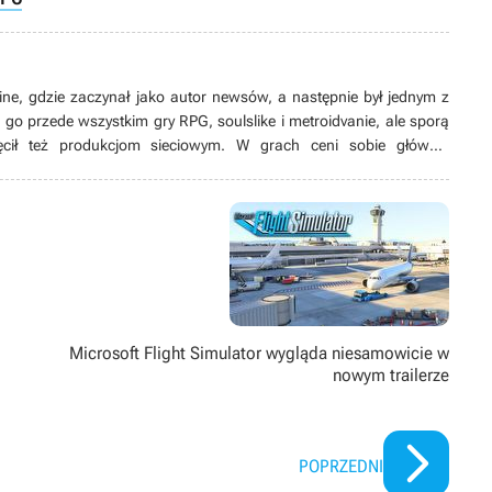
e, gdzie zaczynał jako autor newsów, a następnie był jednym z
ą go przede wszystkim gry RPG, soulslike i metroidvanie, ale sporą
cił też produkcjom sieciowym. W grach ceni sobie głównie
taci oraz swobodę w działaniu, a na omawiane tytuły stara się
023 roku prowadzi również swój kanał na YouTube.
b
Microsoft Flight Simulator wygląda niesamowicie w
nowym trailerze
POPRZEDNI