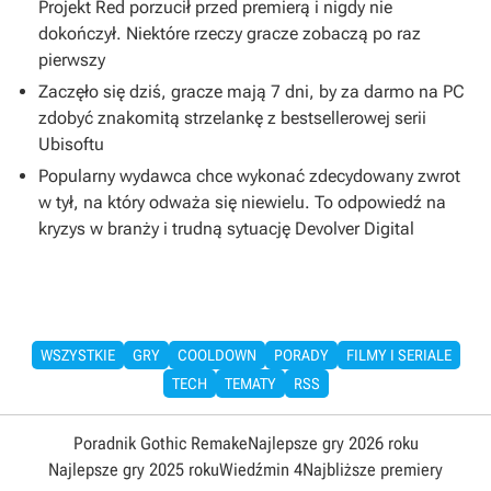
Projekt Red porzucił przed premierą i nigdy nie
dokończył. Niektóre rzeczy gracze zobaczą po raz
pierwszy
Zaczęło się dziś, gracze mają 7 dni, by za darmo na PC
zdobyć znakomitą strzelankę z bestsellerowej serii
Ubisoftu
Popularny wydawca chce wykonać zdecydowany zwrot
w tył, na który odważa się niewielu. To odpowiedź na
kryzys w branży i trudną sytuację Devolver Digital
WSZYSTKIE
GRY
COOLDOWN
PORADY
FILMY I SERIALE
TECH
TEMATY
RSS
Poradnik Gothic Remake
Najlepsze gry 2026 roku
Najlepsze gry 2025 roku
Wiedźmin 4
Najbliższe premiery