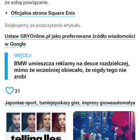
ze sobą powiązane.
Oficjalna strona Square Enix
Dziękujemy za przeczytanie artykułu.
Ustaw GRYOnline.pl jako preferowane źródło wiadomości
w Google
WIĘCEJ:
BMW umieszcza reklamy na desce rozdzielczej,
mimo że wcześniej obiecało, że nigdy tego nie
zrobi

31
Japonia
e-sport, turnieje
pokazy gier, imprezy growe
automaty
afe