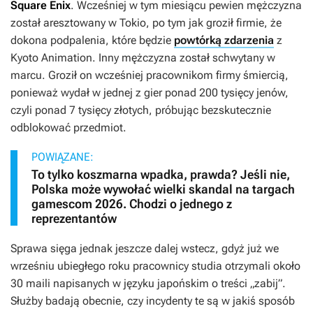
Square Enix
. Wcześniej w tym miesiącu pewien mężczyzna
został aresztowany w Tokio, po tym jak groził firmie, że
dokona podpalenia, które będzie
powtórką zdarzenia
z
Kyoto Animation. Inny mężczyzna został schwytany w
marcu. Groził on wcześniej pracownikom firmy śmiercią,
ponieważ wydał w jednej z gier ponad 200 tysięcy jenów,
czyli ponad 7 tysięcy złotych, próbując bezskutecznie
odblokować przedmiot.
POWIĄZANE:
To tylko koszmarna wpadka, prawda? Jeśli nie,
Polska może wywołać wielki skandal na targach
gamescom 2026. Chodzi o jednego z
reprezentantów
Sprawa sięga jednak jeszcze dalej wstecz, gdyż już we
wrześniu ubiegłego roku pracownicy studia otrzymali około
30 maili napisanych w języku japońskim o treści „zabij”.
Służby badają obecnie, czy incydenty te są w jakiś sposób