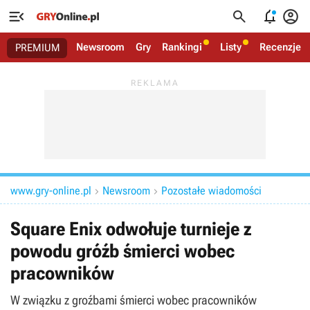




Newsroom
Gry
Rankingi
Listy
Recenzje
PREMIUM
www.gry-online.pl
Newsroom
Pozostałe wiadomości


Square Enix odwołuje turnieje z
powodu gróźb śmierci wobec
pracowników
W związku z groźbami śmierci wobec pracowników