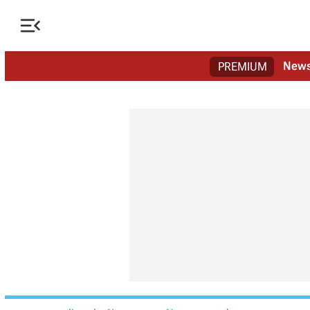

New
PREMIUM