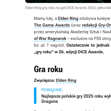
Elden Ring grą roku na gali DICE Awards 2023, pełna li
Mamy luty, a
Elden Ring
zdobywa kolejne 
The Game Awards
(oraz
redakcji Gry-On
przez amerykańską Akademię Sztuk i Nauk
of War Ragnarok
– exclusive na PS5 otrz
bo aż 7 nagród.
Ostatecznie to jedna
„gry roku” w 26. edycji DICE Awards.
Gra roku
Zwycięzca:
Elden Ring
POWIĄZANE:
Najlepsze polskie gry 2025 roku wył
Dragons