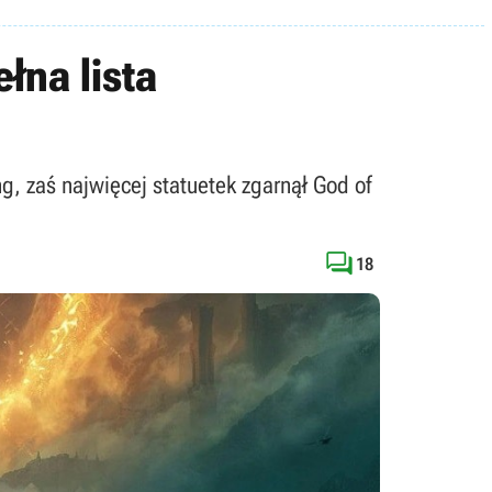
łna lista
g, zaś najwięcej statuetek zgarnął God of

18