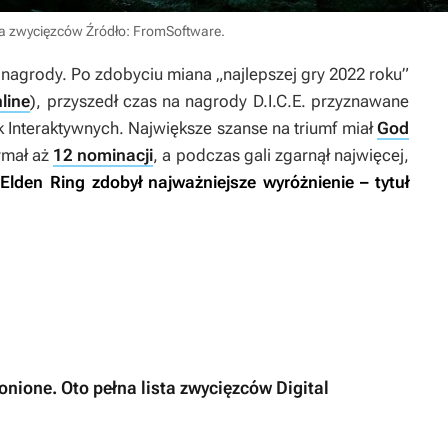
sta zwycięzców
Źródło: FromSoftware
.
nagrody. Po zdobyciu miana „najlepszej gry 2022 roku”
line
), przyszedł czas na nagrody D.I.C.E. przyznawane
 Interaktywnych. Największe szanse na triumf miał
God
ymał aż
12 nominacji
, a podczas gali zgarnął najwięcej,
k
Elden Ring
zdobył najważniejsze wyróżnienie – tytuł
onione. Oto pełna lista zwycięzców Digital