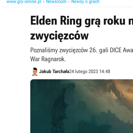
www.gry-online.pl
Newsroom
Newsy o grach


Elden Ring grą roku n
zwycięzców
Poznaliśmy zwycięzców 26. gali DICE Awar
War Ragnarok.
Jakub Tarchała
24 lutego 2023 14:48